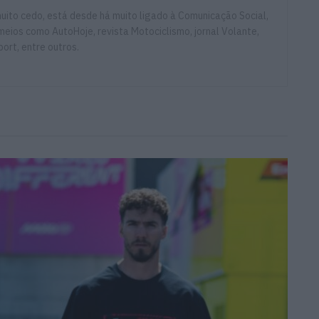
ito cedo, está desde há muito ligado à Comunicação Social,
eios como AutoHoje, revista Motociclismo, jornal Volante,
ort, entre outros.