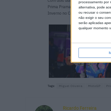
Com dois dias de testes concluídos
processamento por n
Prima Pramac Yamaha MotoGP siga p
alternativa, pode ac
ou recusar o consen
Inverno no Circuito Internacional 
não exigir o seu co
serão aplicadas apen
qualquer momento vol
M
Tags:
Miguel Oliveira
MotoGP
Pr
Ricardo Ferreira