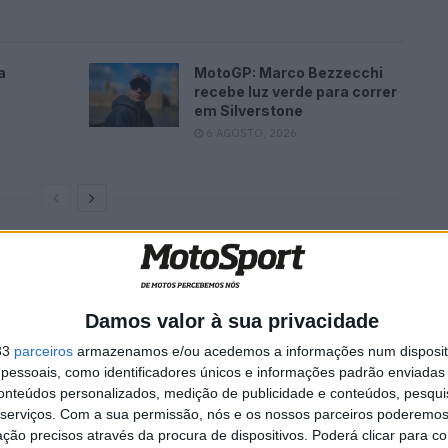
a
MotoGP: Marco Bezzecchi
recebe luz verde para correr
em Silverstone
6 AGOSTO, 2026
na compreensão da moto e da sua manobralidade”,
s algumas configurações eletrónicas, explorando
judar a ser mais consistente. À tarde, focámo-nos numa
Damos valor à sua privacidade
longa do que uma corrida de sprint, mas não tão longa
33
parceiros
armazenamos e/ou acedemos a informações num dispositi
essão forneceu informações valiosas e novas ideias
essoais, como identificadores únicos e informações padrão enviadas 
rrida. Foi um dia consistente e interessante.”
conteúdos personalizados, medição de publicidade e conteúdos, pesqui
serviços.
Com a sua permissão, nós e os nossos parceiros poderemos 
ção precisos através da procura de dispositivos. Poderá clicar para co