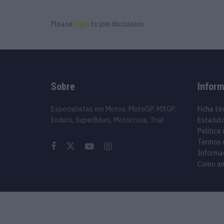
Please
login
to join discussion
Sobre
Infor
Especialistas em Motos, MotoGP, MXGP,
Ficha té
Enduro, SuperBikes, Motocross, Trial
Estatuto
Política
Termos 
Informa
Como an