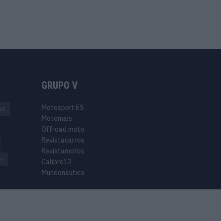
GRUPO V
Motosport ES
o2
Motomais
Offroad moto
Revistacarros
Revistamotos
r
Calibre12
Mundonautico