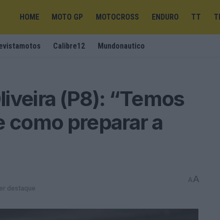
HOME
MOTO GP
MOTOCROSS
ENDURO
TT
T
evistamotos
Calibre12
Mundonautico
iveira (P8): “Temos
e como preparar a
A
A
er destaque