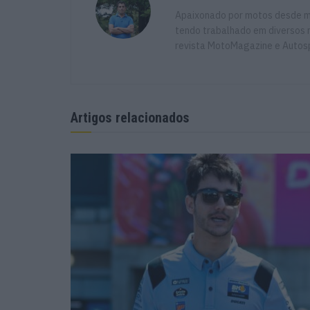
Apaixonado por motos desde mu
tendo trabalhado em diversos m
revista MotoMagazine e Autosp
Artigos relacionados