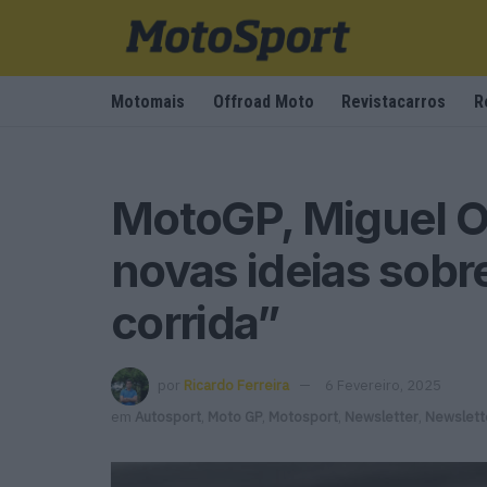
Motomais
Offroad Moto
Revistacarros
R
MotoGP, Miguel Ol
novas ideias sobr
corrida”
por
Ricardo Ferreira
6 Fevereiro, 2025
em
Autosport
,
Moto GP
,
Motosport
,
Newsletter
,
Newslett