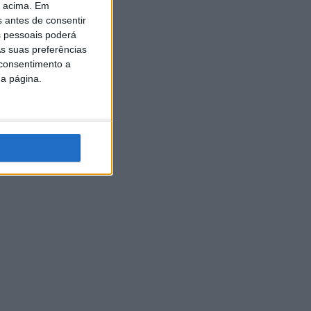
o acima. Em
s antes de consentir
 pessoais poderá
s suas preferências
 consentimento a
da página.