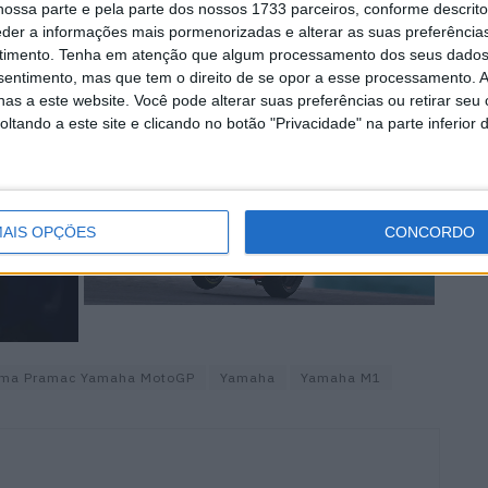
, aguarda-se a sessão final em Sepang antes que a
ossa parte e pela parte dos nossos 1733 parceiros, conforme descrit
ara a Tailândia para os dois últimos dias de testes de
eder a informações mais pormenorizadas e alterar as suas preferência
timento.
Tenha em atenção que algum processamento dos seus dados
de Chang, em Buriram.
nsentimento, mas que tem o direito de se opor a esse processamento. A
as a este website. Você pode alterar suas preferências ou retirar seu
tando a este site e clicando no botão "Privacidade" na parte inferior 
AIS OPÇÕES
CONCORDO
ima Pramac Yamaha MotoGP
Yamaha
Yamaha M1