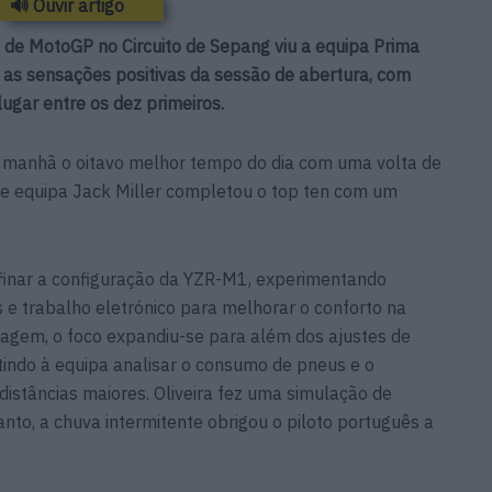
🔊 Ouvir artigo
 de MotoGP no Circuito de Sepang viu a equipa Prima
s sensações positivas da sessão de abertura, com
ugar entre os dez primeiros.
 da manhã o oitavo melhor tempo do dia com uma volta de
e equipa Jack Miller completou o top ten com um
finar a configuração da YZR-M1, experimentando
s e trabalho eletrónico para melhorar o conforto na
agem, o foco expandiu-se para além dos ajustes de
tindo à equipa analisar o consumo de pneus e o
stâncias maiores. Oliveira fez uma simulação de
tanto, a chuva intermitente obrigou o piloto português a