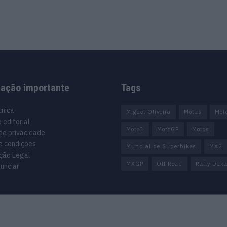
mação importante
Tags
cnica
Miguel Oliveira
Motas
Mot
 editorial
Moto3
MotoGP
Motos
 de privacidade
e condições
Mundial de Superbikes
MX2
ção Legal
MXGP
Off Road
Rally Daka
unciar