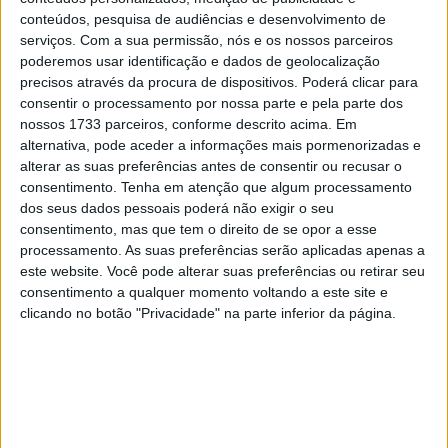
conteúdos, pesquisa de audiências e desenvolvimento de
Super Sábados: um tempo de formação da grelha
serviços.
Com a sua permissão, nós e os nossos parceiros
alargado para 20 minutos para o Tissot Sprint.
poderemos usar identificação e dados de geolocalização
precisos através da procura de dispositivos. Poderá clicar para
Artigos relacionados
consentir o processamento por nossa parte e pela parte dos
nossos 1733 parceiros, conforme descrito acima. Em
alternativa, pode aceder a informações mais pormenorizadas e
MotoGP: Moto2, Izan Guevara comanda
sessão FP2 equilibrada em Silverstone
alterar as suas preferências antes de consentir ou recusar o
consentimento.
Tenha em atenção que algum processamento
8 AGOSTO, 2026
dos seus dados pessoais poderá não exigir o seu
consentimento, mas que tem o direito de se opor a esse
MotoGP: ‘Existe apenas uma meta’ Honda
define missão de Quartararo para 2027
processamento. As suas preferências serão aplicadas apenas a
este website. Você pode alterar suas preferências ou retirar seu
8 AGOSTO, 2026
consentimento a qualquer momento voltando a este site e
clicando no botão "Privacidade" na parte inferior da página.