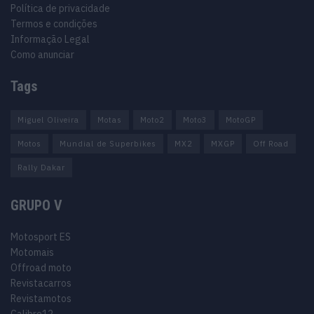
Política de privacidade
Termos e condições
Informação Legal
Como anunciar
Tags
Miguel Oliveira
Motas
Moto2
Moto3
MotoGP
Motos
Mundial de Superbikes
MX2
MXGP
Off Road
Rally Dakar
GRUPO V
Motosport ES
Motomais
Offroad moto
Revistacarros
Revistamotos