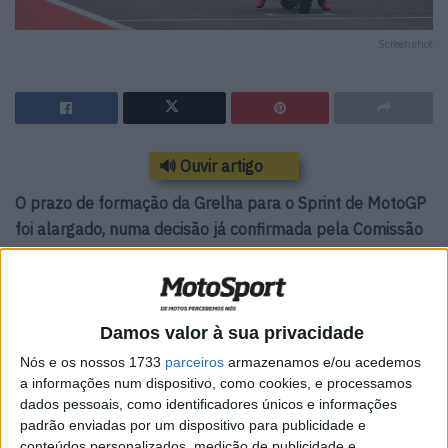
Screenshot
🔊 Ouvir artigo
O prazo de formação da Grelha para o Sprint de MotoGP
foi alargado, numa decisão já confirmada pela Comissão
de Grande Prémio
O Tissot Sprint recebe mais cinco minutos para a
formação da grelha, ficando agora com um total de 20
Damos valor à sua privacidade
minutos antes do final do ciclo de partida da corrida – o
Nós e os nossos 1733
parceiros
armazenamos e/ou acedemos
mesmo que a corrida de fundo do GP.
a informações num dispositivo, como cookies, e processamos
dados pessoais, como identificadores únicos e informações
A Comissão de Grande Prémio da FIM aprovou agora
padrão enviadas por um dispositivo para publicidade e
mesmo uma pequena alteração na ordem de corrida dos
conteúdos personalizados, medição de publicidade e