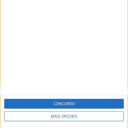
Paulo Araújo
Com uma experiência de várias décadas no âmbito do
motociclismo, viajou pelo mundo cobrindo eventos nas
duas rodas. Já foi piloto de velocidade, team manager,
instrutor, jornalista e comentador de rádio e televisão,
especializando nas modalidades de velocidade, em
particular MotoGP, SBK e Endurance.
CONCORDO
Artigos relacionados
MAIS OPÇÕES