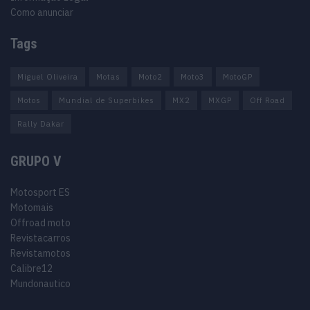
Como anunciar
Tags
Miguel Oliveira
Motas
Moto2
Moto3
MotoGP
Motos
Mundial de Superbikes
MX2
MXGP
Off Road
Rally Dakar
GRUPO V
Motosport ES
Motomais
Offroad moto
Revistacarros
Revistamotos
Calibre12
Mundonautico