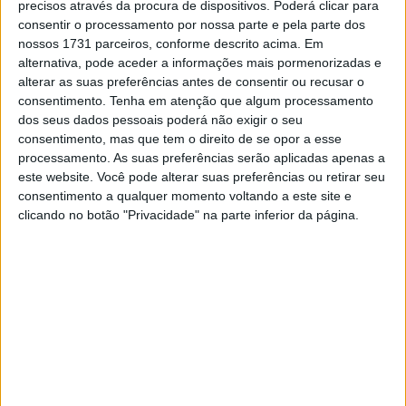
precisos através da procura de dispositivos. Poderá clicar para
consentir o processamento por nossa parte e pela parte dos
nossos 1731 parceiros, conforme descrito acima. Em
alternativa, pode aceder a informações mais pormenorizadas e
alterar as suas preferências antes de consentir ou recusar o
consentimento.
Tenha em atenção que algum processamento
dos seus dados pessoais poderá não exigir o seu
consentimento, mas que tem o direito de se opor a esse
processamento. As suas preferências serão aplicadas apenas a
este website. Você pode alterar suas preferências ou retirar seu
O piloto da Gresini foi avaliado na manhã de sábado e
consentimento a qualquer momento voltando a este site e
considerado inapto, pois entre outras contusões sofreu
clicando no botão "Privacidade" na parte inferior da página.
uma fratura na vértebra T7, que será avaliada nos
próximos dias. O seu companheiro de equipa, Alex
Márquez, por sua vez, foi considerado apto na manhã de
sábado, após sofrer a sua própria queda, pelo que
continuará o seu regresso no fim de semana.
Artigos relacionados