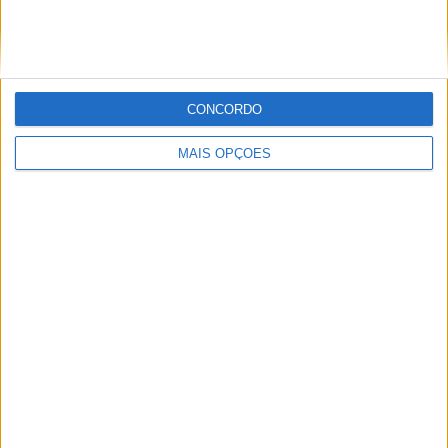
POR
MIGUEL FRAGOSO
6 AGOSTO, 2026
CONCORDO
MAIS OPÇÕES
MotoGP: Figura histórica do MotoGP enfrentou luta
pela vida nas últimas semanas
POR
MIGUEL FRAGOSO
6 AGOSTO, 2026
Please
login
to join discussion