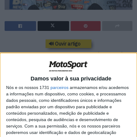
🔊 Ouvir artigo
Confirmado: Aldeguer não correrá nos Países
Baixos
Após a sua queda na sexta-feira, o piloto da Ducati #54
Damos valor à sua privacidade
está inapto para o resto do fim de semana. Fermín
Nós e os nossos 1731
parceiros
armazenamos e/ou acedemos
Aldeguer (BK8 Gresini) está fora do resto do Grande
a informações num dispositivo, como cookies, e processamos
Prémio Tissot da Holanda após a sua queda na sexta-
dados pessoais, como identificadores únicos e informações
padrão enviadas por um dispositivo para publicidade e
feira.
conteúdos personalizados, medição de publicidade e
conteúdos, pesquisa de audiências e desenvolvimento de
serviços.
Com a sua permissão, nós e os nossos parceiros
poderemos usar identificação e dados de geolocalização