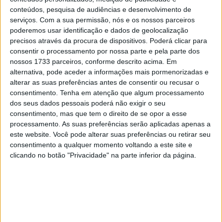
disponível diretamente na KTM Factory Racing, “sem
conteúdos, pesquisa de audiências e desenvolvimento de
serviços.
Com a sua permissão, nós e os nossos parceiros
reserva e com um preço superior a 350.000 euros”.
poderemos usar identificação e dados de geolocalização
precisos através da procura de dispositivos. Poderá clicar para
O motor está selado, as modificações são proibidas e a
consentir o processamento por nossa parte e pela parte dos
KTM mantém o direito de recusa em caso de revenda
nossos 1733 parceiros, conforme descrito acima. Em
pelo novo proprietário. Devido à natureza especializada
alternativa, pode aceder a informações mais pormenorizadas e
das modernas motos de MotoGP – incluindo o
alterar as suas preferências antes de consentir ou recusar o
consentimento.
Tenha em atenção que algum processamento
acionamento pneumático das válvulas e uma ECU
dos seus dados pessoais poderá não exigir o seu
unificada obrigatória – não é possível uma operação
consentimento, mas que tem o direito de se opor a esse
privada independente”, lê-se na documentação que
processamento. As suas preferências serão aplicadas apenas a
acompanha a moto.
este website. Você pode alterar suas preferências ou retirar seu
consentimento a qualquer momento voltando a este site e
clicando no botão "Privacidade" na parte inferior da página.
Artigos relacionados
MotoGP: Jorge Martín não dá hipóteses e
vence Sprint marcada pelo domínio da
Aprilia
8 AGOSTO, 2026