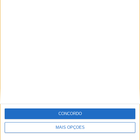
Miguel Fragoso
Jornalista para o site motosport que estuda e escreve
sobre todas as novidades do mundo motorizado. Nasci
no mundo das “duas rodas” por culpa da família que
sempre esteve associada a este meio. Conseguir
trabalhar nesta área e falar sobre o mundo das motos é
um privilégio enorme.
Artigos relacionados
CONCORDO
MAIS OPÇÕES