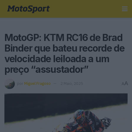
MotoGP: KTM RC16 de Brad
Binder que bateu recorde de
velocidade leiloada a um
preço “assustador”
A
por
Miguel Fragoso
2 Maio, 2025
A