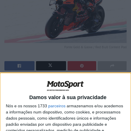
Fonte:Gold & Goose / Red Bull Content Pool
🔊 Ouvir artigo
A KTM RC16 de Brad Binder, que estabeleceu um
Damos valor à sua privacidade
recorde histórico de velocidade máxima de 366,1 km/h
Nós e os nossos 1733
parceiros
armazenamos e/ou acedemos
no MotoGP, está a ser leiloada pela Sotheby’s.
a informações num dispositivo, como cookies, e processamos
dados pessoais, como identificadores únicos e informações
Essa mesma moto – totalmente operacional, mas
padrão enviadas por um dispositivo para publicidade e
apresentada apenas para fins de exibição – está
conteúdos personalizados, medição de publicidade e