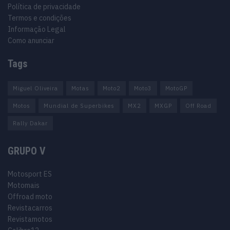
Política de privacidade
Termos e condições
Informação Legal
Como anunciar
Tags
Miguel Oliveira
Motas
Moto2
Moto3
MotoGP
Motos
Mundial de Superbikes
MX2
MXGP
Off Road
Rally Dakar
GRUPO V
Motosport ES
Motomais
Offroad moto
Revistacarros
Revistamotos