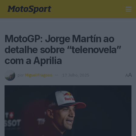
MotoGP: Jorge Martín ao
detalhe sobre “telenovela”
com a Aprilia
A
por
Miguel Fragoso
17 Julho, 2025
A