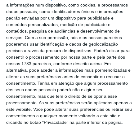
Após semanas marcadas por rumores e especulações,
a informações num dispositivo, como cookies, e processamos
alimentadas principalmente pela ativação de uma
dados pessoais, como identificadores únicos e informações
padrão enviadas por um dispositivo para publicidade e
cláusula de rescisão no seu contrato, Martín finalmente
conteúdos personalizados, medição de publicidade e
esclareceu seu futuro.
conteúdos, pesquisa de audiências e desenvolvimento de
serviços.
Com a sua permissão, nós e os nossos parceiros
– Acho que ninguém consegue compreender o que se
poderemos usar identificação e dados de geolocalização
sente quando se está no hospital com 12 costelas
precisos através da procura de dispositivos. Poderá clicar para
partidas e não se consegue dormir durante uma semana,
consentir o processamento por nossa parte e pela parte dos
ninguém consegue compreender o que se passa na
nossos 1733 parceiros, conforme descrito acima. Em
alternativa, pode aceder a informações mais pormenorizadas e
minha cabeça. Por isso, tudo o que fiz, pensei que fosse o
alterar as suas preferências antes de consentir ou recusar o
melhor para o meu futuro. E é isso que faço agora, ao
consentimento.
Tenha em atenção que algum processamento
decidir ficar aqui.
dos seus dados pessoais poderá não exigir o seu
consentimento, mas que tem o direito de se opor a esse
Artigos relacionados
processamento. As suas preferências serão aplicadas apenas a
este website. Você pode alterar suas preferências ou retirar seu
consentimento a qualquer momento voltando a este site e
MotoGP: Ducati domina segundo dia de
clicando no botão "Privacidade" na parte inferior da página.
testes das futuras 850cc
7 AGOSTO, 2026