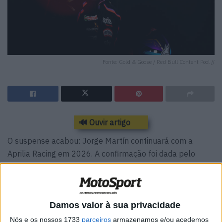
Fonte: Gold & Goose / Red Bull Content Pool //
🔊 Ouvir artigo
O suspense acabou: Jorge Martín continuará com a
Aprilia Racing em 2026. A confirmação foi dada pelo
próprio piloto espanhol na conferência de imprensa
desta quinta-feira, no circuito de Brno, onde este fim de
semana se realiza o Grande Prémio da República Checa
Damos valor à sua privacidade
de MotoGP.
Nós e os nossos 1733
parceiros
armazenamos e/ou acedemos