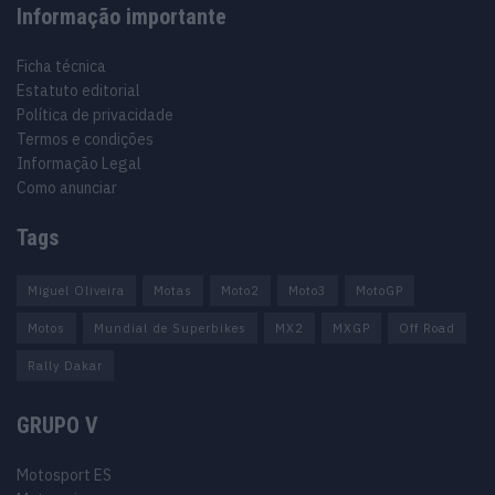
Informação importante
Ficha técnica
Estatuto editorial
Política de privacidade
Termos e condições
Informação Legal
Como anunciar
Tags
Miguel Oliveira
Motas
Moto2
Moto3
MotoGP
Motos
Mundial de Superbikes
MX2
MXGP
Off Road
Rally Dakar
GRUPO V
Motosport ES