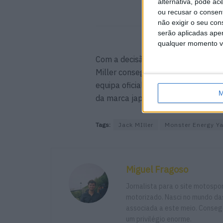
alternativa, pode ac
ou recusar o consen
não exigir o seu co
serão aplicadas apen
qualquer momento vol
Com a decisão prevista para o fin
Miller conseguirá manter o seu nív
equipa oficial da Yamaha, numa fas
M
da marca japonesa no MotoGP.
Tags:
Jack MIller
Monster Energy 
Miguel Fragoso
Jornalista para o site motosp
motorizado. Nasci no mundo das
associada a este meio. Consegu
um privilégio enorme.