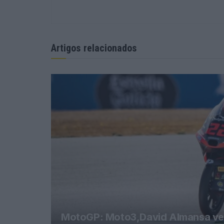
Artigos relacionados
MotoGP: Moto3,David Almansa venc