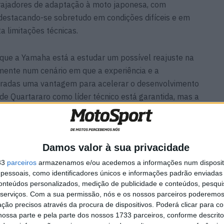
rajadores de adaptação à moto japonesa, com
destacando-se sobretudo em condições difíceis e em
a limitações técnicas.
que a Yamaha está a estudar um possível reajuste na
ente num cenário em que a experiência e a
deradas uma vantagem para acelerar o desenvolvimento
de Quartararo como líder técnico está garantida, mas a
essão para obter melhores resultados podem abrir
australiano.
Damos valor à sua privacidade
33
parceiros
armazenamos e/ou acedemos a informações num dispositi
essoais, como identificadores únicos e informações padrão enviadas 
d
MotoGP: ‘Hat-trick’ Aprilia
conteúdos personalizados, medição de publicidade e conteúdos, pesqui
em Silverstone! Primeiras
serviços.
Com a sua permissão, nós e os nossos parceiros poderemos 
rida
impressões de Raúl, Martín e
ção precisos através da procura de dispositivos. Poderá clicar para co
Bezzecchi
ossa parte e pela parte dos nossos 1733 parceiros, conforme descrit
9 AGOSTO, 2026