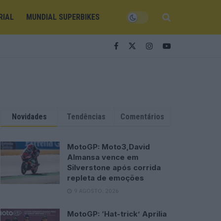
RIAL
MUNDIAL SUPERBIKES
Novidades
Tendências
Comentários
MotoGP: Moto3,David
Almansa vence em
Silverstone após corrida
repleta de emoções
9 AGOSTO, 2026
MotoGP: ‘Hat-trick’ Aprilia