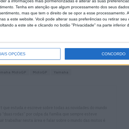
eder a informações mais pormenorizadas e alterar as suas preferência
timento.
Tenha em atenção que algum processamento dos seus dados
nsentimento, mas que tem o direito de se opor a esse processamento. A
as a este website. Você pode alterar suas preferências ou retirar seu
tando a este site e clicando no botão "Privacidade" na parte inferior 
al da segunda metade da temporada, resta saber se
el competitivo e provar que merece vestir as cores da
e decisiva tanto para o seu futuro como para o projeto
AIS OPÇÕES
CONCORDO
Yamaha MotoGP
MotoGP
Yamaha
ort que estuda e escreve sobre todas as novidades do mundo
 “duas rodas” por culpa da família que sempre esteve
ir trabalhar nesta área e falar sobre o mundo das motos é