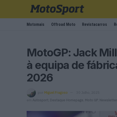
Motomais
Offroad Moto
Revistacarros
R
MotoGP: Jack Mil
à equipa de fábri
2026
por
Miguel Fragoso
30 Julho, 2025
em
Autosport
,
Destaque Homepage
,
Moto GP
,
Newslette