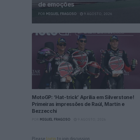
de emoções
POR
MIGUEL FRAGOSO
9 AGOSTO, 2026
MotoGP: ‘Hat-trick’ Aprilia em Silverstone!
Primeiras impressões de Raúl, Martín e
Bezzecchi
POR
MIGUEL FRAGOSO
9 AGOSTO, 2026
Please
login
to join discussion