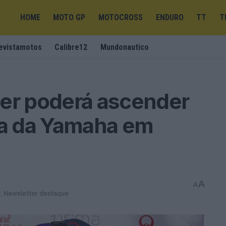
HOME
MOTO GP
MOTOCROSS
ENDURO
TT
T
evistamotos
Calibre12
Mundonautico
ler poderá ascender
ca da Yamaha em
A
A
r
,
Newsletter destaque