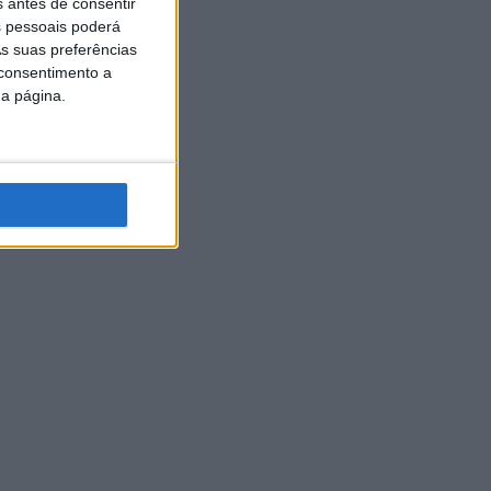
s antes de consentir
 pessoais poderá
s suas preferências
 consentimento a
da página.