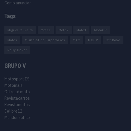
Como anunciar
Tags
Miguel Oliveira
Motas
Moto2
Moto3
MotoGP
Motos
Mundial de Superbikes
MX2
MXGP
Off Road
Rally Dakar
GRUPO V
Motosport ES
Motomais
Offroad moto
Revistacarros
Revistamotos
Calibre12
Mundonautico