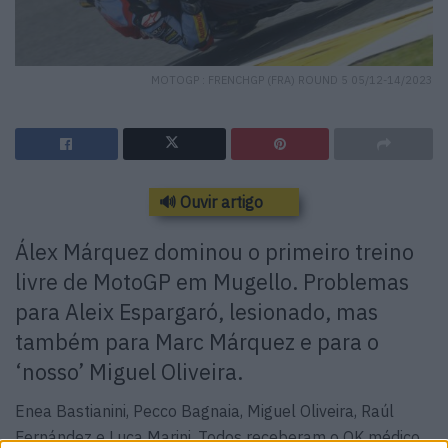
MOTOGP : FRENCHGP (FRA) ROUND 5 05/12-14/2023
🔊 Ouvir artigo
Álex Márquez dominou o primeiro treino
livre de MotoGP em Mugello. Problemas
para Aleix Espargaró, lesionado, mas
também para Marc Márquez e para o
‘nosso’ Miguel Oliveira.
Enea Bastianini, Pecco Bagnaia, Miguel Oliveira, Raúl
Fernández e Luca Marini. Todos receberam o OK médico .