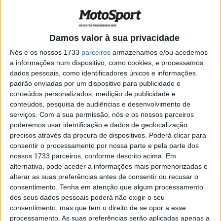
Por outro lado, Pol Espargaró não pôde sequer viajar e
Jonas Folger continuou a substituí-lo. Michele Pirro e
Lorenzo Savadori, pilotos de testes da Ducati e da Aprilia,
Damos valor à sua privacidade
correm como convidados. O céu estava nublado com 22
Nós e os nossos 1733
parceiros
armazenamos e/ou acedemos
graus no ar e 30 no asfalto, mas a previsão indica
a informações num dispositivo, como cookies, e processamos
temporais para sábado e domingo. Na largada, quase
dados pessoais, como identificadores únicos e informações
padrão enviadas por um dispositivo para publicidade e
todos partiram com pneus macios na frente e médios
conteúdos personalizados, medição de publicidade e
atrás. Álex Márquez , apesar de um ‘desentendimento’
conteúdos, pesquisa de audiências e desenvolvimento de
com um desorientado Morbidelli , foi o primeiro, na frente
serviços.
Com a sua permissão, nós e os nossos parceiros
de Pirro, que conhece a pista como o jardim de sua casa.
poderemos usar identificação e dados de geolocalização
precisos através da procura de dispositivos. Poderá clicar para
Aleix Espargaró sofreu uma queda numa curva rápida e
consentir o processamento por nossa parte e pela parte dos
saiu a mancar da perna direita. Acontece que ele já
nossos 1733 parceiros, conforme descrito acima. Em
alternativa, pode aceder a informações mais pormenorizadas e
estava assim devido a um incidente durante o treino. O
alterar as suas preferências antes de consentir ou recusar o
Doutor Charte esperava-o na box da Aprilia para verificar
consentimento.
Tenha em atenção que algum processamento
a sua condição física. Os seus tempos eram discretos. Em
dos seus dados pessoais poderá não exigir o seu
vez disso, Pirro surpreendeu, relativamente, colocando-se
consentimento, mas que tem o direito de se opor a esse
processamento. As suas preferências serão aplicadas apenas a
em primeiro lugar. O italiano está a usar uma carenagem