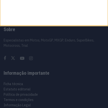
Sobre
Especialistas em Motos, MotoGP, MXGP, Enduro, SuperBikes,
Motocross, Trial
Informação importante
Ficha técnica
Estatuto editorial
Política de privacidade
Termos e condições
Informação Legal