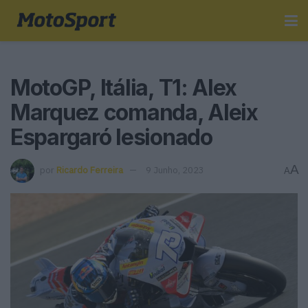
MotoGP, Itália, T1: Alex
Marquez comanda, Aleix
Espargaró lesionado
A
por
Ricardo Ferreira
9 Junho, 2023
A