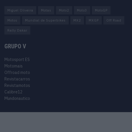
Miguel Oliveira
Motas
Moto2
Moto3
MotoGP
Motos
Mundial de Superbikes
MX2
MXGP
Off Road
Rally Dakar
GRUPO V
Motosport ES
Motomais
Offroad moto
Revistacarros
Revistamotos
Calibre12
Mundonautico
© 2024 Motosport copyright