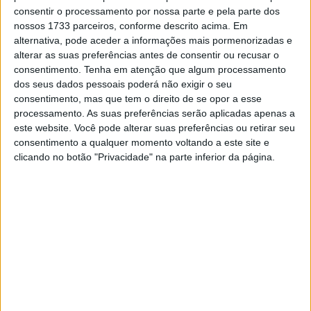
traçado…
consentir o processamento por nossa parte e pela parte dos
Bastianini, atrás de Bagnaia na KTM, foi o primeiro piloto
nossos 1733 parceiros, conforme descrito acima. Em
alternativa, pode aceder a informações mais pormenorizadas e
que não entrou nos 1:29, com Zarco, Chantra e Viñales a
alterar as suas preferências antes de consentir ou recusar o
completar o ramalhete.
consentimento.
Tenha em atenção que algum processamento
Duas Ducati passam assim à Q2 já a seguir…
dos seus dados pessoais poderá não exigir o seu
consentimento, mas que tem o direito de se opor a esse
processamento. As suas preferências serão aplicadas apenas a
este website. Você pode alterar suas preferências ou retirar seu
consentimento a qualquer momento voltando a este site e
clicando no botão "Privacidade" na parte inferior da página.
Artigos relacionados