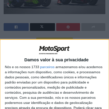
🔊 Ouvir artigo
Os dois pilotos da VR46 rodearam o Campeão Mundial
Damos valor à sua privacidade
Di Giannatonio à frente, Márquez a seguir, Morbidelli
terceiro… foi assim que acabou a curta sessão de
Nós e os nossos 1733
parceiros
armazenamos e/ou acedemos
a informações num dispositivo, como cookies, e processamos
qualificação
Q1, a que Miguel Oliveira escapou pela
dados pessoais, como identificadores únicos e informações
primeira vez este ano, ao passar diretamente à Q2.
padrão enviadas por um dispositivo para publicidade e
Numa sessão disputadíssima, atrás do tempo vencedor
conteúdos personalizados, medição de publicidade e
de Fabio Di Giannantonio de 1:29.580, Miller foi 4º e
conteúdos, pesquisa de audiências e desenvolvimento de
serviços.
Com a sua permissão, nós e os nossos parceiros
Binder 5º, relegando bagnaia opara 6º e mostrando que
poderemos usar identificação e dados de geolocalização
as Ducati Lenovo não estavam mesmo á vontade neste
precisos através da procura de dispositivos. Poderá clicar para