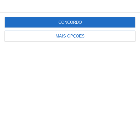
POR
MIGUEL FRAGOSO
8 AGOSTO, 2026
CONCORDO
MAIS OPÇÕES
MotoGP: Moto3, Brian Uriarte fecha FP2 na frente por
apenas 0,088s em Silverstone
POR
MIGUEL FRAGOSO
8 AGOSTO, 2026
Please
login
to join discussion