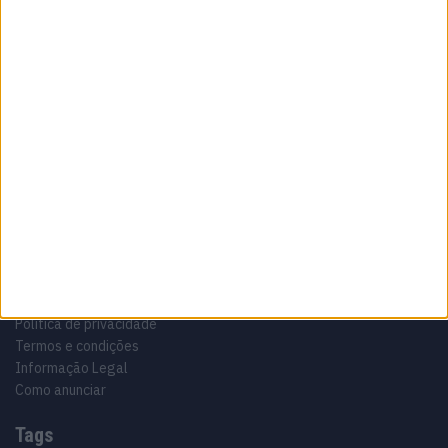
Sobre
Especialistas em Motos, MotoGP, MXGP, Enduro, SuperBikes,
Motocross, Trial
Informação importante
Ficha técnica
Estatuto editorial
Política de privacidade
Termos e condições
Informação Legal
Como anunciar
Tags