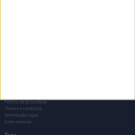
Sobre
Especialistas em Motos, MotoGP, MXGP, Enduro, SuperBikes,
Motocross, Trial
Informação importante
Ficha técnica
Estatuto editorial
Política de privacidade
Termos e condições
Informação Legal
Como anunciar