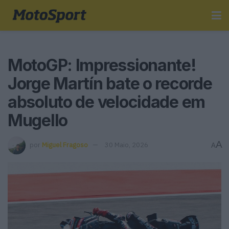
MotoGP: Impressionante!
Jorge Martín bate o recorde
absoluto de velocidade em
Mugello
A
por
Miguel Fragoso
30 Maio, 2026
A