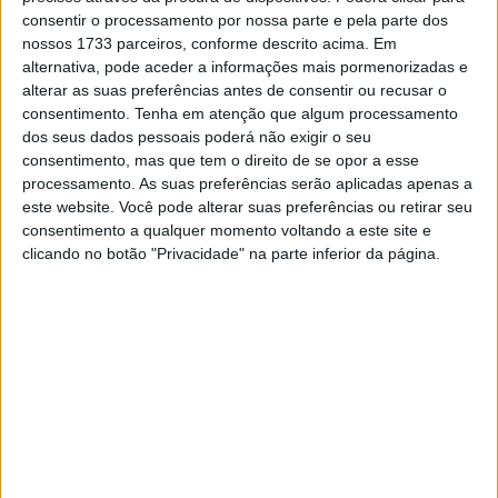
rápido de sempre numa sessão oficial da classe rainha.
consentir o processamento por nossa parte e pela parte dos
nossos 1733 parceiros, conforme descrito acima. Em
O registo supera todas as marcas anteriores da era
alternativa, pode aceder a informações mais pormenorizadas e
MotoGP e demonstra a evolução contínua das motos, da
alterar as suas preferências antes de consentir ou recusar o
aerodinâmica e da eletrónica na categoria. A velocidade
consentimento.
Tenha em atenção que algum processamento
dos seus dados pessoais poderá não exigir o seu
foi alcançada numa das longas retas do campeonato,
consentimento, mas que tem o direito de se opor a esse
num momento que ficará para sempre gravado nos livros
processamento. As suas preferências serão aplicadas apenas a
de recordes do motociclismo.
este website. Você pode alterar suas preferências ou retirar seu
consentimento a qualquer momento voltando a este site e
Com este feito, Martín não só reforça o seu estatuto
clicando no botão "Privacidade" na parte inferior da página.
como um dos pilotos mais rápidos da atualidade, como
também passa a deter um dos recordes mais
emblemáticos do MotoGP moderno: o de maior
velocidade alguma vez registada na história da
competição.
Artigos relacionados