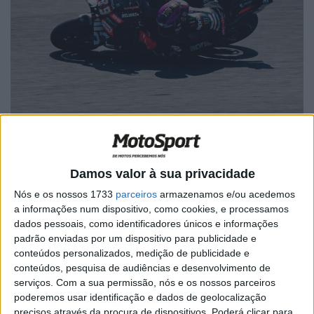
Fonte: Instagram/aprilia
Damos valor à sua privacidade
Nós e os nossos 1733
parceiros
armazenamos e/ou acedemos
a informações num dispositivo, como cookies, e processamos
🔊 Ouvir artigo
dados pessoais, como identificadores únicos e informações
padrão enviadas por um dispositivo para publicidade e
Jorge Martín entrou para a história do MotoGP ao
conteúdos personalizados, medição de publicidade e
estabelecer um novo recorde absoluto de velocidade da
conteúdos, pesquisa de audiências e desenvolvimento de
categoria. O piloto espanhol atingiu impressionantes
serviços.
Com a sua permissão, nós e os nossos parceiros
poderemos usar identificação e dados de geolocalização
368,6 km/h (229,03 mph), tornando-se o piloto mais
precisos através da procura de dispositivos. Poderá clicar para