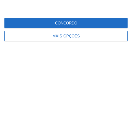
POR
MIGUEL FRAGOSO
7 AGOSTO, 2026
CONCORDO
MAIS OPÇÕES
MotoGP: Tensão entre KTM e Viñales? Steiner admite
‘fricção’ entre as partes
POR
MIGUEL FRAGOSO
7 AGOSTO, 2026
Please
login
to join discussion