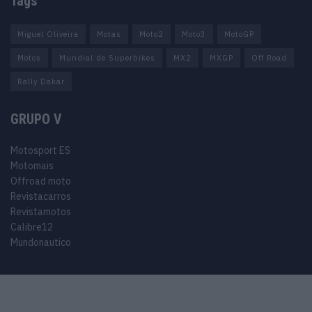
Tags
Miguel Oliveira
Motas
Moto2
Moto3
MotoGP
Motos
Mundial de Superbikes
MX2
MXGP
Off Road
Rally Dakar
GRUPO V
Motosport ES
Motomais
Offroad moto
Revistacarros
Revistamotos
Calibre12
Mundonautico