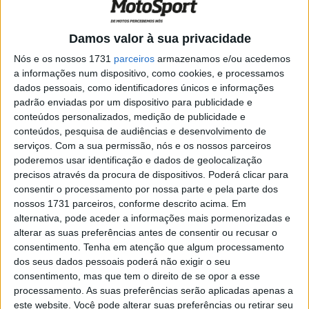
trabalhar para o futuro.
Damos valor à sua privacidade
O herói local Luca Marini entra no fim de semana ansioso
Nós e os nossos 1731
parceiros
armazenamos e/ou acedemos
por receber o apoio dos fãs, depois de um fim de semana
a informações num dispositivo, como cookies, e processamos
de progressos em Barcelona. As recentes actualizações
dados pessoais, como identificadores únicos e informações
e alterações à Honda RC213V ajudaram Marini a
padrão enviadas por um dispositivo para publicidade e
melhorar as suas sensações e a reduzir a distância para
conteúdos personalizados, medição de publicidade e
os outros pilotos da Honda, autor de um forte arranque
conteúdos, pesquisa de audiências e desenvolvimento de
serviços.
Com a sua permissão, nós e os nossos parceiros
para o GP da Catalunha, onde lutou pelas honras de
poderemos usar identificação e dados de geolocalização
melhor Honda.
precisos através da procura de dispositivos. Poderá clicar para
consentir o processamento por nossa parte e pela parte dos
nossos 1731 parceiros, conforme descrito acima. Em
alternativa, pode aceder a informações mais pormenorizadas e
alterar as suas preferências antes de consentir ou recusar o
consentimento.
Tenha em atenção que algum processamento
dos seus dados pessoais poderá não exigir o seu
consentimento, mas que tem o direito de se opor a esse
processamento. As suas preferências serão aplicadas apenas a
este website. Você pode alterar suas preferências ou retirar seu