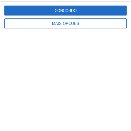
CONCORDO
MAIS OPÇÕES
Tags:
GP de Itália
Honda
Joan MIr
Luca Marini
MotoGP
Mugello
Ricardo Ferreira
Apaixonado por motos desde muito cedo, está desde há