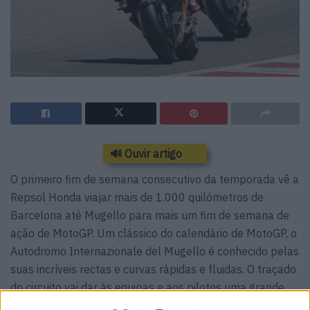
🔊 Ouvir artigo
O primeiro fim de semana consecutivo da temporada vê a
Repsol Honda viajar mais de 1.000 quilómetros de
Barcelona até Mugello para mais um fim de semana de
ação de MotoGP. Um clássico do calendário de MotoGP, o
Autodromo Internazionale del Mugello é conhecido pelas
suas incríveis rectas e curvas rápidas e fluidas. O traçado
do circuito vai dar às equipas e aos pilotos uma grande
oportunidade para continuarem a recolher dados e a