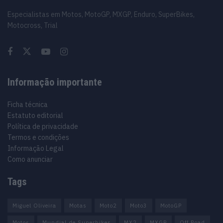
Especialistas em Motos, MotoGP, MXGP, Enduro, SuperBikes,
Motocross, Trial
Informação importante
Ficha técnica
Estatuto editorial
Política de privacidade
Termos e condições
Informação Legal
Como anunciar
Tags
Miguel Oliveira
Motas
Moto2
Moto3
MotoGP
Motos
Mundial de Superbikes
MX2
MXGP
Off Road