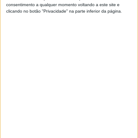
consentimento a qualquer momento voltando a este site e
clicando no botão "Privacidade" na parte inferior da página.
“O GP de casa é sempre algo agradável e estou muito
entusiasmado por ir lá como piloto de fábrica da Honda
pela primeira vez. Quero mesmo desfrutar do fim de
semana com os fãs italianos e desfrutar do seu apoio.
Fizemos progressos em Barcelona e sei que podemos
continuar a desenvolver o que descobrimos durante o
nosso teste privado em Mugello para o próximo fim de
semana. É tudo uma questão de progredir em cada ronda
e continuar a sentir-me cada vez melhor. É possível
perceber muito sobre uma moto em Mugello, por isso o
fim de semana e o teste pós-corrida serão muito úteis
para nós.”
Disse Luca Marini.