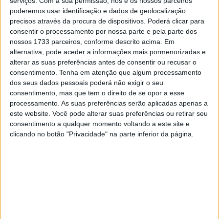
serviços.
Com a sua permissão, nós e os nossos parceiros
do fim de semana do GP de Portugal, a equipa da Prima
poderemos usar identificação e dados de geolocalização
precisos através da procura de dispositivos. Poderá clicar para
Pramac Yamaha MotoGP viu Jack Miller completar a
consentir o processamento por nossa parte e pela parte dos
corrida curta de 12 voltas em 14.º lugar, enquanto o herói
nossos 1733 parceiros, conforme descrito acima. Em
local Miguel Oliveira, aplaudido pelos seus fãs, terminou
alternativa, pode aceder a informações mais pormenorizadas e
em 16.º. Amanhã, a penúltima ronda do Campeonato do
alterar as suas preferências antes de consentir ou recusar o
Mundo de MotoGP terá lugar ao longo de 25 voltas, com
consentimento.
Tenha em atenção que algum processamento
dos seus dados pessoais poderá não exigir o seu
início às 13:00 hora local.
consentimento, mas que tem o direito de se opor a esse
processamento. As suas preferências serão aplicadas apenas a
Gino Borsoi, em declarações para a imprensa da Prima
este website. Você pode alterar suas preferências ou retirar seu
Pramac Yamaha, falou sobre o desempenho dos seus
consentimento a qualquer momento voltando a este site e
pilotos durante a corrida Sprint.
clicando no botão "Privacidade" na parte inferior da página.
– Um dia que eu esperava que fosse um pouco melhor,
especialmente para o Jack, já que ele conseguiu uma
qualificação quase perfeita. Mas a corrida estragou tudo
— ele bateu em alguém nas primeiras curvas e não
conseguiu recuperar a sua posição. Quando se fica preso
na parte de trás, tudo se torna difícil: não podemos