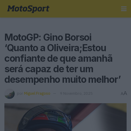
MotoGP: Gino Borsoi
‘Quanto a Oliveira;Estou
confiante de que amanhã
será capaz de ter um
desempenho muito melhor’
A
por
Miguel Fragoso
9 Novembro, 2025
A