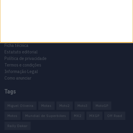
Informação importante
Ficha técnica
Estatuto editorial
Política de privacidade
Termos e condições
Informação Legal
Como anunciar
Tags
Miguel Oliveira
Motas
Moto2
Moto3
MotoGP
Motos
Mundial de Superbikes
MX2
MXGP
Off Road
Rally Dakar