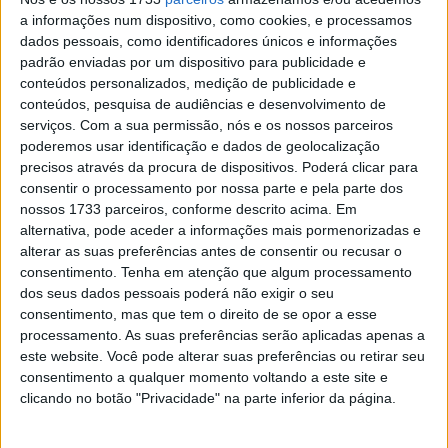
a informações num dispositivo, como cookies, e processamos
lugar.
dados pessoais, como identificadores únicos e informações
padrão enviadas por um dispositivo para publicidade e
“No início da corrida perdi algum tempo por causa dos
conteúdos personalizados, medição de publicidade e
pneus, mas quando consegui recuperar, o meu ritmo não
conteúdos, pesquisa de audiências e desenvolvimento de
era mau. Na verdade, foi muito forte pela experiência e
serviços.
Com a sua permissão, nós e os nossos parceiros
confiança na moto. Estamos muito felizes, este quarto
poderemos usar identificação e dados de geolocalização
precisos através da procura de dispositivos. Poderá clicar para
lugar é uma boa recompensa pelo nosso trabalho.”
consentir o processamento por nossa parte e pela parte dos
nossos 1733 parceiros, conforme descrito acima. Em
Como está o estado do italiano depois da grave queda
alternativa, pode aceder a informações mais pormenorizadas e
com uma Ducati Panigale em Portimão na temporada
alterar as suas preferências antes de consentir ou recusar o
passada?
“Fisicamente ainda tenho espaço para
consentimento.
Tenha em atenção que algum processamento
melhorias porque perdi um mês de trabalho na
dos seus dados pessoais poderá não exigir o seu
consentimento, mas que tem o direito de se opor a esse
primavera, antes do início da temporada. Ainda falta
processamento. As suas preferências serão aplicadas apenas a
alguma coisa, mas estamos trabalhando na direção certa
este website. Você pode alterar suas preferências ou retirar seu
em casa para estarmos o mais preparados possível para
consentimento a qualquer momento voltando a este site e
as corridas”
clicando no botão "Privacidade" na parte inferior da página.
Artigos relacionados