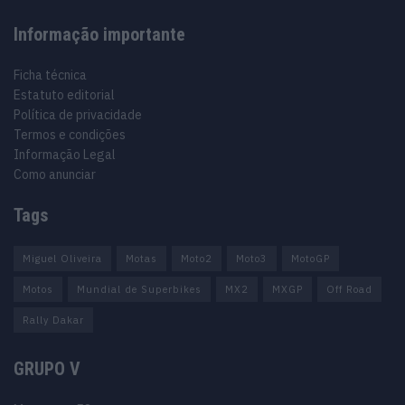
Informação importante
Ficha técnica
Estatuto editorial
Política de privacidade
Termos e condições
Informação Legal
Como anunciar
Tags
Miguel Oliveira
Motas
Moto2
Moto3
MotoGP
Motos
Mundial de Superbikes
MX2
MXGP
Off Road
Rally Dakar
GRUPO V