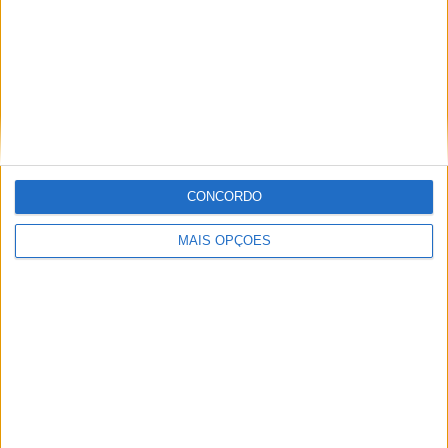
dos pneus
Tags:
Circuito de Jerez Angel Nieto
Corrida sprint
Desmosedici GP24
Ducati
Franco Morbidelli
GP Espanha 2024
CONCORDO
MAIS OPÇÕES
Ricardo Ferreira
Apaixonado por motos desde muito cedo, está desde há
muito ligado à Comunicação Social, tendo trabalhado em
diversos meios como AutoHoje, revista Motociclismo,
jornal Volante, revista MotoMagazine e Autosport, entre
outros.