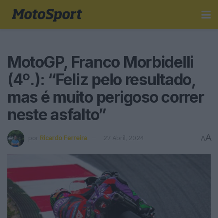
MotoGP, Franco Morbidelli
(4º.): “Feliz pelo resultado,
mas é muito perigoso correr
neste asfalto”
A
por
Ricardo Ferreira
27 Abril, 2024
A