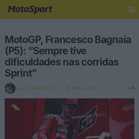
MotoGP, Francesco Bagnaia
(P5): “Sempre tive
dificuldades nas corridas
Sprint”
A
por
Ricardo Ferreira
29 Junho, 2025
A