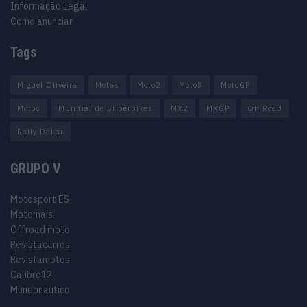
Informação Legal
Como anunciar
Tags
Miguel Oliveira
Motas
Moto2
Moto3
MotoGP
Motos
Mundial de Superbikes
MX2
MXGP
Off Road
Rally Dakar
GRUPO V
Motosport ES
Motomais
Offroad moto
Revistacarros
Revistamotos
Calibre12
Mundonautico