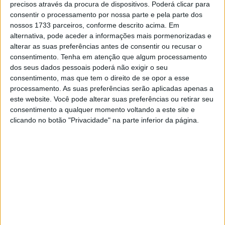
precisos através da procura de dispositivos. Poderá clicar para
terreno à medida que a corrida avançava e acabou por
consentir o processamento por nossa parte e pela parte dos
terminar em quinto, a 1,4 segundos do pódio.
nossos 1733 parceiros, conforme descrito acima. Em
alternativa, pode aceder a informações mais pormenorizadas e
–
“Ao longo do fim de semana, talvez até mais do que nas
alterar as suas preferências antes de consentir ou recusar o
corridas recentes, tive um ritmo muito forte em todas as
consentimento.
Tenha em atenção que algum processamento
dos seus dados pessoais poderá não exigir o seu
sessões que antecederam a Sprint. Infelizmente, mais
consentimento, mas que tem o direito de se opor a esse
uma vez hoje não consegui ser tão eficaz ou agressivo
processamento. As suas preferências serão aplicadas apenas a
como precisava: tive de travar mais cedo e não tenho
este website. Você pode alterar suas preferências ou retirar seu
aderência suficiente — o que significa que acabo por ser
consentimento a qualquer momento voltando a este site e
clicando no botão "Privacidade" na parte inferior da página.
ultrapassado pelos outros pilotos. Mesmo sendo mais
rápido que os pilotos que estão à minha frente, acabo por
apenas observá-los, esperando que alguém cometa um
erro para que eu possa ganhar uma posição. É frustrante,
porque sempre tive dificuldades nas corridas Sprint
desde que foram introduzidas.”
Disse o bicampeão
mundial.
Artigos relacionados