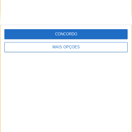
WSBK: Sven Blusch não vê Toprak
Razgatlioglu de regresso à BMW em 2027
POR
MIGUEL FRAGOSO
10 AGOSTO, 2026
CONCORDO
MAIS OPÇÕES
MotoGP: Jorge Martín reforça candidatura ao título
com mais um resultado sólido em Silverstone
POR
MIGUEL FRAGOSO
10 AGOSTO, 2026
Please
login
to join discussion