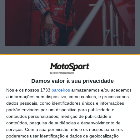
🔊 Ouvir artigo
Damos valor à sua privacidade
Nós e os nossos 1733
parceiros
armazenamos e/ou acedemos
Pecco Bagnaia ficou fora de um lugar de pódio no
a informações num dispositivo, como cookies, e processamos
sábado, valendo-se da sua consistência para chegar ao
dados pessoais, como identificadores únicos e informações
quinto lugar, enquanto o seu principal rival da temporada
padrão enviadas por um dispositivo para publicidade e
– Marc Márquez – conquistava a nona vitória da
conteúdos personalizados, medição de publicidade e
conteúdos, pesquisa de audiências e desenvolvimento de
temporada numa corrida Sprint.
serviços.
Com a sua permissão, nós e os nossos parceiros
poderemos usar identificação e dados de geolocalização
Bagnaia, que largou na primeira linha, foi perdendo