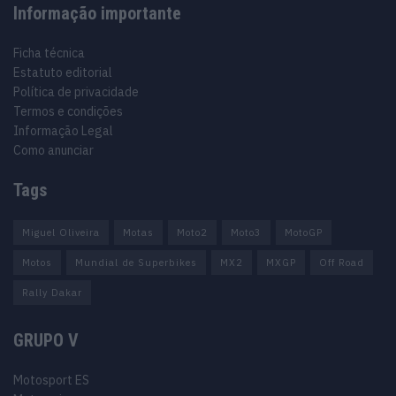
Informação importante
Ficha técnica
Estatuto editorial
Política de privacidade
Termos e condições
Informação Legal
Como anunciar
Tags
Miguel Oliveira
Motas
Moto2
Moto3
MotoGP
Motos
Mundial de Superbikes
MX2
MXGP
Off Road
Rally Dakar
GRUPO V
Motosport ES