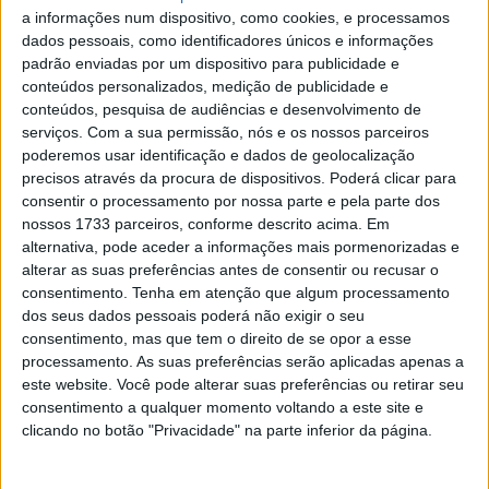
a informações num dispositivo, como cookies, e processamos
MotoGP. Não se trata de um dado qualquer, já que esta
dados pessoais, como identificadores únicos e informações
estatística reúne alguns dos pilotos mais rápidos e
padrão enviadas por um dispositivo para publicidade e
talentosos que passaram pelo Campeonato do Mundo.
conteúdos personalizados, medição de publicidade e
conteúdos, pesquisa de audiências e desenvolvimento de
Bagnaia transformou a qualificação numa das suas
serviços.
Com a sua permissão, nós e os nossos parceiros
maiores armas desde que se afirmou como uma das
poderemos usar identificação e dados de geolocalização
precisos através da procura de dispositivos. Poderá clicar para
referências da grelha. A sua capacidade para extrair o
consentir o processamento por nossa parte e pela parte dos
máximo rendimento da moto numa única volta permitiu-
nossos 1733 parceiros, conforme descrito acima. Em
lhe somar poles com enorme regularidade e continuar a
alternativa, pode aceder a informações mais pormenorizadas e
subir posições numa tabela onde apenas figuram nomes
alterar as suas preferências antes de consentir ou recusar o
consentimento.
Tenha em atenção que algum processamento
lendários do motociclismo. Com este novo registo, reforça
dos seus dados pessoais poderá não exigir o seu
ainda mais um legado que já o coloca entre as grandes
consentimento, mas que tem o direito de se opor a esse
figuras da era moderna.
processamento. As suas preferências serão aplicadas apenas a
este website. Você pode alterar suas preferências ou retirar seu
Marc Márquez continua a liderar destacado esta
consentimento a qualquer momento voltando a este site e
classificação histórica. O piloto de Cervera soma 75 pole
clicando no botão "Privacidade" na parte inferior da página.
positions na categoria rainha, dominando de forma clara
este ranking. A sua agressividade controlada e a