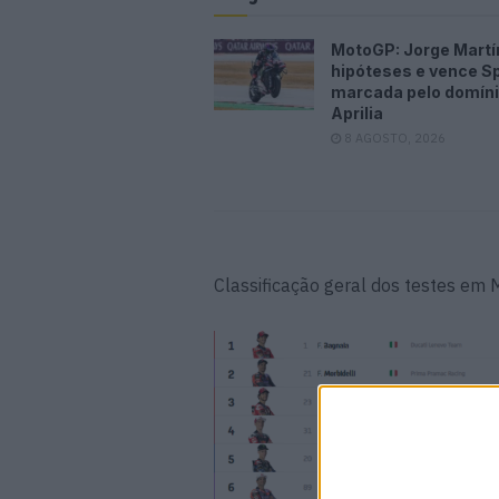
MotoGP: Jorge Martí
hipóteses e vence Sp
marcada pelo domíni
Aprilia
8 AGOSTO, 2026
Classificação geral dos testes em 