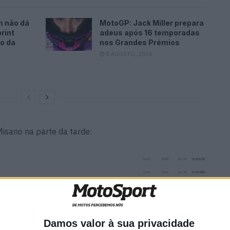
n não dá
MotoGP: Jack Miller prepara
rint
adeus após 16 temporadas
o da
nos Grandes Prémios
8 AGOSTO, 2026
Misano na parte da tarde:
Damos valor à sua privacidade