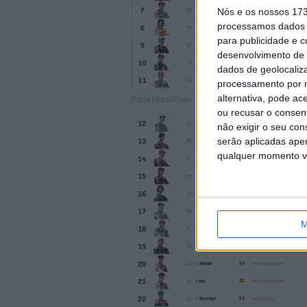
Nós e os nossos 17
processamos dados p
para publicidade e 
desenvolvimento de 
dados de geolocaliza
processamento por n
alternativa, pode ac
Fonte:MotoGP.com
ou recusar o consen
não exigir o seu co
serão aplicadas apen
qualquer momento vol
M