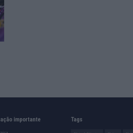
mação importante
Tags
cnica