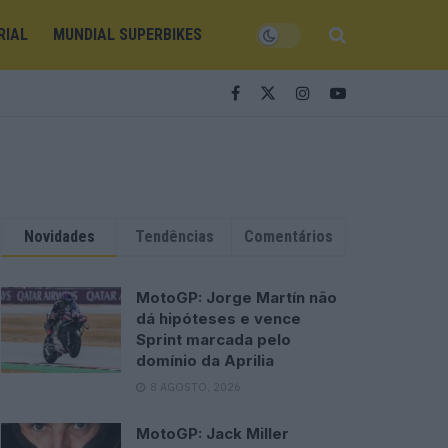
RIAL
MUNDIAL SUPERBIKES
Novidades
Tendências
Comentários
MotoGP: Jorge Martín não
dá hipóteses e vence
Sprint marcada pelo
domínio da Aprilia
8 AGOSTO, 2026
MotoGP: Jack Miller