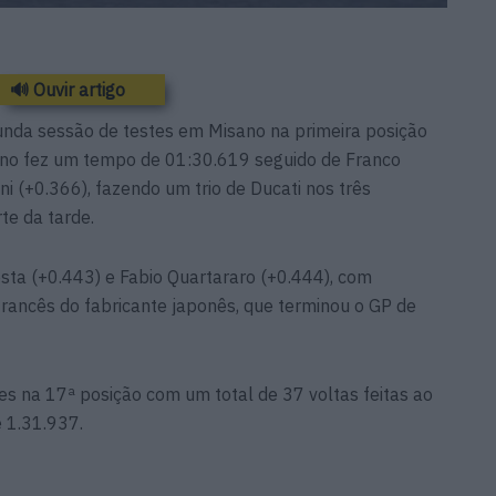
🔊 Ouvir artigo
nda sessão de testes em Misano na primeira posição
liano fez um tempo de 01:30.619 seguido de Franco
ni (+0.366), fazendo um trio de Ducati nos três
te da tarde.
sta (+0.443) e Fabio Quartararo (+0.444), com
 francês do fabricante japonês, que terminou o GP de
tes na 17ª posição com um total de 37 voltas feitas ao
e 1.31.937.