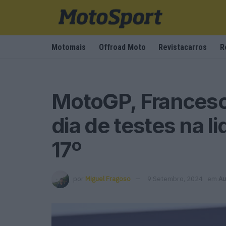
Motomais
Offroad Moto
Revistacarros
R
MotoGP, Francesc
dia de testes na li
17º
por
Miguel Fragoso
9 Setembro, 2024
em
Au