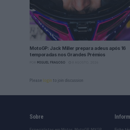
MotoGP: Jack Miller prepara adeus após 16
temporadas nos Grandes Prémios
POR
MIGUEL FRAGOSO
8 AGOSTO, 2026
Please
login
to join discussion
Sobre
Infor
Especialistas em Motos, MotoGP, MXGP,
Ficha té