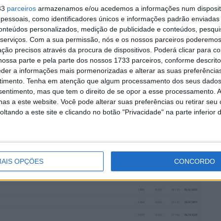
33
parceiros
armazenamos e/ou acedemos a informações num dispositi
essoais, como identificadores únicos e informações padrão enviadas 
conteúdos personalizados, medição de publicidade e conteúdos, pesqui
serviços.
Com a sua permissão, nós e os nossos parceiros poderemos 
ção precisos através da procura de dispositivos. Poderá clicar para co
ossa parte e pela parte dos nossos 1733 parceiros, conforme descrit
eder a informações mais pormenorizadas e alterar as suas preferência
timento.
Tenha em atenção que algum processamento dos seus dados
nsentimento, mas que tem o direito de se opor a esse processamento. A
as a este website. Você pode alterar suas preferências ou retirar seu
tando a este site e clicando no botão "Privacidade" na parte inferior 
AIS OPÇÕES
CONCORDO