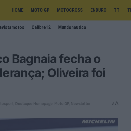
HOME
MOTO GP
MOTOCROSS
ENDURO
TT
T
evistamotos
Calibre12
Mundonautico
o Bagnaia fecha o
derança; Oliveira foi
A
tosport
,
Destaque Homepage
,
Moto GP
,
Newsletter
A