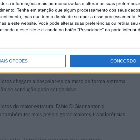
eder a informações mais pormenorizadas e alterar as suas preferência
loto é essencial. O chefe de equipa de Toprak explica
timento.
Tenha em atenção que algum processamento dos seus dados
r uma posição que permita aproveitar ao máximo as
nsentimento, mas que tem o direito de se opor a esse processamento. A
o:
as a este website. Você pode alterar suas preferências ou retirar seu
tando a este site e clicando no botão "Privacidade" na parte inferior 
ocar as peseiras o mais alto possível
iloto se desloque mais para fora da
 baixo consegue tirar menos partido
AIS OPÇÕES
CONCORDO
al para fazer a moto virar.»
lotos chegam a descolar-se da moto de forma extrema
ção de condução pode ser decisivo.
lotos de maior estatura. Fabio Di Giannantonio
ca também ter mais peso e gerar maiores transferências
ais alto, também sou um pouco mais