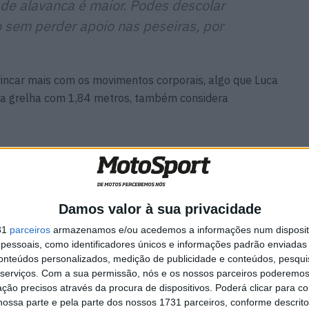
 de alavanca é maior. Podes descolar
 sem perder apoio nas peseiras, por
ncar mais com os movimentos corporais, algo que Luca
 da grelha com 1,84 metros, também considera
s o teu corpo e alterar bastante o
ín Aldeguer, com 1,81 metros, destaca a forma como o
Damos valor à sua privacidade
o:
31
parceiros
armazenamos e/ou acedemos a informações num dispositi
essoais, como identificadores únicos e informações padrão enviadas 
conteúdos personalizados, medição de publicidade e conteúdos, pesqui
as compridos, e isso ajuda-me a
serviços.
Com a sua permissão, nós e os nossos parceiros poderemos 
m ter de fazer tanta força.»
ção precisos através da procura de dispositivos. Poderá clicar para co
ossa parte e pela parte dos nossos 1731 parceiros, conforme descrit