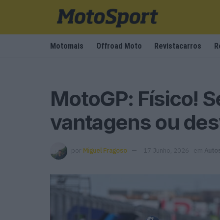
Motomais
Offroad Moto
Revistacarros
R
MotoGP: Físico! S
vantagens ou de
por
Miguel Fragoso
17 Junho, 2026
em
Auto