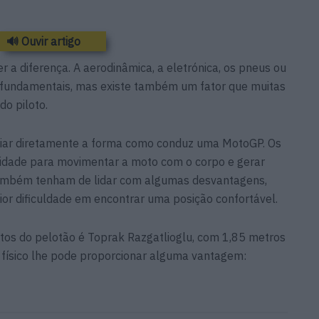
🔊 Ouvir artigo
 a diferença. A aerodinâmica, a eletrónica, os pneus ou
 fundamentais, mas existe também um fator que muitas
do piloto.
nciar diretamente a forma como conduz uma MotoGP. Os
cidade para movimentar a moto com o corpo e gerar
também tenham de lidar com algumas desvantagens,
r dificuldade em encontrar uma posição confortável.
ltos do pelotão é Toprak Razgatlioglu, com 1,85 metros
 físico lhe pode proporcionar alguma vantagem: