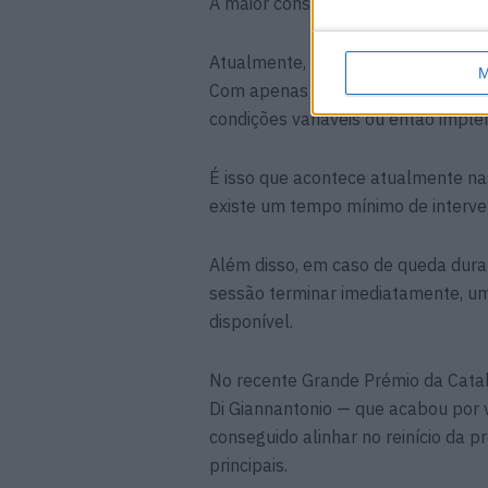
A maior consequência desta mudanç
Atualmente, os pilotos podem troc
M
Com apenas uma moto disponível, a
condições variáveis ou então impl
É isso que acontece atualmente nas
existe um tempo mínimo de interve
Além disso, em caso de queda durant
sessão terminar imediatamente, um
disponível.
No recente Grande Prémio da Catal
Di Giannantonio — que acabou por 
conseguido alinhar no reinício da 
principais.