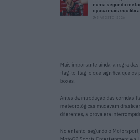
numa segunda meta
época mais equilibr
5 AGOSTO, 2026
Mais importante ainda, a regra das
flag-to-flag, o que significa que 
boxes.
Antes da introdução das corridas f
meteorológicas mudavam drasticam
diferentes, a prova era interrompi
No entanto, segundo o Motorsport, 
MotoGP Sports Entertainment e a Li