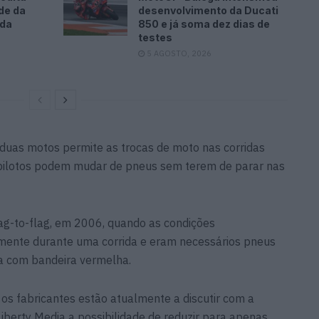
de da
desenvolvimento da Ducati
ada
850 e já soma dez dias de
testes
5 AGOSTO, 2026
 duas motos permite as trocas de moto nas corridas
os pilotos podem mudar de pneus sem terem de parar nas
lag-to-flag, em 2006, quando as condições
ente durante uma corrida e eram necessários pneus
da com bandeira vermelha.
os fabricantes estão atualmente a discutir com a
berty Media a possibilidade de reduzir para apenas