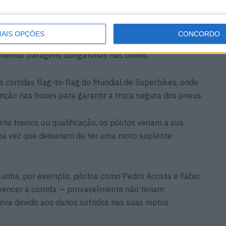
a na MotoGP seria nas corridas à chuva.
ar de moto conforme as condições da pista mudam.
AIS OPÇÕES
CONCORDO
 MotoGP teria de voltar a interromper corridas em
ementar paragens obrigatórias nas boxes.
 corridas flag-to-flag do Mundial de Superbikes, onde
nção nas boxes para garantir a troca segura dos pneus.
e treinos ou qualificação, os pilotos veriam a sua
a vez que deixariam de ter uma moto suplente
unha, por exemplo, pilotos como Pedro Acosta e Fabio
vencer a corrida — provavelmente não teriam
prova devido aos danos sofridos nas suas motos