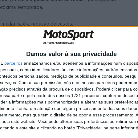
 próxima temporada.
a mudança é a redução de custos.
 desportivo terá ainda de ser aprovada pela Grand Prix
Damos valor à sua privacidade
31
parceiros
armazenamos e/ou acedemos a informações num dispositi
o motorizado por permitir que cada piloto tenha duas
essoais, como identificadores únicos e informações padrão enviadas 
sões.
conteúdos personalizados, medição de publicidade e conteúdos, pesqui
serviços.
Com a sua permissão, nós e os nossos parceiros poderemos 
nas uma moto está em vigor desde 2010.
ção precisos através da procura de dispositivos. Poderá clicar para co
ossa parte e pela parte dos nossos 1731 parceiros, conforme descrit
eder a informações mais pormenorizadas e alterar as suas preferência
loto utiliza apenas uma moto, embora exista uma
timento.
Tenha em atenção que algum processamento dos seus dados
al fique demasiado danificada. No entanto, o uso dessa
nsentimento, mas que tem o direito de se opor a esse processamento. A
as a este website. Você pode alterar suas preferências ou retirar seu
o pela direção técnica.
tando a este site e clicando no botão "Privacidade" na parte inferior 