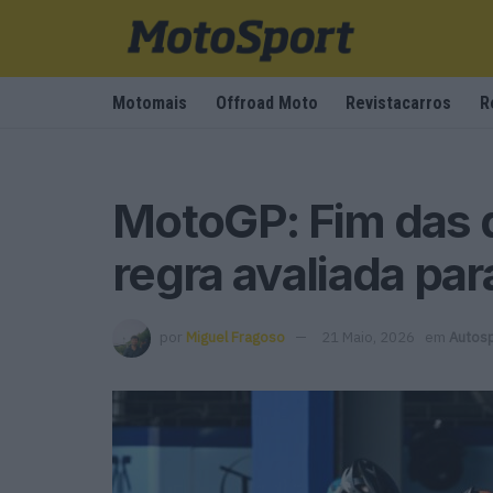
Motomais
Offroad Moto
Revistacarros
R
MotoGP: Fim das 
regra avaliada pa
por
Miguel Fragoso
21 Maio, 2026
em
Autos