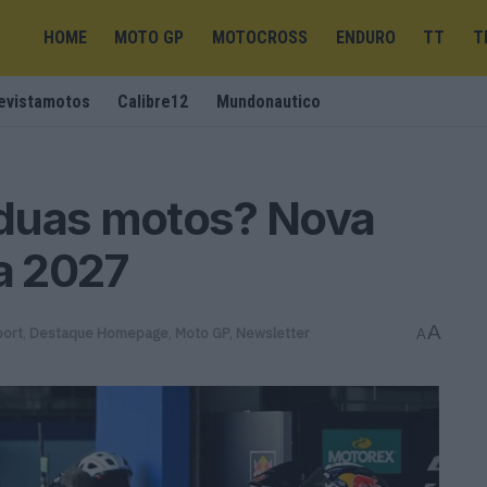
HOME
MOTO GP
MOTOCROSS
ENDURO
TT
T
evistamotos
Calibre12
Mundonautico
duas motos? Nova
ra 2027
A
port
,
Destaque Homepage
,
Moto GP
,
Newsletter
A