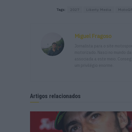
Tags:
2027
Liberty Media
MotoG
Miguel Fragoso
Jornalista para o site motosp
motorizado. Nasci no mundo das
associada a este meio. Consegu
um privilégio enorme.
Artigos relacionados