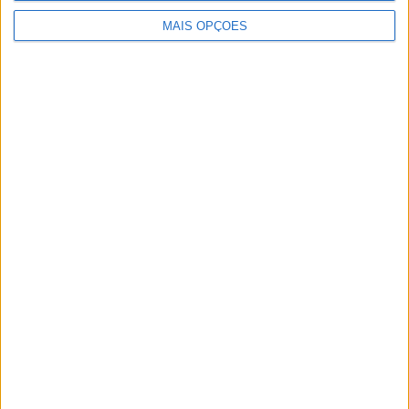
MAIS OPÇÕES
Artigos relacionados
MotoGP: Iker Lecuona ambiciona Top 10 em
Silverstone
POR
MIGUEL FRAGOSO
6 AGOSTO, 2026