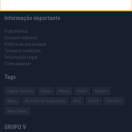
Informação importante
Ficha técnica
Estatuto editorial
Política de privacidade
Termos e condições
Informação Legal
Como anunciar
Tags
Miguel Oliveira
Motas
Moto2
Moto3
MotoGP
Motos
Mundial de Superbikes
MX2
MXGP
Off Road
Rally Dakar
GRUPO V