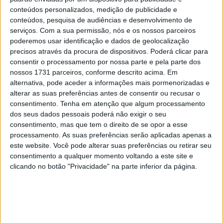
conteúdos personalizados, medição de publicidade e
O principal foco destes testes foi a adaptação à Yamaha
conteúdos, pesquisa de audiências e desenvolvimento de
M1, uma moto muito diferente da Aprilia RS-GP que
serviços.
Com a sua permissão, nós e os nossos parceiros
poderemos usar identificação e dados de geolocalização
Miguel Oliveira utilizou nas últimas duas épocas. Durante
precisos através da procura de dispositivos. Poderá clicar para
os dois dias de trabalho em Sepang, Miguel teve a
consentir o processamento por nossa parte e pela parte dos
oportunidade de explorar as várias caraterísticas da
nossos 1731 parceiros, conforme descrito acima. Em
Yamaha, ajustando o seu estilo de pilotagem às
alternativa, pode aceder a informações mais pormenorizadas e
alterar as suas preferências antes de consentir ou recusar o
especificidades da M1. A Yamaha é conhecida pela sua
consentimento.
Tenha em atenção que algum processamento
consistência e equilíbrio, caraterísticas que podem ajudar
dos seus dados pessoais poderá não exigir o seu
Oliveira a melhorar os seus resultados e a encontrar a
consentimento, mas que tem o direito de se opor a esse
confiança necessária para lutar pelos lugares da frente,
processamento. As suas preferências serão aplicadas apenas a
este website. Você pode alterar suas preferências ou retirar seu
assim que o fabricante japonês encontrar o desempenho
consentimento a qualquer momento voltando a este site e
desejado, que já foi bem visível nas últimas provas da
clicando no botão "Privacidade" na parte inferior da página.
época de 2024.