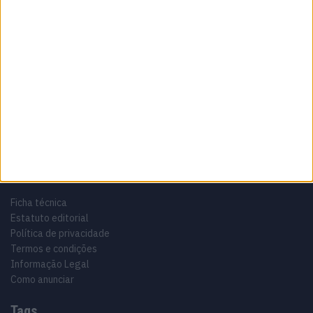
Sobre
Especialistas em Motos, MotoGP, MXGP, Enduro, SuperBikes,
Motocross, Trial
Informação importante
Ficha técnica
Estatuto editorial
Política de privacidade
Termos e condições
Informação Legal
Como anunciar
Tags