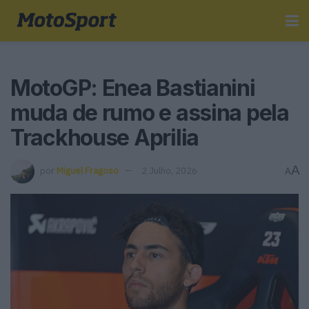
MotoGP: Enea Bastianini
muda de rumo e assina pela
Trackhouse Aprilia
A
por
Miguel Fragoso
2 Julho, 2026
A