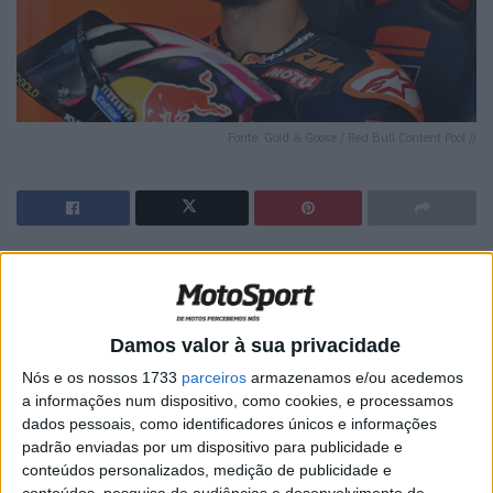
Fonte: Gold & Goose / Red Bull Content Pool //
🔊 Ouvir artigo
Durante a tarde de ontem foi confirmado o destino de
Enea Bastianini no MotoGP para a próxima temporada. A
Damos valor à sua privacidade
Sky Sports avançou a notícia: o piloto da KTM Tech3 vai
Nós e os nossos 1733
parceiros
armazenamos e/ou acedemos
representar a Aprilia Trackhouse em 2027. Aos poucos,
a informações num dispositivo, como cookies, e processamos
dados pessoais, como identificadores únicos e informações
começam a encaixar-se as peças que ainda estavam em
padrão enviadas por um dispositivo para publicidade e
aberto na grelha do próximo ano, depois do acordo
conteúdos personalizados, medição de publicidade e
finalmente alcançado entre a Dorna e as equipas da