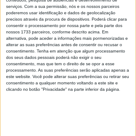
conteúdos, pesquisa de audiências e desenvolvimento de
categoria rainha.
serviços.
Com a sua permissão, nós e os nossos parceiros
poderemos usar identificação e dados de geolocalização
A primeira movimentação oficial foi, na verdade, uma
precisos através da procura de dispositivos. Poderá clicar para
consentir o processamento por nossa parte e pela parte dos
renovação: a de Marc Márquez com a Ducati até 2028.
nossos 1733 parceiros, conforme descrito acima. Em
Pouco depois, confirmou-se que Pedro Acosta será o seu
alternativa, pode aceder a informações mais pormenorizadas e
companheiro na Ducati Lenovo, deixando de fora
alterar as suas preferências antes de consentir ou recusar o
Francesco Bagnaia. Na Yamaha, as cartas também já
consentimento.
Tenha em atenção que algum processamento
foram jogadas, com a saída de Fabio Quartararo e Alex
dos seus dados pessoais poderá não exigir o seu
consentimento, mas que tem o direito de se opor a esse
Rins para dar lugar a Jorge Martín e Ai Ogura. Tudo
processamento. As suas preferências serão aplicadas apenas a
aconteceu em menos de 24 horas, embora fosse um
este website. Você pode alterar suas preferências ou retirar seu
segredo mal guardado que os pilotos dos números 20 e
consentimento a qualquer momento voltando a este site e
42 deixariam a marca nipónica.
clicando no botão "Privacidade" na parte inferior da página.
Esta tarde foi a vez da equipa satélite da Aprilia anunciar
a sua aposta, contratando Enea Bastianini. O acordo
prevê um contrato de dois anos a partir de 2027, o que
significa que o italiano competirá pela Trackhouse em
2027 e 2028. Esta mudança também confirma que a