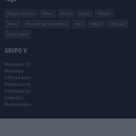
Miguel Oliveira
Motas
Moto2
Moto3
MotoGP
Motos
Mundial de Superbikes
MX2
MXGP
Off Road
Rally Dakar
GRUPO V
Motosport ES
Motomais
Offroad moto
Revistacarros
Revistamotos
Calibre12
Mundonautico