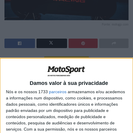
Fonte: motogp.com
🔊 Ouvir artigo
Pecco Bagnaia foi oficialmente confirmado como novo
piloto da equipa oficial da Aprilia para o início da era das
Damos valor à sua privacidade
MotoGP de 850cc, em 2027.
Nós e os nossos 1733
parceiros
armazenamos e/ou acedemos
a informações num dispositivo, como cookies, e processamos
Bagnaia passou toda a sua carreira na categoria rainha
dados pessoais, como identificadores únicos e informações
com a Ducati, primeiro na Pramac e, desde 2021, na
padrão enviadas por um dispositivo para publicidade e
equipa oficial Ducati Lenovo Team.
conteúdos personalizados, medição de publicidade e
conteúdos, pesquisa de audiências e desenvolvimento de
O italiano conquistou o primeiro título mundial da Ducati
serviços.
Com a sua permissão, nós e os nossos parceiros