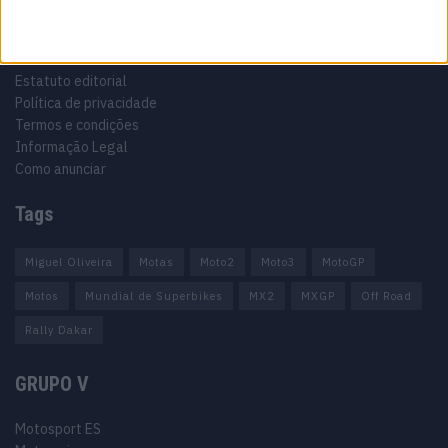
Informação importante
Ficha técnica
Estatuto editorial
Política de privacidade
Termos e condições
Informação Legal
Como anunciar
Tags
Miguel Oliveira
Motas
Moto2
Moto3
MotoGP
Motos
Mundial de Superbikes
MX2
MXGP
Off Road
Rally Dakar
GRUPO V
Motosport ES