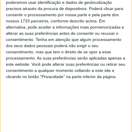
desde Casey Stoner em 2022, repetindo o feito em 2023.
poderemos usar identificação e dados de geolocalização
precisos através da procura de dispositivos. Poderá clicar para
consentir o processamento por nossa parte e pela parte dos
Artigos relacionados
nossos 1733 parceiros, conforme descrito acima. Em
alternativa, pode aceder a informações mais pormenorizadas e
MotoGP: Ducati domina segundo dia de
alterar as suas preferências antes de consentir ou recusar o
testes das futuras 850cc
consentimento.
Tenha em atenção que algum processamento
7 AGOSTO, 2026
dos seus dados pessoais poderá não exigir o seu
consentimento, mas que tem o direito de se opor a esse
MotoGP: Tensão entre KTM e Viñales?
processamento. As suas preferências serão aplicadas apenas a
Steiner admite ‘fricção’ entre as partes
este website. Você pode alterar suas preferências ou retirar seu
7 AGOSTO, 2026
consentimento a qualquer momento voltando a este site e
clicando no botão "Privacidade" na parte inferior da página.
Agora, Bagnaia inicia um novo capítulo da sua carreira ao
lado do seu bom amigo e atual líder do Campeonato do
Mundo, Marco Bezzecchi, na Aprilia.