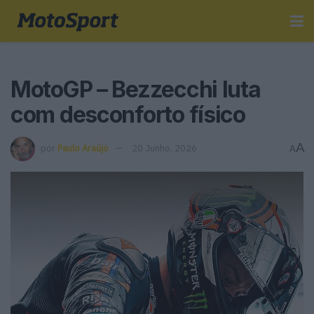
MotoGP – Bezzecchi luta
com desconforto físico
A
por
Paulo Araújo
20 Junho, 2026
A