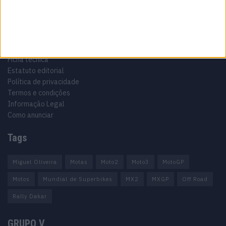
Informação importante
Ficha técnica
Estatuto editorial
Política de privacidade
Termos e condições
Informação Legal
Como anunciar
Tags
Miguel Oliveira
Motas
Moto2
Moto3
MotoGP
Motos
Mundial de Superbikes
MX2
MXGP
Off Road
Rally Dakar
GRUPO V