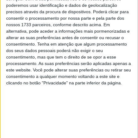
poderemos usar identificação e dados de geolocalização
precisos através da procura de dispositivos. Poderá clicar para
Após o incidente em Balaton, em que Marco Bezzecchi foi
consentir o processamento por nossa parte e pela parte dos
nossos 1733 parceiros, conforme descrito acima. Em
atingido pela moto descontrolada da Martín e rolou pelo
alternativa, pode aceder a informações mais pormenorizadas e
ar, o piloto da Aprilia admitiu que a sua condição física
alterar as suas preferências antes de consentir ou recusar o
não está a 100%.
consentimento.
Tenha em atenção que algum processamento
O líder do campeonato revelou que a cada sessão, as
dos seus dados pessoais poderá não exigir o seu
consentimento, mas que tem o direito de se opor a esse
dores começam a aparecer por volta da quarta volta.
processamento. As suas preferências serão aplicadas apenas a
“Estou com um pouco de dificuldade. Ao fim de quatro
este website. Você pode alterar suas preferências ou retirar seu
voltas, a perna começa a doer. Não é nada de grave, mas
consentimento a qualquer momento voltando a este site e
é um incómodo suficiente para que não consiga esforçar-
clicando no botão "Privacidade" na parte inferior da página.
me ao máximo”
, admitiu. Com esta condição, tem
experimentado diferentes estilos de pilotagem para ver o
que pode ajudar.
“Tento lidar com isso ajustando um
pouco a minha posição na pista. Às vezes funciona,
outras não.”
Bem, mesmo não estando a 100%, Bezzecchi ainda