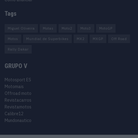
Tags
Miguel Oliveira
Motas
Moto2
Moto3
MotoGP
Motos
Mundial de Superbikes
MX2
MXGP
Off Road
Rally Dakar
GRUPO V
Motosport ES
Motomais
Offroad moto
Revistacarros
Revistamotos
Calibre12
Mundonautico