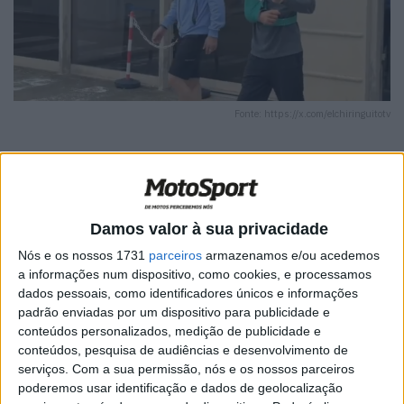
Fonte: https://x.com/elchiringuitotv
Artigos relacionados
Damos valor à sua privacidade
Nós e os nossos 1731
parceiros
armazenamos e/ou acedemos
MotoGP: Iker Lecuona ambiciona Top 10 em
a informações num dispositivo, como cookies, e processamos
Silverstone
dados pessoais, como identificadores únicos e informações
padrão enviadas por um dispositivo para publicidade e
6 AGOSTO, 2026
conteúdos personalizados, medição de publicidade e
MotoGP: Marco Bezzecchi recebe luz verde
conteúdos, pesquisa de audiências e desenvolvimento de
para correr em Silverstone
serviços.
Com a sua permissão, nós e os nossos parceiros
poderemos usar identificação e dados de geolocalização
6 AGOSTO, 2026