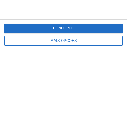
MotoGP: Iker Lecuona ambiciona Top 10 em
Silverstone
POR
MIGUEL FRAGOSO
6 AGOSTO, 2026
CONCORDO
MAIS OPÇÕES
MotoGP: Marco Bezzecchi recebe luz verde para
correr em Silverstone
POR
MIGUEL FRAGOSO
6 AGOSTO, 2026