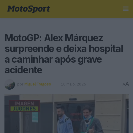
MotoGP: Alex Márquez
surpreende e deixa hospital
a caminhar após grave
acidente
A
por
Miguel Fragoso
18 Maio, 2026
A