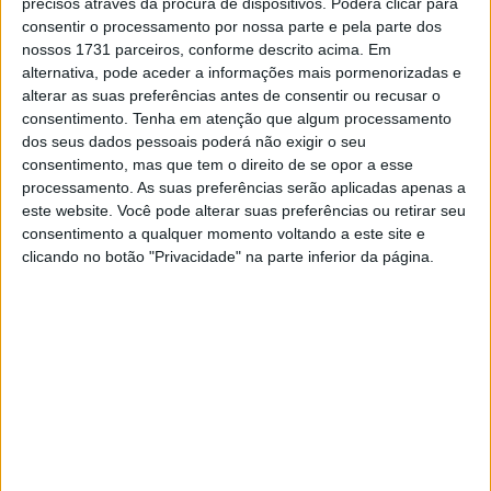
precisos através da procura de dispositivos. Poderá clicar para
consentir o processamento por nossa parte e pela parte dos
nossos 1731 parceiros, conforme descrito acima. Em
alternativa, pode aceder a informações mais pormenorizadas e
alterar as suas preferências antes de consentir ou recusar o
consentimento.
Tenha em atenção que algum processamento
🔊 Ouvir artigo
dos seus dados pessoais poderá não exigir o seu
consentimento, mas que tem o direito de se opor a esse
Apesar da violência do acidente no GP da Catalunha, há
processamento. As suas preferências serão aplicadas apenas a
boas notícias sobre Alex Márquez. O piloto espanhol da
este website. Você pode alterar suas preferências ou retirar seu
Gresini Ducati deixou o hospital pelo próprio pé poucas
consentimento a qualquer momento voltando a este site e
horas depois da cirurgia à clavícula direita, mostrando-se
clicando no botão "Privacidade" na parte inferior da página.
consciente e estável após um dos momentos mais
assustadores da temporada.
Márquez sofreu ainda uma pequena fratura na vértebra
cervical C7 depois da colisão com Pedro Acosta na reta
traseira de Barcelona, incidente que provocou a primeira
bandeira vermelha da corrida. Apesar das lesões, a
rápida recuperação e a imagem do espanhol a