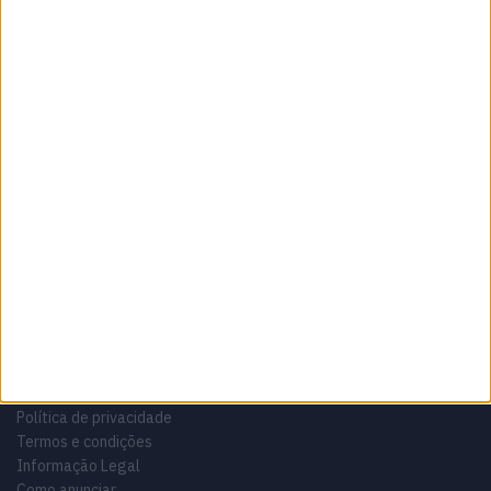
Sobre
Especialistas em Motos, MotoGP, MXGP, Enduro, SuperBikes,
Motocross, Trial
Informação importante
Ficha técnica
Estatuto editorial
Política de privacidade
Termos e condições
Informação Legal
Como anunciar