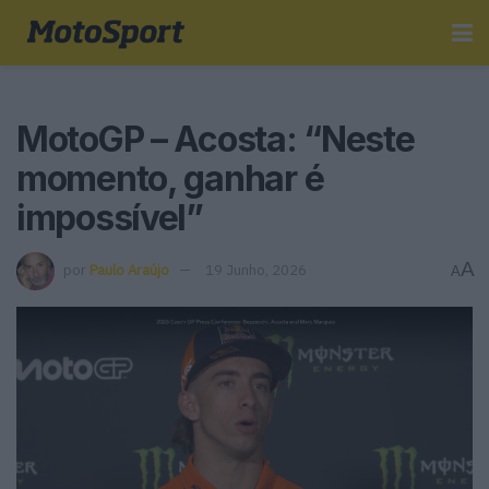
MotoGP – Acosta: “Neste
momento, ganhar é
impossível”
A
por
Paulo Araújo
19 Junho, 2026
A