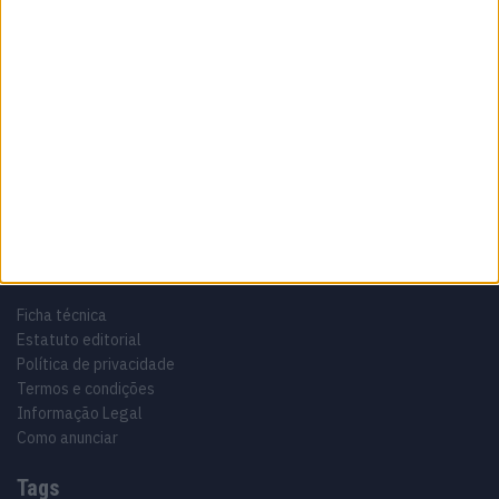
Sobre
Especialistas em Motos, MotoGP, MXGP, Enduro, SuperBikes,
Motocross, Trial
Informação importante
Ficha técnica
Estatuto editorial
Política de privacidade
Termos e condições
Informação Legal
Como anunciar
Tags