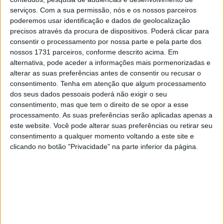
serviços.
Com a sua permissão, nós e os nossos parceiros
poderemos usar identificação e dados de geolocalização
🔊 Ouvir artigo
precisos através da procura de dispositivos. Poderá clicar para
consentir o processamento por nossa parte e pela parte dos
A avaliação do piloto da KTM Red Bull teve
nossos 1731 parceiros, conforme descrito acima. Em
em conta as Aprilia e, claro, Márquez
alternativa, pode aceder a informações mais pormenorizadas e
alterar as suas preferências antes de consentir ou recusar o
consentimento.
Tenha em atenção que algum processamento
Na conferência de imprensa de quinta-feira,
dos seus dados pessoais poderá não exigir o seu
que incluiu Márquez, Bezzecchi e Acosta,
consentimento, mas que tem o direito de se opor a esse
este último foi pressionado, em vista da sua
processamento. As suas preferências serão aplicadas apenas a
forma atual e do seu desempenho aqui o ano
este website. Você pode alterar suas preferências ou retirar seu
consentimento a qualquer momento voltando a este site e
passado, sobre quando ganhariam,
clicando no botão "Privacidade" na parte inferior da página.
finalmente, um Grande Prémio.