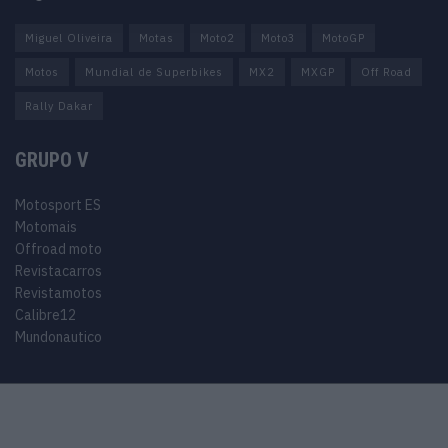
Miguel Oliveira
Motas
Moto2
Moto3
MotoGP
Motos
Mundial de Superbikes
MX2
MXGP
Off Road
Rally Dakar
GRUPO V
Motosport ES
Motomais
Offroad moto
Revistacarros
Revistamotos
Calibre12
Mundonautico
© 2024 Motosport copyright