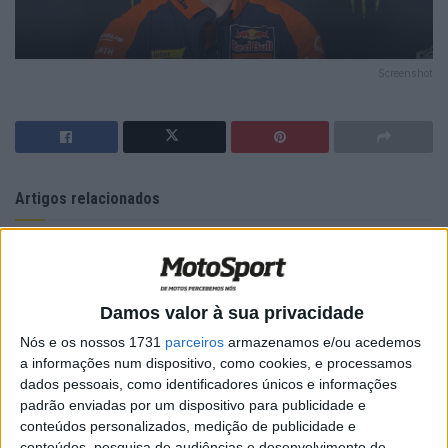
Screenshot
Artigos relacionados
MotoGP: Iker Lecuona ambiciona Top 10 em
Silverstone
6 AGOSTO, 2026
Damos valor à sua privacidade
MotoGP: Marco Bezzecchi recebe luz verde
Nós e os nossos 1731
parceiros
armazenamos e/ou acedemos
para correr em Silverstone
a informações num dispositivo, como cookies, e processamos
6 AGOSTO, 2026
dados pessoais, como identificadores únicos e informações
padrão enviadas por um dispositivo para publicidade e
conteúdos personalizados, medição de publicidade e
conteúdos, pesquisa de audiências e desenvolvimento de