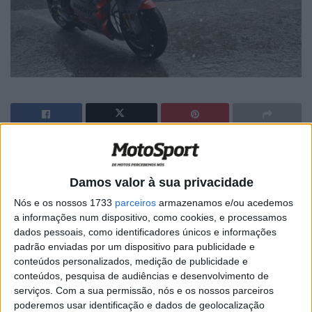
🔊 Ouvir artigo
O dia de abertura de treinos livres no Circuito
Damos valor à sua privacidade
Internacional do Algarve foi marcado pela chuva e
Nós e os nossos 1733
parceiros
armazenamos e/ou acedemos
condições difíceis e viu Enea Bastianini e Di Giannantonio
a informações num dispositivo, como cookies, e processamos
dados pessoais, como identificadores únicos e informações
longe das primeiras posições nos tempos combinados de
padrão enviadas por um dispositivo para publicidade e
hoje da primeira classe. Muito trabalho pela frente para
conteúdos personalizados, medição de publicidade e
a Gresini Racing.
conteúdos, pesquisa de audiências e desenvolvimento de
serviços.
Com a sua permissão, nós e os nossos parceiros
O líder do campeonato do mundo trabalhou arduamente
poderemos usar identificação e dados de geolocalização