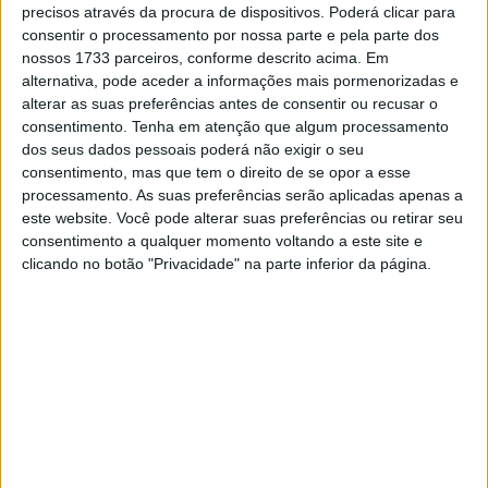
com a equipa para encontrar a melhor sensação com tais
precisos através da procura de dispositivos. Poderá clicar para
consentir o processamento por nossa parte e pela parte dos
condições – que normalmente não as suas favoritas –
nossos 1733 parceiros, conforme descrito acima. Em
mas os consistentes tempos de volta estabelecidos ao
alternativa, pode aceder a informações mais pormenorizadas e
longo do dia de ontem, pressagiam melhorar para o resto
alterar as suas preferências antes de consentir ou recusar o
do fim-de-semana. O seu 16º tempo coloca-o fora do
consentimento.
Tenha em atenção que algum processamento
dos seus dados pessoais poderá não exigir o seu
grupo de pilotos elegíveis para uma passagem directa ao
consentimento, mas que tem o direito de se opor a esse
Q2, mas espera-se que o FP3 seja realizado com muito
processamento. As suas preferências serão aplicadas apenas a
melhor tempo.
este website. Você pode alterar suas preferências ou retirar seu
consentimento a qualquer momento voltando a este site e
“Recolhemos um pouco de dados e experiência no
clicando no botão "Privacidade" na parte inferior da página.
molhado e não somos tão maus como parece ao olhar
para as folhas de tempos. Temos sido consistentes e o
nosso ritmo foi bom afinal de contas. Não estamos muito
longe, mas ainda assim espero que o tempo melhore
amanhã. Hoje, especialmente no final da FP2, havia
demasiada água nas linhas de passagem e foi uma
espécie de luta. Espero ter a honra de também ser rápido
no seco”
, disse o italiano, já a pensar na corrida de