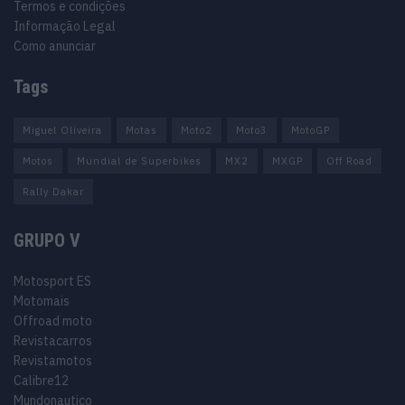
Termos e condições
Informação Legal
Como anunciar
Tags
Miguel Oliveira
Motas
Moto2
Moto3
MotoGP
Motos
Mundial de Superbikes
MX2
MXGP
Off Road
Rally Dakar
GRUPO V
Motosport ES
Motomais
Offroad moto
Revistacarros
Revistamotos
Calibre12
Mundonautico