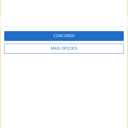
MotoGP: Jorge Martín não dá hipóteses e
vence Sprint marcada pelo domínio da
Aprilia
POR
MIGUEL FRAGOSO
8 AGOSTO, 2026
CONCORDO
MAIS OPÇÕES
MotoGP: Jack Miller prepara adeus após 16
temporadas nos Grandes Prémios
POR
MIGUEL FRAGOSO
8 AGOSTO, 2026