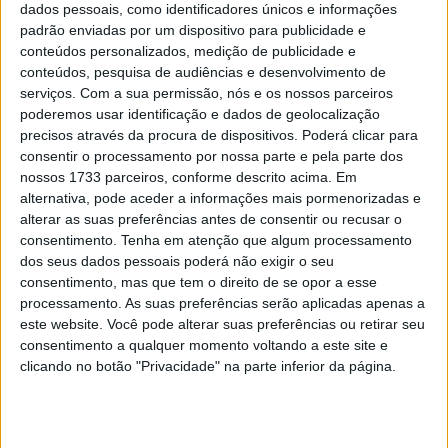
dados pessoais, como identificadores únicos e informações
chegará agora ao país apenas na sexta-feira. O voo
padrão enviadas por um dispositivo para publicidade e
contém carga para todas as classes do Campeonato do
conteúdos personalizados, medição de publicidade e
conteúdos, pesquisa de audiências e desenvolvimento de
Mundo FIM MotoGP, com alterações ao horário
serviços.
Com a sua permissão, nós e os nossos parceiros
obrigatórias para todas as classes.
poderemos usar identificação e dados de geolocalização
precisos através da procura de dispositivos. Poderá clicar para
As sessões de treinos livres para todas as categorias
consentir o processamento por nossa parte e pela parte dos
(MotoGP, Moto2 e Moto3) foram assim adiadas para
nossos 1733 parceiros, conforme descrito acima. Em
sábado de manhã. A qualificação terá lugar no sábado à
alternativa, pode aceder a informações mais pormenorizadas e
tarde, com uma hora de início ligeiramente mais tardia.
alterar as suas preferências antes de consentir ou recusar o
consentimento.
Tenha em atenção que algum processamento
Após as sessões de Warm Up no domingo, cada corrida
dos seus dados pessoais poderá não exigir o seu
consentimento, mas que tem o direito de se opor a esse
ficou marcada para começar à mesma hora de partida
processamento. As suas preferências serão aplicadas apenas a
que estava inicialmente prevista.
este website. Você pode alterar suas preferências ou retirar seu
consentimento a qualquer momento voltando a este site e
Artigos relacionados
clicando no botão "Privacidade" na parte inferior da página.
MotoGP: Moto3,David Almansa vence em
Silverstone após corrida repleta de