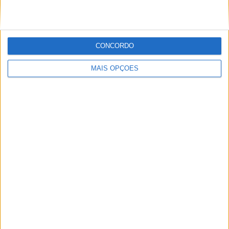
Ricardo Ferreira
Apaixonado por motos desde muito cedo, está desde há
muito ligado à Comunicação Social, tendo trabalhado em
CONCORDO
diversos meios como AutoHoje, revista Motociclismo,
jornal Volante, revista MotoMagazine e Autosport, entre
MAIS OPÇÕES
outros.
Artigos relacionados
MotoGP: Moto3,David Almansa vence em
Silverstone após corrida repleta de
emoções