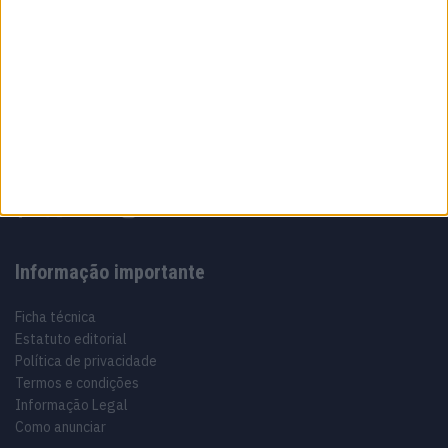
Sobre
Especialistas em Motos, MotoGP, MXGP, Enduro, SuperBikes,
Motocross, Trial
Informação importante
Ficha técnica
Estatuto editorial
Política de privacidade
Termos e condições
Informação Legal
Como anunciar