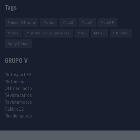
Tags
Miguel Oliveira
Motas
Moto2
Moto3
MotoGP
Motos
Mundial de Superbikes
MX2
MXGP
Off Road
Rally Dakar
GRUPO V
Motosport ES
Motomais
Offroad moto
Revistacarros
Revistamotos
Calibre12
Mundonautico