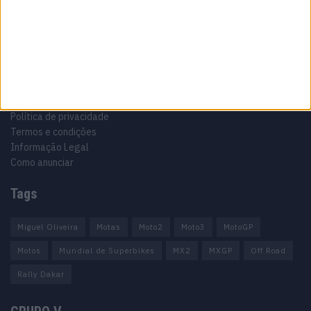
Informação importante
Ficha técnica
Estatuto editorial
Política de privacidade
Termos e condições
Informação Legal
Como anunciar
Tags
Miguel Oliveira
Motas
Moto2
Moto3
MotoGP
Motos
Mundial de Superbikes
MX2
MXGP
Off Road
Rally Dakar