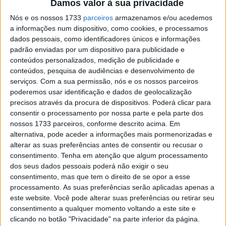
Damos valor à sua privacidade
Nós e os nossos 1733
parceiros
armazenamos e/ou acedemos
a informações num dispositivo, como cookies, e processamos
dados pessoais, como identificadores únicos e informações
padrão enviadas por um dispositivo para publicidade e
conteúdos personalizados, medição de publicidade e
conteúdos, pesquisa de audiências e desenvolvimento de
serviços.
Com a sua permissão, nós e os nossos parceiros
poderemos usar identificação e dados de geolocalização
precisos através da procura de dispositivos. Poderá clicar para
consentir o processamento por nossa parte e pela parte dos
nossos 1733 parceiros, conforme descrito acima. Em
alternativa, pode aceder a informações mais pormenorizadas e
alterar as suas preferências antes de consentir ou recusar o
consentimento.
Tenha em atenção que algum processamento
dos seus dados pessoais poderá não exigir o seu
“Acho que conseguimos uns dias de testes positivos…”
consentimento, mas que tem o direito de se opor a esse
disse Miguel Oliveira –
“Hoje teria sido um daqueles dias
processamento. As suas preferências serão aplicadas apenas a
em que teríamos gostado de explorar outras soluções,
este website. Você pode alterar suas preferências ou retirar seu
afinações para o fim-de-semana do grande Prémio, o que
consentimento a qualquer momento voltando a este site e
clicando no botão "Privacidade" na parte inferior da página.
não foi possível por causa das condições em pista… mas