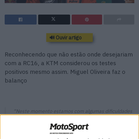
🔊 Ouvir artigo
Reconhecendo que não estão onde desejariam
com a RC16, a KTM considerou os testes
positivos mesmo assim. Miguel Oliveira faz o
balanço
“Neste momento estamos com algumas dificuldades
em extrair o máximo que temos…”
Miguel Oliveira