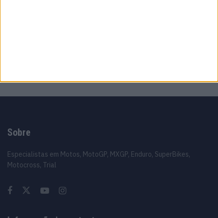
treinos e revela estado da recuperação
10 AGOSTO, 2026
MotoGP: ‘Podemos fazer muito mais’ Diogo
Moreira lamenta limitações da Honda
10 AGOSTO, 2026
Sobre
Especialistas em Motos, MotoGP, MXGP, Enduro, SuperBikes,
Motocross, Trial