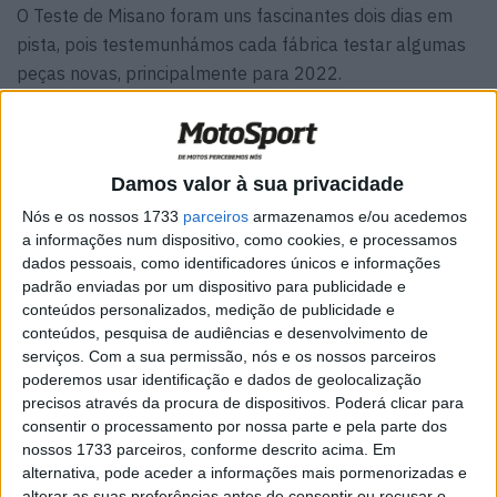
O Teste de Misano foram uns fascinantes dois dias em
pista, pois testemunhámos cada fábrica testar algumas
peças novas, principalmente para 2022.
Damos valor à sua privacidade
Nós e os nossos 1733
parceiros
armazenamos e/ou acedemos
a informações num dispositivo, como cookies, e processamos
dados pessoais, como identificadores únicos e informações
padrão enviadas por um dispositivo para publicidade e
conteúdos personalizados, medição de publicidade e
conteúdos, pesquisa de audiências e desenvolvimento de
serviços.
Com a sua permissão, nós e os nossos parceiros
poderemos usar identificação e dados de geolocalização
precisos através da procura de dispositivos. Poderá clicar para
Muitas peças para nos permitir apreciar as diferenças,
consentir o processamento por nossa parte e pela parte dos
por isso aqui está um levantamento técnico das
nossos 1733 parceiros, conforme descrito acima. Em
principais coisas que vimos de cada fábrica, começando
alternativa, pode aceder a informações mais pormenorizadas e
com a HRC:
alterar as suas preferências antes de consentir ou recusar o