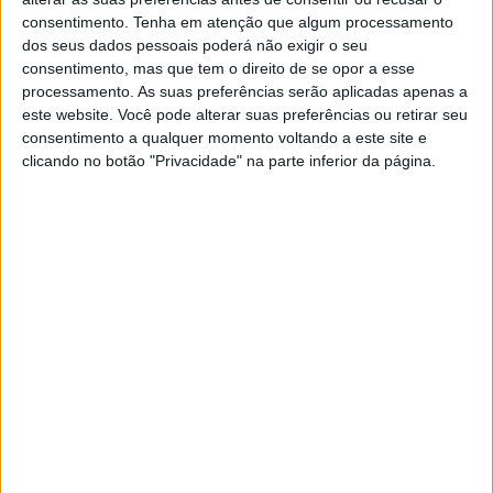
consentimento.
Tenha em atenção que algum processamento
A Honda revelou uma RC213V de aspeto novo em 2022,
dos seus dados pessoais poderá não exigir o seu
consentimento, mas que tem o direito de se opor a esse
quer em termos de modificações às aletas, com uma das
processamento. As suas preferências serão aplicadas apenas a
motos de Márquez a revelar vários pontos de fixação
este website. Você pode alterar suas preferências ou retirar seu
alternativos na estrutura de carbono da frente, quer em
consentimento a qualquer momento voltando a este site e
termos do formato da entrada de ar central e até de
clicando no botão "Privacidade" na parte inferior da página.
diferentes configurações de escape.
Artigos relacionados
MotoGP: ‘Somos a segunda força do
campeonato’ Di Giannantonio aponta o
dedo à Aprilia
10 AGOSTO, 2026
MotoGP: Silverstone expõe limitações
físicas de Marc Márquez
10 AGOSTO, 2026