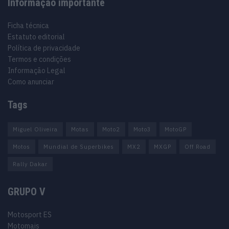
Informação importante
Ficha técnica
Estatuto editorial
Política de privacidade
Termos e condições
Informação Legal
Como anunciar
Tags
Miguel Oliveira
Motas
Moto2
Moto3
MotoGP
Motos
Mundial de Superbikes
MX2
MXGP
Off Road
Rally Dakar
GRUPO V
Motosport ES
Motomais