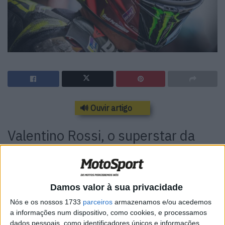
🔊 Ouvir artigo
Valentino Rossi, o superstar da
Yamaha de 42 anos, exala
confiança para a corrida depois de
terminar ontem em oitavo na
Damos valor à sua privacidade
Nós e os nossos 1733
parceiros
armazenamos e/ou acedemos
qualificação em Silverstone. Mas
a informações num dispositivo, como cookies, e processamos
dados pessoais, como identificadores únicos e informações