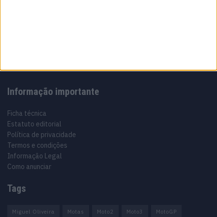
Sobre
Especialistas em Motos, MotoGP, MXGP, Enduro, SuperBikes,
Motocross, Trial
Informação importante
Ficha técnica
Estatuto editorial
Política de privacidade
Termos e condições
Informação Legal
Como anunciar
Tags
Miguel Oliveira
Motas
Moto2
Moto3
MotoGP