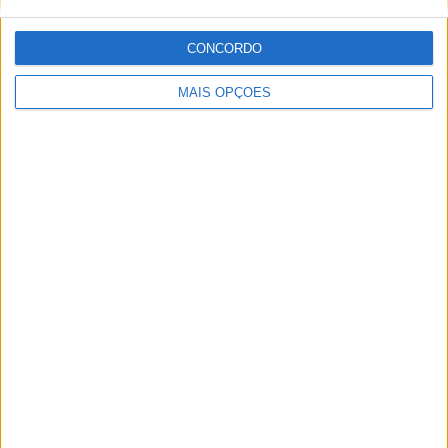
Redação
CONCORDO
MAIS OPÇÕES
Artigos relacionados
MotoGP: Iker Lecuona ambiciona Top 10 em
Silverstone
POR
MIGUEL FRAGOSO
6 AGOSTO, 2026