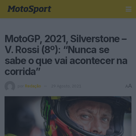
MotoGP, 2021, Silverstone –
V. Rossi (8º): “Nunca se
sabe o que vai acontecer na
corrida”
A
por
Redação
29 Agosto, 2021
A