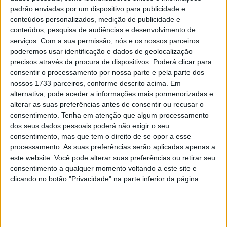
não se deslumbra com o
padrão enviadas por um dispositivo para publicidade e
resultado!
conteúdos personalizados, medição de publicidade e
conteúdos, pesquisa de audiências e desenvolvimento de
serviços.
Com a sua permissão, nós e os nossos parceiros
Será o Grande Prémio da Inglaterra, no circuito de
poderemos usar identificação e dados de geolocalização
Silverstone, de 5,9 km de extensão, a melhor chance de
precisos através da procura de dispositivos. Poderá clicar para
um bom resultado na temporada de despedida? Rossi
consentir o processamento por nossa parte e pela parte dos
pensou um pouco e depois respondeu:
nossos 1733 parceiros, conforme descrito acima. Em
alternativa, pode aceder a informações mais pormenorizadas e
“No Qatar fui melhor na qualificação, mas o meu ritmo
alterar as suas preferências antes de consentir ou recusar o
está melhor agora. Mas também é verdade que fui muito
consentimento.
Tenha em atenção que algum processamento
dos seus dados pessoais poderá não exigir o seu
forte em termos de ritmo em Assen e Barcelona, ​​por
consentimento, mas que tem o direito de se opor a esse
exemplo. Na corrida tivemos alguns outros problemas,
processamento. As suas preferências serão aplicadas apenas a
razão pela qual não fomos competitivos. “
este website. Você pode alterar suas preferências ou retirar seu
consentimento a qualquer momento voltando a este site e
clicando no botão "Privacidade" na parte inferior da página.