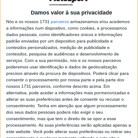
Damos valor à sua privacidade
Nós e os nossos 1731
parceiros
armazenamos e/ou acedemos
a informações num dispositivo, como cookies, e processamos
dados pessoais, como identificadores únicos e informações
Os carros de F1 obtêm grande parte da sua espantosa
padrão enviadas por um dispositivo para publicidade e
velocidade em curva a partir da força descendente
conteúdos personalizados, medição de publicidade e
conteúdos, pesquisa de audiências e desenvolvimento de
aerodinâmica, o designado efeito de solo, que utiliza baixa
serviços.
Com a sua permissão, nós e os nossos parceiros
pressão entre o carro e a pista de corrida para sugar o
poderemos usar identificação e dados de geolocalização
carro para o asfalto, gerando enormes quantidades de
precisos através da procura de dispositivos. Poderá clicar para
aderência. Barnard já na altura pensava se poderia usar
consentir o processamento por nossa parte e pela parte dos
nossos 1731 parceiros, conforme descrito acima. Em
o efeito de solo para criar mais aderência no MotoGP.
alternativa, pode aceder a informações mais pormenorizadas e
alterar as suas preferências antes de consentir ou recusar o
A Ducati é o rei da aerodinâmica do MotoGP. Gigi Dall’Igna
consentimento.
Tenha em atenção que algum processamento
e os seus engenheiros de dinâmica de veículos passaram
dos seus dados pessoais poderá não exigir o seu
as últimas cinco temporadas a desenvolver um chassis
consentimento, mas que tem o direito de se opor a esse
que evitasse o wheelie – levantamento da roda da frente
processamento. As suas preferências serão aplicadas apenas a
este website. Você pode alterar suas preferências ou retirar seu
à saída de curva – para permitir ao piloto utilizar mais
consentimento a qualquer momento voltando a este site e