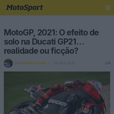
MotoGP, 2021: O efeito de
solo na Ducati GP21…
realidade ou ficção?
A
por
Ricardo Ferreira
24 Abril, 2021
A