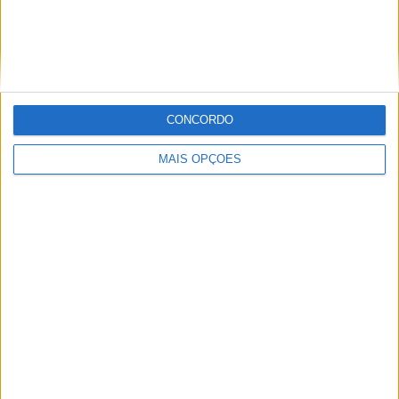
confusão. A roda da frente cria uma grande esteira, que
cria ar turbulento e de baixa pressão sob a moto e um
turbilhão de ar na traseira da moto, como um camião.
Tudo isto cria um grande arrastamento. Assim, esta
conduta de descida dispara ar sob a moto para aumentar
CONCORDO
a pressão do ar nessa área, o que reduz o arrasto
“
.
MAIS OPÇÕES