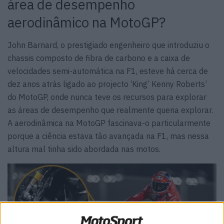
área de desempenho
aerodinâmico na MotoGP?
John Barnard, o prestigiado engenheiro que introduziu o
chassis composto de fibra de carbono e a caixa de
velocidades semi-automática na F1, esteve há cerca de
dez anos atrás ligado ao projecto ‘King’ Kenny Roberts’
do MotoGP, onde nunca teve os recursos para explorar
as áreas de desempenho que realmente queria explorar.
A aerodinâmica na MotoGP fascinava-o particularmente
porque a ciência estava tão avançada na F1, mas nessa
altura mal tinha sido abordada nas motos.