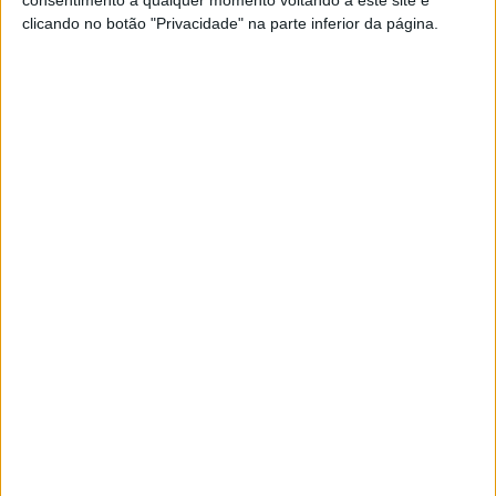
acelerador nas curvas de saída, e aumentar a
clicando no botão "Privacidade" na parte inferior da página.
estabilidade de travagem, permitindo ao piloto travar
mais tarde.
Artigos relacionados
MotoGP: Iker Lecuona ambiciona Top 10 em
Silverstone
6 AGOSTO, 2026
MotoGP: Marco Bezzecchi recebe luz verde
para correr em Silverstone
6 AGOSTO, 2026
O EFEITO DE SOLO DA DUCATI