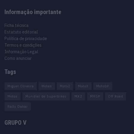
Informação importante
Ficha técnica
Estatuto editorial
Política de privacidade
Termos e condições
Informação Legal
Como anunciar
Tags
Miguel Oliveira
Motas
Moto2
Moto3
MotoGP
Motos
Mundial de Superbikes
MX2
MXGP
Off Road
Rally Dakar
GRUPO V