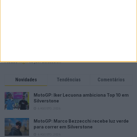
MotoGP: Marco Bezzecchi recebe luz verde para
correr em Silverstone
POR
MIGUEL FRAGOSO
6 AGOSTO, 2026
Please
login
to join discussion
Novidades
Tendências
Comentários
MotoGP: Iker Lecuona ambiciona Top 10 em
Silverstone
6 AGOSTO, 2026
MotoGP: Marco Bezzecchi recebe luz verde
para correr em Silverstone
6 AGOSTO, 2026