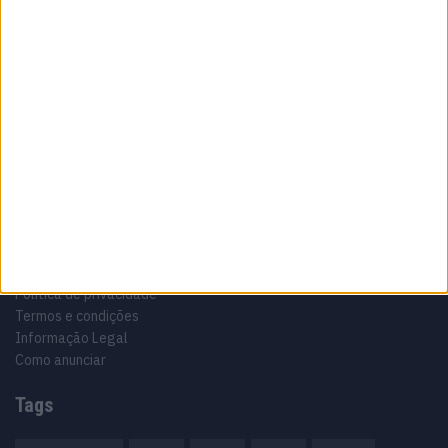
Sobre
Especialistas em Motos, MotoGP, MXGP, Enduro, SuperBikes,
Motocross, Trial
Informação importante
Ficha técnica
Estatuto editorial
Política de privacidade
Termos e condições
Informação Legal
Como anunciar
Tags