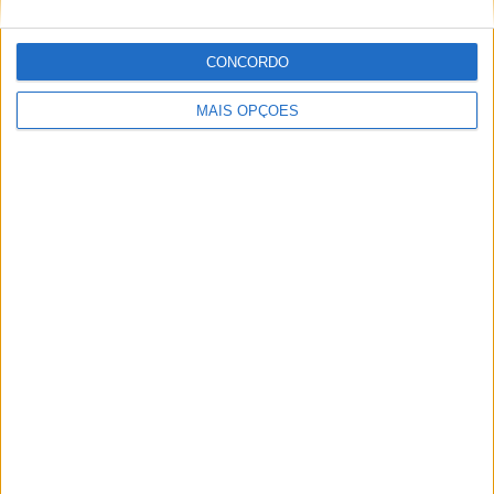
POR
MIGUEL FRAGOSO
7 AGOSTO, 2026
CONCORDO
MAIS OPÇÕES
MotoGP: Moto2, ‘Manu’ González confirma
favoritismo e lidera FP1 em Silverstone
POR
MIGUEL FRAGOSO
7 AGOSTO, 2026
Novidades
Tendências
Comentários