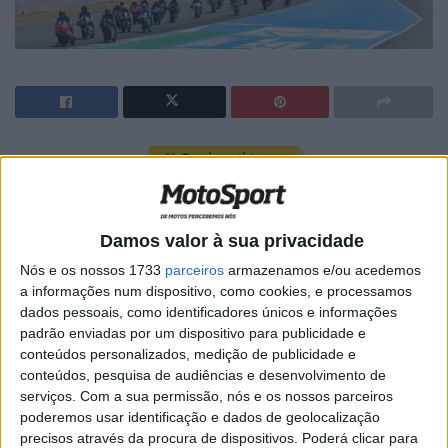
🔊 Ouvir artigo
Porque pensamos que pode ter
Damos valor à sua privacidade
interesse, e é original,
Nós e os nossos 1733
parceiros
armazenamos e/ou acedemos
regressamos com a nossa série “A
a informações num dispositivo, como cookies, e processamos
dados pessoais, como identificadores únicos e informações
Grelha à Lupa”, que prevê o
padrão enviadas por um dispositivo para publicidade e
desempenho de cada piloto antes
conteúdos personalizados, medição de publicidade e
conteúdos, pesquisa de audiências e desenvolvimento de
do GP seguinte, de vamos fazer
serviços.
Com a sua permissão, nós e os nossos parceiros
poderemos usar identificação e dados de geolocalização
um evento regular
precisos através da procura de dispositivos. Poderá clicar para