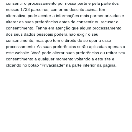
consentir o processamento por nossa parte e pela parte dos
Em pequenos artigos dedicados a cada piloto, pela
nossos 1733 parceiros, conforme descrito acima. Em
ordem inversa em que acabaram a corrida anterior, ou
alternativa, pode aceder a informações mais pormenorizadas e
alterar as suas preferências antes de consentir ou recusar o
seja a começar pelos últimos e a acabar no vencedor,
consentimento.
Tenha em atenção que algum processamento
vamos rever a forma de cada piloto na semana antes de
dos seus dados pessoais poderá não exigir o seu
cada corrida e dar uma previsão calculada de como se
consentimento, mas que tem o direito de se opor a esse
poderá sair.
processamento. As suas preferências serão aplicadas apenas a
este website. Você pode alterar suas preferências ou retirar seu
Passamos a incluir, além do prognóstico, os resultados do
consentimento a qualquer momento voltando a este site e
clicando no botão "Privacidade" na parte inferior da página.
piloto na corrida do ano anterior no mesmo circuito e na
prova imediatamente anterior.
Também vamos prover os resultados com uma variação
máxima de 4 lugares, para ter mais piada… senão
bastava dizer que ia acabar entre 1º e 22º e
acertávamos sempre!
Artigos relacionados