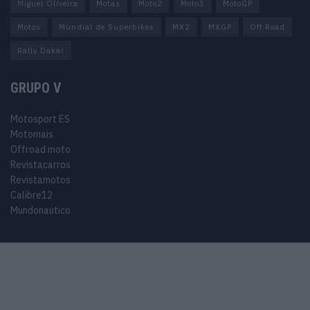
Miguel Oliveira
Motas
Moto2
Moto3
MotoGP
Motos
Mundial de Superbikes
MX2
MXGP
Off Road
Rally Dakar
GRUPO V
Motosport ES
Motomais
Offroad moto
Revistacarros
Revistamotos
Calibre12
Mundonautico
© 2024 Motosport copyright