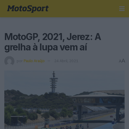
MotoGP, 2021, Jerez: A
grelha à lupa vem aí
A
por
Paulo Araújo
24 Abril, 2021
A