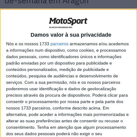
de-semana em Aragón
“Aragón é provavelmente a pior pista do calendário,
Damos valor à sua privacidade
não para a Yamaha mas para mim”
Fabio Quartararo
Nós e os nossos 1733
parceiros
armazenamos e/ou acedemos
a informações num dispositivo, como cookies, e processamos
dados pessoais, como identificadores únicos e informações
padrão enviadas por um dispositivo para publicidade e
conteúdos personalizados, medição de publicidade e
conteúdos, pesquisa de audiências e desenvolvimento de
serviços.
Com a sua permissão, nós e os nossos parceiros
poderemos usar identificação e dados de geolocalização
precisos através da procura de dispositivos. Poderá clicar para
consentir o processamento por nossa parte e pela parte dos
nossos 1733 parceiros, conforme descrito acima. Em
alternativa, pode aceder a informações mais pormenorizadas e
alterar as suas preferências antes de consentir ou recusar o
consentimento.
Tenha em atenção que algum processamento
dos seus dados pessoais poderá não exigir o seu