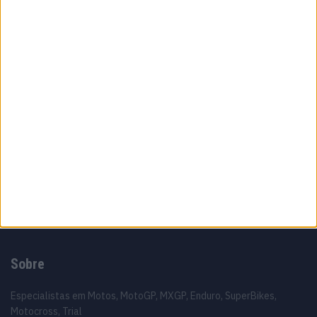
campeonato’ Di Giannantonio aponta o dedo
à Aprilia
10 AGOSTO, 2026
MotoGP: Silverstone expõe limitações
físicas de Marc Márquez
10 AGOSTO, 2026
MotoGP: MotoGP: Zarco regressa aos
treinos e revela estado da recuperação
10 AGOSTO, 2026
Sobre
Especialistas em Motos, MotoGP, MXGP, Enduro, SuperBikes,
Motocross, Trial