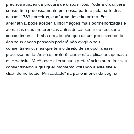
precisos através da procura de dispositivos. Poderá clicar para
consentir o processamento por nossa parte e pela parte dos
nossos 1733 parceiros, conforme descrito acima. Em
alternativa, pode aceder a informações mais pormenorizadas e
alterar as suas preferências antes de consentir ou recusar o
consentimento.
Tenha em atenção que algum processamento
dos seus dados pessoais poderá não exigir o seu
consentimento, mas que tem o direito de se opor a esse
O piloto, que já tinha anunciado a gravidez da esposa
processamento. As suas preferências serão aplicadas apenas a
Alexandra, anunciou agora o nascimento do seu primeiro
este website. Você pode alterar suas preferências ou retirar seu
consentimento a qualquer momento voltando a este site e
filho Lucas, que o próprio piloto comentou nas redes
clicando no botão "Privacidade" na parte inferior da página.
sociais com o comentário:
“Não há palavras para descrever este sentimento!”
“Bem-vindo Lucas!”
Artigos relacionados
MotoGP: Ducati domina segundo dia de