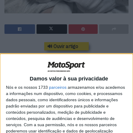
🔊 Ouvir artigo
O piloto celebrou discretamente o
nascimento do seu primeiro filho
Damos valor à sua privacidade
nas redes sociais
Nós e os nossos 1733
parceiros
armazenamos e/ou acedemos
a informações num dispositivo, como cookies, e processamos
dados pessoais, como identificadores únicos e informações
padrão enviadas por um dispositivo para publicidade e
conteúdos personalizados, medição de publicidade e
conteúdos, pesquisa de audiências e desenvolvimento de
serviços.
Com a sua permissão, nós e os nossos parceiros
poderemos usar identificação e dados de geolocalização