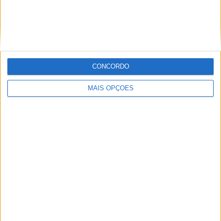
MotoGP: Ducati domina segundo dia de
testes das futuras 850cc
POR
MIGUEL FRAGOSO
7 AGOSTO, 2026
CONCORDO
MAIS OPÇÕES
MotoGP: Tensão entre KTM e Viñales? Steiner admite
‘fricção’ entre as partes