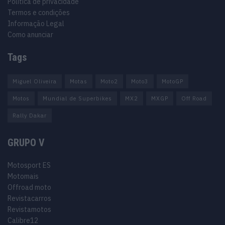
Política de privacidade
Termos e condições
Informação Legal
Como anunciar
Tags
Miguel Oliveira
Motas
Moto2
Moto3
MotoGP
Motos
Mundial de Superbikes
MX2
MXGP
Off Road
Rally Dakar
GRUPO V
Motosport ES
Motomais
Offroad moto
Revistacarros
Revistamotos
Calibre12