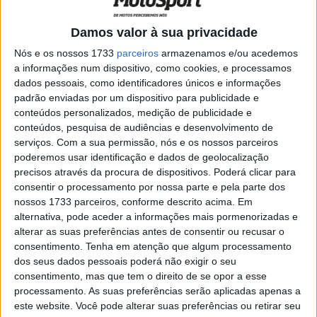
durante onze anos na Honda, mas manter-se a três
metros de distância.
Damos valor à sua privacidade
Nós e os nossos 1733
parceiros
armazenamos e/ou acedemos
Pol Espargaró andou pelo paddock sem máscara e de
a informações num dispositivo, como cookies, e processamos
bom humor, mas uma vez na boxe, todos os
dados pessoais, como identificadores únicos e informações
regulamentos de higiene e regras de distância foram
padrão enviadas por um dispositivo para publicidade e
cumpridos.
conteúdos personalizados, medição de publicidade e
conteúdos, pesquisa de audiências e desenvolvimento de
serviços.
Com a sua permissão, nós e os nossos parceiros
Artigos relacionados
poderemos usar identificação e dados de geolocalização
precisos através da procura de dispositivos. Poderá clicar para
MotoGP: Ducati domina segundo dia de
consentir o processamento por nossa parte e pela parte dos
testes das futuras 850cc
nossos 1733 parceiros, conforme descrito acima. Em
7 AGOSTO, 2026
alternativa, pode aceder a informações mais pormenorizadas e
alterar as suas preferências antes de consentir ou recusar o
MotoGP: Tensão entre KTM e Viñales?
consentimento.
Tenha em atenção que algum processamento
Steiner admite ‘fricção’ entre as partes
dos seus dados pessoais poderá não exigir o seu
7 AGOSTO, 2026
consentimento, mas que tem o direito de se opor a esse
processamento. As suas preferências serão aplicadas apenas a
este website. Você pode alterar suas preferências ou retirar seu