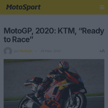
MotoGP, 2020: KTM, “Ready
to Race”
A
por
Redação
28 Maio, 2020
A