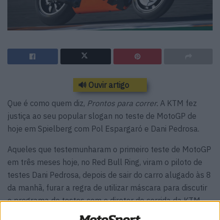
🔊 Ouvir artigo
Que é como quem diz,
Prontos para correr.
A KTM fez
justiça ao seu popular slogan no teste de MotoGP de
hoje em Spielberg com Pol Espargaró e Dani Pedrosa.
Aqueles que testemunharam o primeiro teste de MotoGP
em três meses hoje, no Red Bull Ring, viram o piloto de
testes Dani Pedrosa, depois de sair do carro alugado às 8
da manhã, furar a regra de utilizar máscara para discutir
o programa de testes com o diretor de corrida da KTM,
Mike Leitner, que foi o chefe da tripulação de Pedrosa