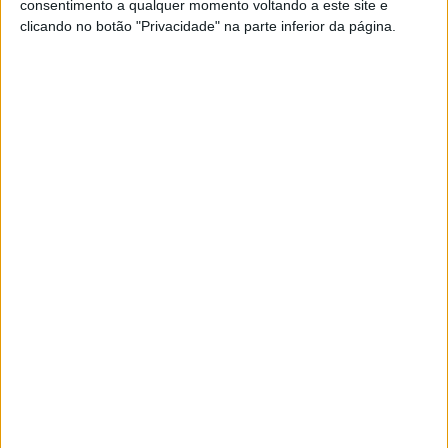
consentimento a qualquer momento voltando a este site e
clicando no botão "Privacidade" na parte inferior da página.
A Red Bull KTM é composta por membros de 17 países.
O gestor de peças sobressalentes está retido devido às
proibições de viagens e aos regulamentos de quarentena
nas Filipinas, e o estreante Brad Binder não veio à Europa
a tempo da sua nativa África do Sul e teve de falhar o
teste em Spielberg.
Em várias conferências durante a paralisação, os
membros da aliança de fabricantes MSMA concordaram
em homologar todas as motos de 2020 para 2021, e em
conceder às “equipas de concessão” para esta
temporada seis motores em vez de nove e às equipas
vencedoras (Honda, Yamaha, Suzuki, Ducati) quatro em
vez de sete motores.
Além disso, as recém-chegadas Aprilia e KTM (sem