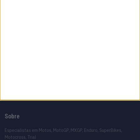
MotoGP: Jack Miller prepara adeus após 16
temporadas nos Grandes Prémios
8 AGOSTO, 2026
MotoGP: Moto2,Pole para Izan Guevara após
volta demolidora em Silverstone
8 AGOSTO, 2026
MotoGP: Johann Zarco acelera recuperação
e aponta regresso a Misano
8 AGOSTO, 2026
Sobre
Especialistas em Motos, MotoGP, MXGP, Enduro, SuperBikes,
Motocross, Trial