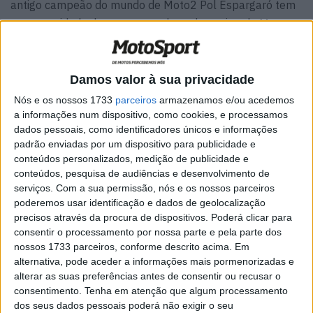
antigo campeão do mundo de Moto2 Pol Espargaró tem
a oportunidade de se tornar colega de equipa de Marc
Márquez em 2021após receber uma oferta da Honda
Repsol.
Damos valor à sua privacidade
No entanto, de acordo com o CEO da KTM, Stefan Pierer,
Nós e os nossos 1733
parceiros
armazenamos e/ou acedemos
ainda há esperança de que Pol Espargaró permaneça a
a informações num dispositivo, como cookies, e processamos
bordo da KTM, porque aparentemente, de acordo com o
dados pessoais, como identificadores únicos e informações
seu contrato, não está autorizado a assinar com
padrão enviadas por um dispositivo para publicidade e
conteúdos personalizados, medição de publicidade e
nenhuma outra equipa antes de 15 de Setembro.
conteúdos, pesquisa de audiências e desenvolvimento de
Os managers de outros fabricantes, que aparentemente
serviços.
Com a sua permissão, nós e os nossos parceiros
tinham negociado com o gerente de Pol Espargaró,
poderemos usar identificação e dados de geolocalização
Homer Bosch, também expressaram a convicção de que
precisos através da procura de dispositivos. Poderá clicar para
consentir o processamento por nossa parte e pela parte dos
Espargaró iria para a HRC nos próximos dois anos. As
nossos 1733 parceiros, conforme descrito acima. Em
suas certezas só podem ter vindo de fontes como a KTM
alternativa, pode aceder a informações mais pormenorizadas e
ou de Homer Bosch.
alterar as suas preferências antes de consentir ou recusar o
consentimento.
Tenha em atenção que algum processamento
Artigos relacionados
dos seus dados pessoais poderá não exigir o seu