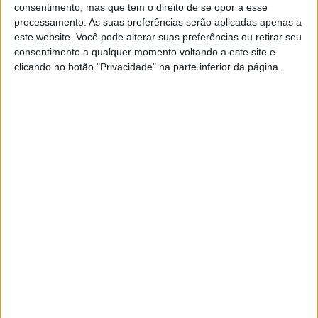
consentimento, mas que tem o direito de se opor a esse
processamento. As suas preferências serão aplicadas apenas a
MotoGP: Jorge Martín não dá hipóteses e
este website. Você pode alterar suas preferências ou retirar seu
vence Sprint marcada pelo domínio da
consentimento a qualquer momento voltando a este site e
Aprilia
clicando no botão "Privacidade" na parte inferior da página.
8 AGOSTO, 2026
MotoGP: Jack Miller prepara adeus após 16
temporadas nos Grandes Prémios
8 AGOSTO, 2026
Mike Leitner, manager da equipa KTM Red Bull Factory
Racing, confirmou que Pol Espargaró recebeu uma oferta
para se tornar colega de equipa de Marc Márquez na
garagem da Repsol Honda em 2021. O austríaco revelou
que o espanhol está neste momento a ponderar se deve
permanecer na KTM ou avançar para a HRC.