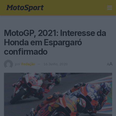
MotoGP, 2021: Interesse da
Honda em Espargaró
confirmado
A
por
Redação
16 Junho, 2020
A