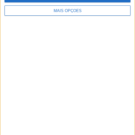
MAIS OPÇÕES
Artigos relacionados
MotoGP: Honda negou pedido de Jake Dixon
para substituir Zarco em Silverstone
POR
MIGUEL FRAGOSO
6 AGOSTO, 2026