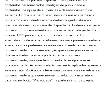
padrão enviadas por um dispositivo para publicidade e
conteúdos personalizados, medição de publicidade e
conteúdos, pesquisa de audiências e desenvolvimento de
“Os primeiros testes foram muito positivos, apesar de
serviços.
Com a sua permissão, nós e os nossos parceiros
ser uma moto nova para mim, as sensações são muito
poderemos usar identificação e dados de geolocalização
boas!”
precisos através da procura de dispositivos. Poderá clicar para
consentir o processamento por nossa parte e pela parte dos
nossos 1731 parceiros, conforme descrito acima. Em
alternativa, pode aceder a informações mais pormenorizadas e
alterar as suas preferências antes de consentir ou recusar o
consentimento.
Tenha em atenção que algum processamento
Na Avintia Esponsorama, Xavier Cardelus e o estreante
dos seus dados pessoais poderá não exigir o seu
da MotoE, André Pires, completaram o primeiro de três
consentimento, mas que tem o direito de se opor a esse
dias de testes em Jerez, à medida que os preparativos se
processamento. As suas preferências serão aplicadas apenas a
intensificam antes da estreia da temporada, no dia 2 de
este website. Você pode alterar suas preferências ou retirar seu
consentimento a qualquer momento voltando a este site e
maio.
clicando no botão "Privacidade" na parte inferior da página.
A série começou em 2019, com Matteo Ferrari a sagrar-
se o primeiro campeão mundial, antes de o antigo piloto
mundial de Superbike Jordi Torres conquistar o título no
ano passado.