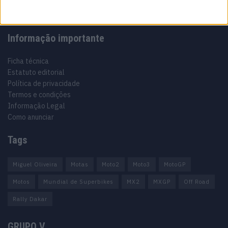
Informação importante
Ficha técnica
Estatuto editorial
Política de privacidade
Termos e condições
Informação Legal
Como anunciar
Tags
Miguel Oliveira
Motas
Moto2
Moto3
MotoGP
Motos
Mundial de Superbikes
MX2
MXGP
Off Road
Rally Dakar
GRUPO V