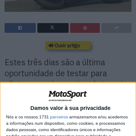
🔊 Ouvir artigo
Estes três dias são a última
oportunidade de testar para
pilotos e equipas antes da terceira
campanha do Mundial de MotoE,
que este ano conta com um
Damos valor à sua privacidade
português
Nós e os nossos 1731
parceiros
armazenamos e/ou acedemos
a informações num dispositivo, como cookies, e processamos
dados pessoais, como identificadores únicos e informações