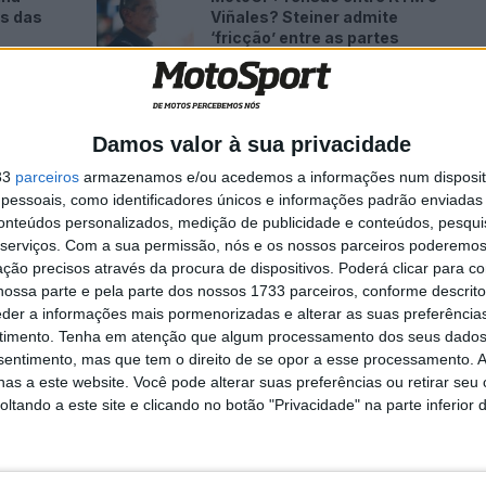
es das
Viñales? Steiner admite
‘fricção’ entre as partes
7 AGOSTO, 2026
Damos valor à sua privacidade
33
parceiros
armazenamos e/ou acedemos a informações num dispositi
essoais, como identificadores únicos e informações padrão enviadas 
conteúdos personalizados, medição de publicidade e conteúdos, pesqui
serviços.
Com a sua permissão, nós e os nossos parceiros poderemos 
ção precisos através da procura de dispositivos. Poderá clicar para co
ossa parte e pela parte dos nossos 1733 parceiros, conforme descrit
eder a informações mais pormenorizadas e alterar as suas preferência
timento.
Tenha em atenção que algum processamento dos seus dados
nsentimento, mas que tem o direito de se opor a esse processamento. A
as a este website. Você pode alterar suas preferências ou retirar seu
tando a este site e clicando no botão "Privacidade" na parte inferior 