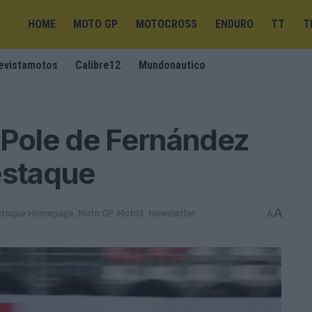
HOME
MOTO GP
MOTOCROSS
ENDURO
TT
T
evistamotos
Calibre12
Mundonautico
 Pole de Fernández
staque
A
staque Homepage
,
Moto GP
,
Moto3
,
Newsletter
A