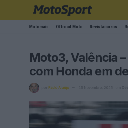
Motomais
Offroad Moto
Revistacarros
R
Moto3, Valência –
com Honda em de
por
Paulo Araújo
15 Novembro, 2025
em
De