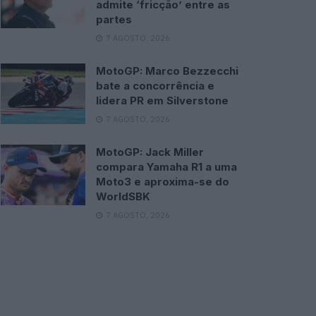
admite ‘fricção’ entre as
partes
7 AGOSTO, 2026
MotoGP: Marco Bezzecchi
bate a concorrência e
lidera PR em Silverstone
7 AGOSTO, 2026
MotoGP: Jack Miller
compara Yamaha R1 a uma
Moto3 e aproxima-se do
WorldSBK
7 AGOSTO, 2026