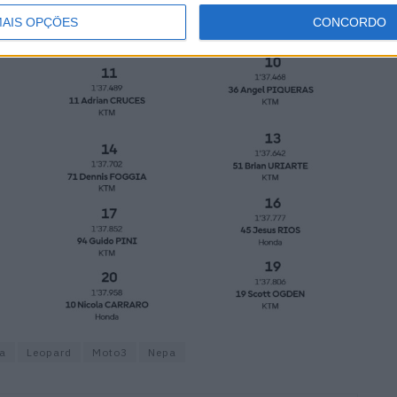
AIS OPÇÕES
CONCORDO
a
Leopard
Moto3
Nepa