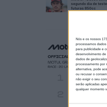
segundo dia de test
futuras 850cc
7 AGOSTO, 2026
Nós e os nossos 17
processamos dados p
para publicidade e 
desenvolvimento de 
dados de geolocaliza
processamento por n
alternativa, pode ac
ou recusar o consen
não exigir o seu co
serão aplicadas apen
qualquer momento vol