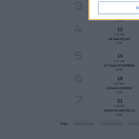
M
Tags:
Alemansa
Fernàndez
Hond