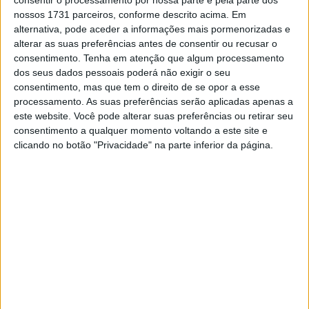
consentir o processamento por nossa parte e pela parte dos
volta com um tempo muito alto de 2:14.891 minutos,
nossos 1731 parceiros, conforme descrito acima. Em
batendo o seu companheiro de equipa Bo Bendsneyder
alternativa, pode aceder a informações mais pormenorizadas e
por 1:07 segundos. Xavier Artigas (Forward Team) foi o
alterar as suas preferências antes de consentir ou recusar o
consentimento.
Tenha em atenção que algum processamento
terceiro mais rápido, a 1.9 segundos do melhor tempo,
dos seus dados pessoais poderá não exigir o seu
com o seu companheiro Alex Escrig a averbar o quarto
consentimento, mas que tem o direito de se opor a esse
tempo, a 4,2 segundos do melhor tempo de Masia.
processamento. As suas preferências serão aplicadas apenas a
este website. Você pode alterar suas preferências ou retirar seu
O T2 de Moto2 que antecede as duas sessões de
consentimento a qualquer momento voltando a este site e
qualificação está agendado para as 10h15 de amanhã.
clicando no botão "Privacidade" na parte inferior da página.
Artigos relacionados
MotoGP: Bagnaia acredita numa segunda
metade da época mais equilibrada
5 AGOSTO, 2026
MotoGP: Bulega intensifica
desenvolvimento da Ducati 850 e já soma
dez dias de testes