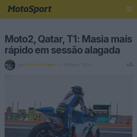
Moto2, Qatar, T1: Masia mais
rápido em sessão alagada
A
por
Ricardo Ferreira
8 Março, 2024
A