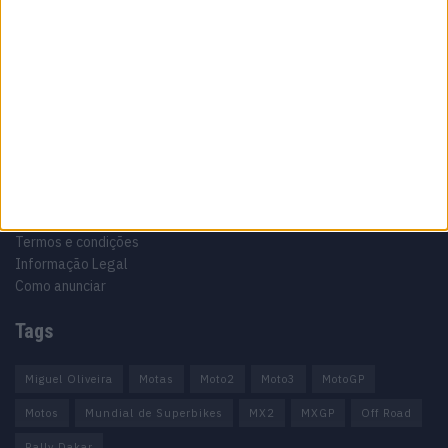
Motocross, Trial
Informação importante
Ficha técnica
Estatuto editorial
Política de privacidade
Termos e condições
Informação Legal
Como anunciar
Tags
Miguel Oliveira
Motas
Moto2
Moto3
MotoGP
Motos
Mundial de Superbikes
MX2
MXGP
Off Road
Rally Dakar