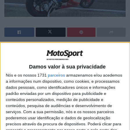
🔊 Ouvir artigo
Em condições muito difíceis e com pouco conhecimento
Damos valor à sua privacidade
dos novos pneus Pirelli no molhado, apenas duas equipas
e 4 pilotos sairam para a pista esta tarde, afim de
Nós e os nossos 1731
parceiros
armazenamos e/ou acedemos
a informações num dispositivo, como cookies, e processamos
disputar a primeira sessão a contar para definir quem
dados pessoais, como identificadores únicos e informações
passa ao Q2. Aron Canet (Fantic Racing) fez apenas uma
padrão enviadas por um dispositivo para publicidade e
volta e regressou à box para não mais sair.
conteúdos personalizados, medição de publicidade e
conteúdos, pesquisa de audiências e desenvolvimento de
Jaume Masia (Petramina Mandalika GAS UP Team) foi o
serviços.
Com a sua permissão, nós e os nossos parceiros
piloto mais rápido do T1 de Moto2 do Grande Prémio do
poderemos usar identificação e dados de geolocalização
precisos através da procura de dispositivos. Poderá clicar para
Qatar. O campeão do mundo de Moto3 fez a sua melhor