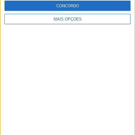
CONCORDO
MAIS OPÇÕES
MotoGP: Bulega intensifica desenvolvimento da
Ducati 850 e já soma dez dias de testes
POR
MIGUEL FRAGOSO
5 AGOSTO, 2026
Please
login
to join discussion
Novidades
Tendências
Comentários
MotoGP: Bagnaia acredita numa segunda
metade da época mais equilibrada
5 AGOSTO, 2026