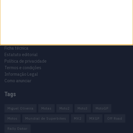
Motocross, Trial
Informação importante
Ficha técnica
Estatuto editorial
Política de privacidade
Termos e condições
Informação Legal
Como anunciar
Tags
Miguel Oliveira
Motas
Moto2
Moto3
MotoGP
Motos
Mundial de Superbikes
MX2
MXGP
Off Road
Rally Dakar