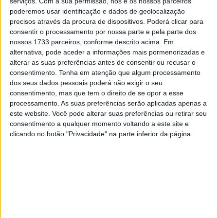
serviços.
Com a sua permissão, nós e os nossos parceiros
poderemos usar identificação e dados de geolocalização
quando a sua KTM é, de facto, uma Kalex, e parece que
precisos através da procura de dispositivos. Poderá clicar para
foi isso que aconteceu:
consentir o processamento por nossa parte e pela parte dos
nossos 1733 parceiros, conforme descrito acima. Em
O ex-campeão de Moto3 averbou um 1:58.655 que
alternativa, pode aceder a informações mais pormenorizadas e
deixou Gardner a 0,330 e todos os outros a mais de 4
alterar as suas preferências antes de consentir ou recusar o
décimas de segundo.
consentimento.
Tenha em atenção que algum processamento
dos seus dados pessoais poderá não exigir o seu
Artigos relacionados
consentimento, mas que tem o direito de se opor a esse
processamento. As suas preferências serão aplicadas apenas a
este website. Você pode alterar suas preferências ou retirar seu
MotoGP: Jorge Martín reforça candidatura
consentimento a qualquer momento voltando a este site e
ao título com mais um resultado sólido em
clicando no botão "Privacidade" na parte inferior da página.
Silverstone
10 AGOSTO, 2026
MotoGP: Quartararo cai para 16.º após
penalização de 16 segundos
10 AGOSTO, 2026