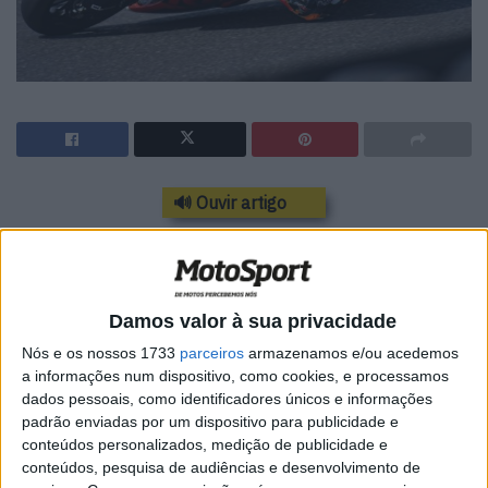
🔊 Ouvir artigo
Acabados os testes oficias da MotoGP no Qatar, tem sido
a vez das Moto2 chegarem ao traçado onde daqui a uma
semana vai começar o Mundial de 2020.
Damos valor à sua privacidade
Os treinos da classe intermédia acabaram com a
Nós e os nossos 1733
parceiros
armazenamos e/ou acedemos
surpresa de Jorge Martin à frente, seguido de Remy
a informações num dispositivo, como cookies, e processamos
dados pessoais, como identificadores únicos e informações
Gardner. Já tínhamos especulado que o espanhol, depois
padrão enviadas por um dispositivo para publicidade e
de um ano frustrante perante as dificuldades
conteúdos personalizados, medição de publicidade e
evidenciadas pelo chassis KTM em Moto2, se poderia dar
conteúdos, pesquisa de audiências e desenvolvimento de
melhor este ano, na sequência do abandono da marca,