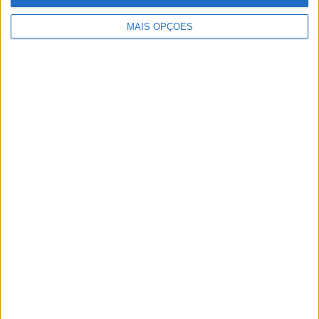
MAIS OPÇÕES
Artigos relacionados
MotoGP: Ducati domina segundo dia de
testes das futuras 850cc
POR
MIGUEL FRAGOSO
7 AGOSTO, 2026