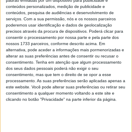
padrão enviadas por um dispositivo para publicidade e
pole de Raul Fernández, em dupla com o seu colega da
conteúdos personalizados, medição de publicidade e
KTM Red Bull Remy Gardner logo a seguir.
conteúdos, pesquisa de audiências e desenvolvimento de
serviços.
Com a sua permissão, nós e os nossos parceiros
poderemos usar identificação e dados de geolocalização
precisos através da procura de dispositivos. Poderá clicar para
consentir o processamento por nossa parte e pela parte dos
nossos 1733 parceiros, conforme descrito acima. Em
alternativa, pode aceder a informações mais pormenorizadas e
alterar as suas preferências antes de consentir ou recusar o
consentimento.
Tenha em atenção que algum processamento
dos seus dados pessoais poderá não exigir o seu
consentimento, mas que tem o direito de se opor a esse
processamento. As suas preferências serão aplicadas apenas a
este website. Você pode alterar suas preferências ou retirar seu
Já maior surpresa foi a terceira posição de Fábio
consentimento a qualquer momento voltando a este site e
clicando no botão "Privacidade" na parte inferior da página.
DiGiannantonio, de regresso à sua forma de outrora no
Texas, na Kalex da Federal Oil Gresini.
Com Marco Bezzecchi em quarto, pelo menos um
americano defendeu as cores da casa, mas ele foi