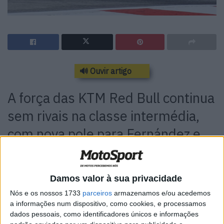
🔊 Ouvir artigo
A força das KTM Red Bull continua
sem rivais na classe intermédia,
com nova pole para Fernández e
Gardner a 3 décimas
Após uma primeira sessão de qualificação que foi
Damos valor à sua privacidade
liderada por Marcos Ramirez e Celestino Vietti, com
Nós e os nossos 1733
parceiros
armazenamos e/ou acedemos
Arbolino e Chantra a passar também à Q2, pode-se dizer
a informações num dispositivo, como cookies, e processamos
que o resultado esperado foi atingido, com a renovada
dados pessoais, como identificadores únicos e informações