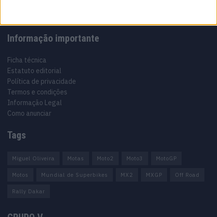
Informação importante
Ficha técnica
Estatuto editorial
Política de privacidade
Termos e condições
Informação Legal
Como anunciar
Tags
Miguel Oliveira
Motas
Moto2
Moto3
MotoGP
Motos
Mundial de Superbikes
MX2
MXGP
Off Road
Rally Dakar