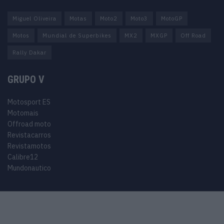
Miguel Oliveira
Motas
Moto2
Moto3
MotoGP
Motos
Mundial de Superbikes
MX2
MXGP
Off Road
Rally Dakar
GRUPO V
Motosport ES
Motomais
Offroad moto
Revistacarros
Revistamotos
Calibre12
Mundonautico
© 2024 Motosport copyright