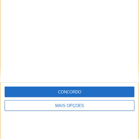
Tags:
feranndez
KTM
Lowes
Moto2
Ogura
Raul
CONCORDO
MAIS OPÇÕES
Paulo Araújo