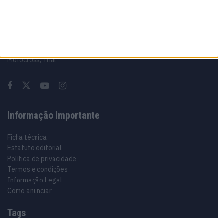
Sobre
Especialistas em Motos, MotoGP, MXGP, Enduro, SuperBikes,
Motocross, Trial
Informação importante
Ficha técnica
Estatuto editorial
Política de privacidade
Termos e condições
Informação Legal
Como anunciar
Tags