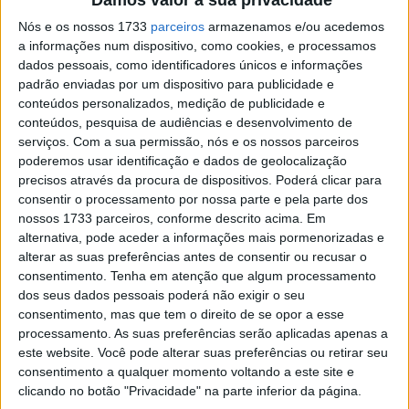
Fernández, com Augusto e Lowes
Nós e os nossos 1733
parceiros
armazenamos e/ou acedemos
a seguir
a informações num dispositivo, como cookies, e processamos
dados pessoais, como identificadores únicos e informações
padrão enviadas por um dispositivo para publicidade e
conteúdos personalizados, medição de publicidade e
conteúdos, pesquisa de audiências e desenvolvimento de
serviços.
Com a sua permissão, nós e os nossos parceiros
poderemos usar identificação e dados de geolocalização
precisos através da procura de dispositivos. Poderá clicar para
consentir o processamento por nossa parte e pela parte dos
nossos 1733 parceiros, conforme descrito acima. Em
alternativa, pode aceder a informações mais pormenorizadas e
alterar as suas preferências antes de consentir ou recusar o
consentimento.
Tenha em atenção que algum processamento
Lowes liderou logo no início das 25 voltas de Moto2, ao
dos seus dados pessoais poderá não exigir o seu
mesmo tempo que, logo na curva um Gardner foi
consentimento, mas que tem o direito de se opor a esse
apertado e perdeu posições e Beaubier apertou Manzi e
processamento. As suas preferências serão aplicadas apenas a
este website. Você pode alterar suas preferências ou retirar seu
este caiu e varreu cinco ou seis pilotos da traseira do
consentimento a qualquer momento voltando a este site e
pelotão que tiveram que sair de pista numa grande
clicando no botão "Privacidade" na parte inferior da página.
confusão.