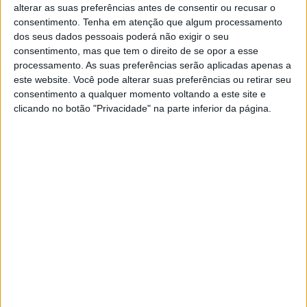
alterar as suas preferências antes de consentir ou recusar o
consentimento.
Tenha em atenção que algum processamento
dos seus dados pessoais poderá não exigir o seu
consentimento, mas que tem o direito de se opor a esse
🔊 Ouvir artigo
processamento. As suas preferências serão aplicadas apenas a
este website. Você pode alterar suas preferências ou retirar seu
Aqui está, a nova Ducati GP16 para temporada 2016 do
consentimento a qualquer momento voltando a este site e
MotoGP. A nova mota da marca italiana foi revelada
clicando no botão "Privacidade" na parte inferior da página.
através do Twitter de Michele Pirro que se encontra na
Malásia, ainda sem a decoração final, mas já com alguns
patrocinadores e com o número 51 o número de Pirro.
A nova moto vai ser vista já nos testes de pré-temporada
que vão ter lugar em Sepang, de 1 a 3 fevereiro, sendo
que a Ducati espera que já este fim de semana Casey
Stoner, esteja presente para rodar com a moto de 2015.
Tags:
Ducati GP16
Michele Pirro
MotoGP