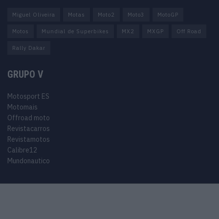
Miguel Oliveira
Motas
Moto2
Moto3
MotoGP
Motos
Mundial de Superbikes
MX2
MXGP
Off Road
Rally Dakar
GRUPO V
Motosport ES
Motomais
Offroad moto
Revistacarros
Revistamotos
Calibre12
Mundonautico
© 2024 Motosport copyright