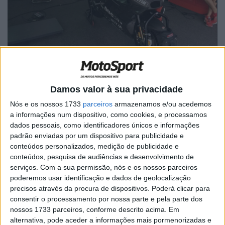
Damos valor à sua privacidade
Nós e os nossos 1733
parceiros
armazenamos e/ou acedemos
Artigos relacionados
a informações num dispositivo, como cookies, e processamos
dados pessoais, como identificadores únicos e informações
padrão enviadas por um dispositivo para publicidade e
MotoGP: Jorge Martín faz história em
conteúdos personalizados, medição de publicidade e
Silverstone com pole e recorde absoluto
conteúdos, pesquisa de audiências e desenvolvimento de
8 AGOSTO, 2026
serviços.
Com a sua permissão, nós e os nossos parceiros
poderemos usar identificação e dados de geolocalização
MotoGP: Morbidelli e Lecuona conquistam
precisos através da procura de dispositivos. Poderá clicar para
as últimas vagas na Q2 em Silverstone
consentir o processamento por nossa parte e pela parte dos
8 AGOSTO, 2026
nossos 1733 parceiros, conforme descrito acima. Em
alternativa, pode aceder a informações mais pormenorizadas e