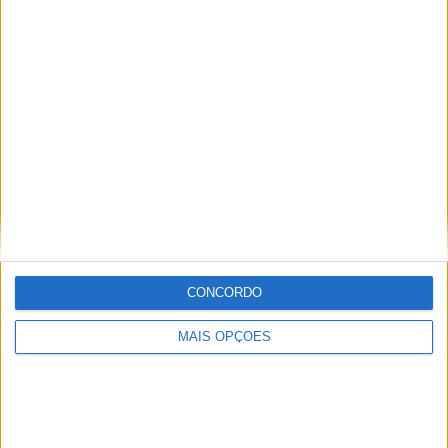
MotoGP: Morbidelli e Lecuona conquistam as últimas
vagas na Q2 em Silverstone
CONCORDO
POR
MIGUEL FRAGOSO
8 AGOSTO, 2026
MAIS OPÇÕES
Please
login
to join discussion
Novidades
Tendências
Comentários