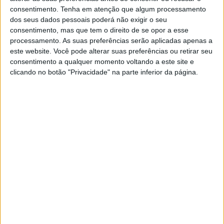
consentimento.
Tenha em atenção que algum processamento
CN Flat Track: Primeira prova no dia 17 de
dos seus dados pessoais poderá não exigir o seu
Maio em Chaves
consentimento, mas que tem o direito de se opor a esse
14 MAIO, 2025
processamento. As suas preferências serão aplicadas apenas a
este website. Você pode alterar suas preferências ou retirar seu
Dota 2 fans are getting more True Sight
consentimento a qualquer momento voltando a este site e
than they asked for
clicando no botão "Privacidade" na parte inferior da página.
15 NOVEMBRO, 2024
Perfect WordPress theme for news and
blog
But nothing the copy said could convince her and so it
didn’t take long until a few insidious Copy Writers
ambushed her, made her drunk with Longe and Parole
and dragged her into their agency, where they abused her