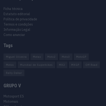
Ficha técnica
Estatuto editorial
Política de privacidade
Termos e condições
Informação Legal
Como anunciar
Tags
Miguel Oliveira
Motas
Moto2
Moto3
MotoGP
Motos
Mundial de Superbikes
MX2
MXGP
Off Road
Rally Dakar
GRUPO V
Motosport ES
Motomais