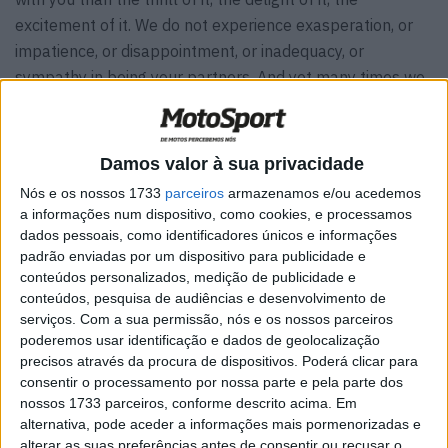
excitement of it. We do not experience exasperation, or
impatience, or disappointment, or inadequacy, or
sympathy in being your partners. And yet many times we
see that you presume or half-expect that we do. And so
we begin here by saying to you that the only experience
we have as your partners is that of thrill or excitement or
Damos valor à sua privacidade
joy.
Nós e os nossos 1733
parceiros
armazenamos e/ou acedemos
a informações num dispositivo, como cookies, e processamos
A wonderful serenity has taken possession of my entire
dados pessoais, como identificadores únicos e informações
soul, like these sweet mornings of spring which I enjoy
padrão enviadas por um dispositivo para publicidade e
with my whole heart. I am alone, and feel the charm of
conteúdos personalizados, medição de publicidade e
conteúdos, pesquisa de audiências e desenvolvimento de
existence in this spot, which was created for the bliss of
serviços.
Com a sua permissão, nós e os nossos parceiros
souls like mine. I am so happy, my dear friend, so
poderemos usar identificação e dados de geolocalização
absorbed in the exquisite sense of mere tranquil
precisos através da procura de dispositivos. Poderá clicar para
existence, that I neglect my talents.
consentir o processamento por nossa parte e pela parte dos
nossos 1733 parceiros, conforme descrito acima. Em
alternativa, pode aceder a informações mais pormenorizadas e
Artigos relacionados
alterar as suas preferências antes de consentir ou recusar o