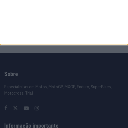
futuro ‘Há várias opções em cima da mesa’
6 AGOSTO, 2026
MotoGP: Luca Marini ‘Talvez tudo fique
resolvido este fim de semana’
6 AGOSTO, 2026
Sobre
Especialistas em Motos, MotoGP, MXGP, Enduro, SuperBikes,
Motocross, Trial
Informação importante