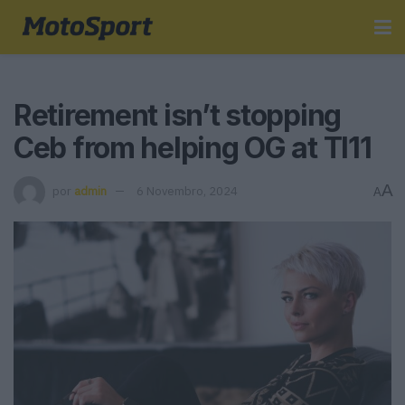
Retirement isn’t stopping
Ceb from helping OG at TI11
A
por
admin
6 Novembro, 2024
A