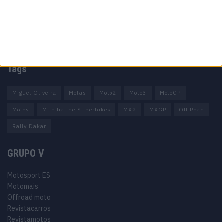
Estatuto editorial
Política de privacidade
Termos e condições
Informação Legal
Como anunciar
Tags
Miguel Oliveira
Motas
Moto2
Moto3
MotoGP
Motos
Mundial de Superbikes
MX2
MXGP
Off Road
Rally Dakar
GRUPO V
Motosport ES
Motomais
Offroad moto
Revistacarros
Revistamotos