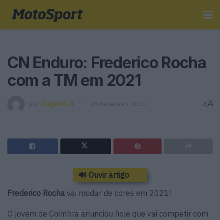
CN Enduro: Frederico Rocha
com a TM em 2021
A
por
Jorge Ró Jr
26 Fevereiro, 2021
A
🔊 Ouvir artigo
Frederico Rocha
vai mudar de cores em 2021!
O jovem de Coimbra anunciou hoje que vai competir com