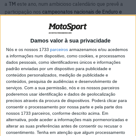
a
TM
este ano, num ambicioso calendário que prevê a
participação nos
campeonatos nacionais de Enduro e
Enduro Sprint
com a EN250FI 4T.
A nível internacional, Rocha apresentar-se-á no
campeonato do mundo de Enduro
na classe
Youth
aos
Damos valor à sua privacidade
comandos da
TM EN125 2T
.
Nós e os nossos 1733
parceiros
armazenamos e/ou acedemos
a informações num dispositivo, como cookies, e processamos
Artigos relacionados
dados pessoais, como identificadores únicos e informações
padrão enviadas por um dispositivo para publicidade e
conteúdos personalizados, medição de publicidade e
MotoGP: Jorge Martín não dá hipóteses e
conteúdos, pesquisa de audiências e desenvolvimento de
vence Sprint marcada pelo domínio da
serviços.
Com a sua permissão, nós e os nossos parceiros
Aprilia
poderemos usar identificação e dados de geolocalização
8 AGOSTO, 2026
precisos através da procura de dispositivos. Poderá clicar para
consentir o processamento por nossa parte e pela parte dos
MotoGP: Jack Miller prepara adeus após 16
temporadas nos Grandes Prémios
nossos 1733 parceiros, conforme descrito acima. Em
alternativa, pode aceder a informações mais pormenorizadas e
8 AGOSTO, 2026
alterar as suas preferências antes de consentir ou recusar o
consentimento.
Tenha em atenção que algum processamento