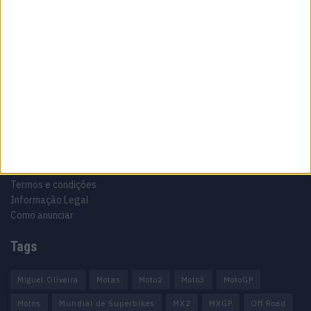
Especialistas em Motos, MotoGP, MXGP, Enduro, SuperBikes,
Motocross, Trial
Informação importante
Ficha técnica
Estatuto editorial
Política de privacidade
Termos e condições
Informação Legal
Como anunciar
Tags
Miguel Oliveira
Motas
Moto2
Moto3
MotoGP
Motos
Mundial de Superbikes
MX2
MXGP
Off Road