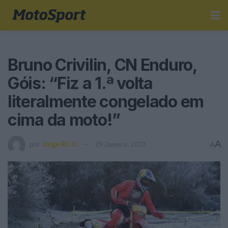
Bruno Crivilin, CN Enduro,
Góis: “Fiz a 1.ª volta
literalmente congelado em
cima da moto!”
A
por
Jorge Ró Jr.
29 Janeiro, 2023
A