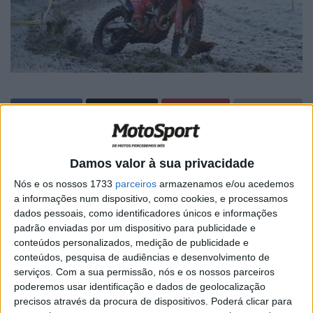
🔊 Ouvir artigo
Damos valor à sua privacidade
Bruno Crivilin
foi o piloto que mais pressionou
Morgan
Nós e os nossos 1733
parceiros
armazenamos e/ou acedemos
Lesiardo
na sua estreia no
campeonato nacional de
a informações num dispositivo, como cookies, e processamos
Enduro
este domingo em
Góis
.
dados pessoais, como identificadores únicos e informações
padrão enviadas por um dispositivo para publicidade e
O piloto da Honda – que disputa a totalidade do mundial
conteúdos personalizados, medição de publicidade e
conteúdos, pesquisa de audiências e desenvolvimento de
de EnduroGP – terminou o dia na
2.ª posição da
serviços.
Com a sua permissão, nós e os nossos parceiros
classificação geral
e
triunfou
entre os pilotos da
poderemos usar identificação e dados de geolocalização
categoria
Elite 1
.
precisos através da procura de dispositivos. Poderá clicar para