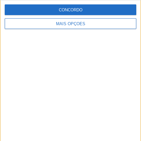
CONCORDO
MAIS OPÇÕES
MotoGP: Morbidelli e Lecuona conquistam as últimas
vagas na Q2 em Silverstone
POR
MIGUEL FRAGOSO
8 AGOSTO, 2026
Please
login
to join discussion
Novidades
Tendências
Comentários
MotoGP: Jorge Martín faz história em
Silverstone com pole e recorde absoluto