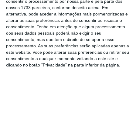
consentir o processamento por nossa parte e pela parte dos
“
Fiz a primeira volta literalmente congelado em cima da
nossos 1733 parceiros, conforme descrito acima. Em
moto! Diverti-me bem, mas ainda tenho que me
alternativa, pode aceder a informações mais pormenorizadas e
alterar as suas preferências antes de consentir ou recusar o
acostumar a este frio, além de precisar de melhorar
consentimento.
Tenha em atenção que algum processamento
algumas coisas para ser mais competitivo na próxima.
dos seus dados pessoais poderá não exigir o seu
Muito obrigado Honda Lousãmotos pelo incrível fim de
consentimento, mas que tem o direito de se opor a esse
semana de trabalho, cabeça erguida e vamos p’ra
processamento. As suas preferências serão aplicadas apenas a
este website. Você pode alterar suas preferências ou retirar seu
cima!!!
” disse o brasileiro no final da prova organizada
consentimento a qualquer momento voltando a este site e
pelo Góis Moto Clube.
clicando no botão "Privacidade" na parte inferior da página.
Artigos relacionados
MotoGP: Jorge Martín faz história em
Silverstone com pole e recorde absoluto
8 AGOSTO, 2026
MotoGP: Morbidelli e Lecuona conquistam
as últimas vagas na Q2 em Silverstone
8 AGOSTO, 2026