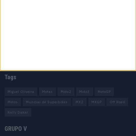
Informação importante
Ficha técnica
Estatuto editorial
Política de privacidade
Termos e condições
Informação Legal
Como anunciar
Tags
Miguel Oliveira
Motas
Moto2
Moto3
MotoGP
Motos
Mundial de Superbikes
MX2
MXGP
Off Road
Rally Dakar
GRUPO V