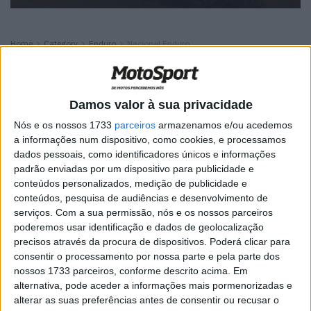
Home
Category
Enduro
Nacional Enduro
Nacional Enduro
Damos valor à sua privacidade
CN Hard Enduro: Final da temporada em
Marco de Canavenses
Nós e os nossos 1733
parceiros
armazenamos e/ou acedemos
a informações num dispositivo, como cookies, e processamos
POR
MIGUEL FRAGOSO
27 NOVEMBRO, 2025
0
dados pessoais, como identificadores únicos e informações
CN Enduro Sprint: Viana do Castelo
padrão enviadas por um dispositivo para publicidade e
recebeu e conheceu os primeiros ‘Minis’
conteúdos personalizados, medição de publicidade e
campeões
conteúdos, pesquisa de audiências e desenvolvimento de
serviços.
Com a sua permissão, nós e os nossos parceiros
POR
MIGUEL FRAGOSO
25 NOVEMBRO, 2025
0
poderemos usar identificação e dados de geolocalização
CN Hard Enduro: Luta pelo título está ao
precisos através da procura de dispositivos. Poderá clicar para
rubro na classe Pro
consentir o processamento por nossa parte e pela parte dos
nossos 1733 parceiros, conforme descrito acima. Em
POR
MIGUEL FRAGOSO
13 NOVEMBRO, 2025
0
alternativa, pode aceder a informações mais pormenorizadas e
CN Enduro Sprint: Ruben Ferreira
alterar as suas preferências antes de consentir ou recusar o