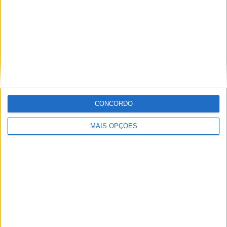
POR
MIGUEL FRAGOSO
16 JUNHO, 2025
0
CN Enduro: Joana Gonçalves regressou
em Alcobaça depois de lesão sofrida no
Mundial
POR
MIGUEL FRAGOSO
13 MAIO, 2025
0
1
2
3
…
35
CONCORDO
MAIS OPÇÕES
Tendências
Comentários
Novidades
MotoGP- Reviravolta com Oliveira na Honda
8 SETEMBRO, 2025
MotoGP: Reviravolta? Miguel Oliveira pode
ter vaga em 2026
28 AGOSTO, 2025