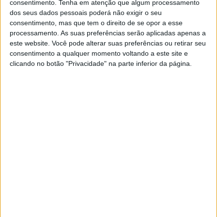
conquista terceira vitória em Penacova
consentimento.
Tenha em atenção que algum processamento
dos seus dados pessoais poderá não exigir o seu
POR
MIGUEL FRAGOSO
7 NOVEMBRO, 2025
0
consentimento, mas que tem o direito de se opor a esse
processamento. As suas preferências serão aplicadas apenas a
CN Enduro Sprint: 3ª prova do
este website. Você pode alterar suas preferências ou retirar seu
campeonato no circuito TT da Atalhada
consentimento a qualquer momento voltando a este site e
POR
MIGUEL FRAGOSO
30 OUTUBRO, 2025
0
clicando no botão "Privacidade" na parte inferior da página.
CN Hard Enduro: Grande duelo entre
Diogo Vieira e Diego Rodrigues
POR
MIGUEL FRAGOSO
21 OUTUBRO, 2025
0
CN Hard Enduro: Está de regresso a 4ª
ronda em Valongo
POR
MIGUEL FRAGOSO
16 OUTUBRO, 2025
0
CN Enduro Sprint: Ruben Ferreira repete
triunfo na classe Elite
POR
MIGUEL FRAGOSO
7 OUTUBRO, 2025
0
Enduro Sprint – Mário Patrão vence em
moto 100% elétrica na jornada inaugural