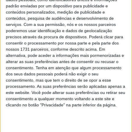
aparição apenas durante a primeira volta ao percurso, o
padrão enviadas por um dispositivo para publicidade e
terreno secou rapidamente proporcionando as condições
conteúdos personalizados, medição de publicidade e
ideais para a progressão dos 154 pilotos que marcaram
conteúdos, pesquisa de audiências e desenvolvimento de
serviços.
Com a sua permissão, nós e os nossos parceiros
presença neste início de campeonato.
poderemos usar identificação e dados de geolocalização
precisos através da procura de dispositivos. Poderá clicar para
Tratou-se de um bom começo de campeonato, com uma
consentir o processamento por nossa parte e pela parte dos
prova bem organizada e sem incidentes, contando com
nossos 1731 parceiros, conforme descrito acima. Em
duas especiais bastante técnicas e exigentes, que viram
alternativa, pode aceder a informações mais pormenorizadas e
Ruben Ferreira (Beta) triunfar na classe Elite, ele que
alterar as suas preferências antes de consentir ou recusar o
consentimento.
Tenha em atenção que algum processamento
bateu o seu companheiro de formação, Diogo Ventura
dos seus dados pessoais poderá não exigir o seu
(Beta), por 22s, com Bruno Charrua (GasGas) no lugar
consentimento, mas que tem o direito de se opor a esse
mais baixo do pódio, numa prova em que um dos
processamento. As suas preferências serão aplicadas apenas a
habituais frequentadores dos lugares da frente, o
este website. Você pode alterar suas preferências ou retirar seu
consentimento a qualquer momento voltando a este site e
Campeão em título Luís Oliveira, não esteve presente.
clicando no botão "Privacidade" na parte inferior da página.
Artigos relacionados
MotoGP: Iker Lecuona ambiciona Top 10 em