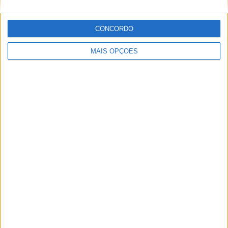
sobre todas as novidades do mundo motorizado. Nasci
no mundo das “duas rodas” por culpa da família que
CONCORDO
sempre esteve associada a este meio. Conseguir
trabalhar nesta área e falar sobre o mundo das motos é
MAIS OPÇÕES
um privilégio enorme.
Artigos relacionados
MotoGP: Iker Lecuona ambiciona Top 10 em
Silverstone
POR
MIGUEL FRAGOSO
6 AGOSTO, 2026