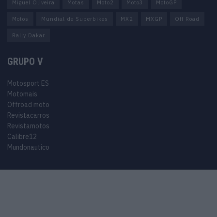
Miguel Oliveira
Motas
Moto2
Moto3
MotoGP
Motos
Mundial de Superbikes
MX2
MXGP
Off Road
Rally Dakar
GRUPO V
Motosport ES
Motomais
Offroad moto
Revistacarros
Revistamotos
Calibre12
Mundonautico
© 2024 Motosport copyright