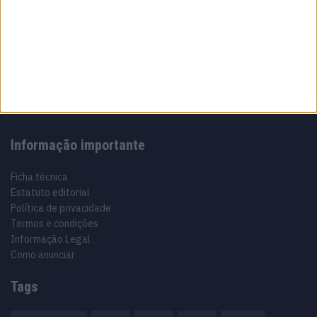
Sobre
Especialistas em Motos, MotoGP, MXGP, Enduro, SuperBikes,
Motocross, Trial
Informação importante
Ficha técnica
Estatuto editorial
Política de privacidade
Termos e condições
Informação Legal
Como anunciar
Tags