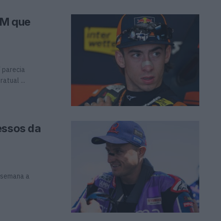
TM que
 parecia
atual ...
essos da
e semana a