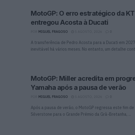
MotoGP: O erro estratégico da K
entregou Acosta à Ducati
POR
MIGUEL FRAGOSO
5 AGOSTO, 2026
0
A transferência de Pedro Acosta para a Ducati em 2027
inevitável há vários meses. No entanto, um detalhe contr
MotoGP: Miller acredita em progr
Yamaha após a pausa de verão
POR
MIGUEL FRAGOSO
5 AGOSTO, 2026
0
Após a pausa de verão, o MotoGP regressa este fim d
Silverstone para o Grande Prémio da Grã-Bretanha, ...