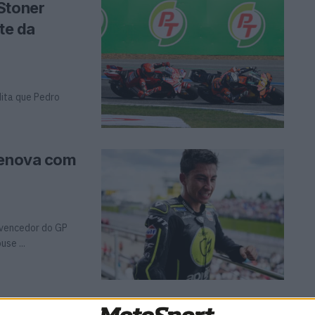
Stoner
te da
ita que Pedro
 renova com
O vencedor do GP
se ...
Maverick