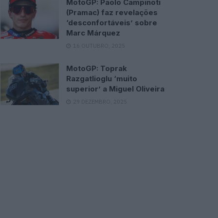
MotoGP: Paolo Campinoti
(Pramac) faz revelações
‘desconfortáveis’ sobre
Marc Márquez
16 OUTUBRO, 2025
MotoGP: Toprak
Razgatlioglu ‘muito
superior’ a Miguel Oliveira
29 DEZEMBRO, 2025