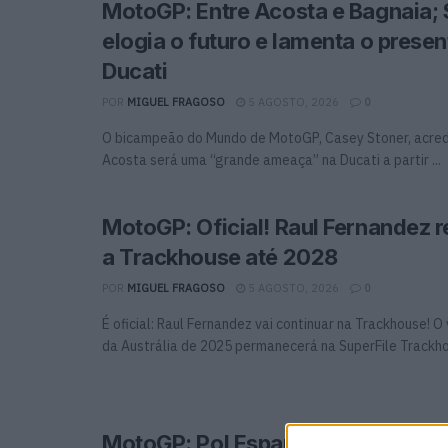
MotoGP: Entre Acosta e Bagnaia; 
elogia o futuro e lamenta o presen
Ducati
POR
MIGUEL FRAGOSO
5 AGOSTO, 2026
0
O bicampeão do Mundo de MotoGP, Casey Stoner, acred
Acosta será uma “grande ameaça” na Ducati a partir ...
MotoGP: Oficial! Raul Fernandez
a Trackhouse até 2028
POR
MIGUEL FRAGOSO
5 AGOSTO, 2026
0
É oficial: Raul Fernandez vai continuar na Trackhouse! 
da Austrália de 2025 permanecerá na SuperFile Trackhou
MotoGP: Pol Espargaró substitui 