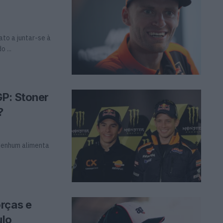
to a juntar-se à
 ...
GP: Stoner
?
 nenhum alimenta
rças e
ulo