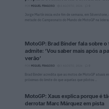
POR
MIGUEL FRAGOSO
4 AGOSTO, 2026
0
Jorge Martín inicia este fim de semana, em Silverstone
metade do Campeonato do Mundo de MotoGP na lideranç
MotoGP: Brad Binder fala sobre o 
admite: ‘Vou saber mais após a p
verão’
POR
MIGUEL FRAGOSO
3 AGOSTO, 2026
0
Brad Binder acredita que as motos de MotoGP atuais e
próximas do limite do que aquelas que pilotou ...
MotoGP: Xaus explica porque é tão
derrotar Marc Márquez em pista