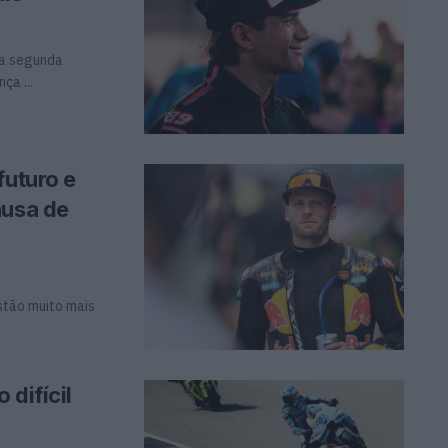
, a segunda
a ...
futuro e
ausa de
stão muito mais
 difícil