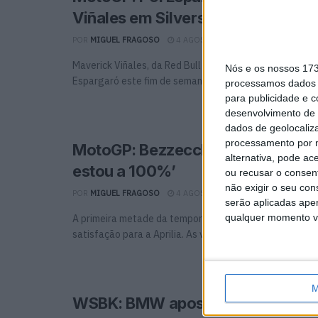
Viñales em Silverstone
POR
MIGUEL FRAGOSO
4 AGOSTO, 2026
0
Maverick Viñales, da Red Bull KTM Tech3, será substituí
Nós e os nossos 17
Espargaró este fim de semana em Silverstone, enquanto 
processamos dados p
para publicidade e 
desenvolvimento de 
dados de geolocaliza
processamento por n
MotoGP: Bezzecchi de volta mas 
alternativa, pode ac
estou a 100%’
ou recusar o consen
não exigir o seu co
POR
MIGUEL FRAGOSO
4 AGOSTO, 2026
0
serão aplicadas apen
qualquer momento vol
A primeira metade da temporada foi tudo menos pobre
satisfação para a Aprilia. As vitórias de Marco ...
M
WSBK: BMW aposta na experiênci