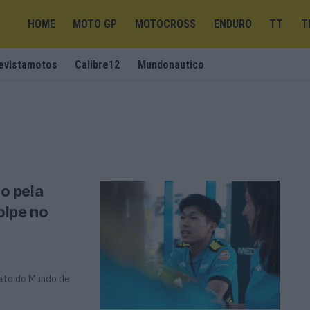
HOME
MOTO GP
MOTOCROSS
ENDURO
TT
T
evistamotos
Calibre12
Mundonautico
o pela
olpe no
ato do Mundo de