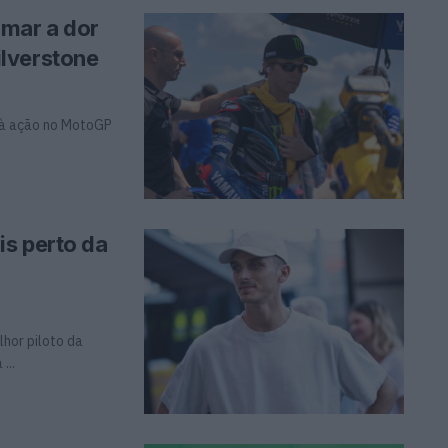
rmar a dor
lverstone
” à ação no MotoGP
s perto da
lhor piloto da
...