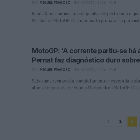
POR
MIGUEL FRAGOSO
3 AGOSTO, 2026
0
Rubén Xaus continua a acompanhar de perto tudo o que
Mundial de MotoGP. O campeonato prepara-se para inicia
MotoGP: ‘A corrente partiu-se há 
Pernat faz diagnóstico duro sobre
POR
MIGUEL FRAGOSO
3 AGOSTO, 2026
0
Salvo uma reviravolta completamente inesperada, esta
última temporada de Franco Morbidelli no MotoGP. O 
...
1
2