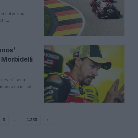
 acontece no
r ...
anos’
 Morbidelli
 deverá ser a
campeão do mundo
3
…
1.283