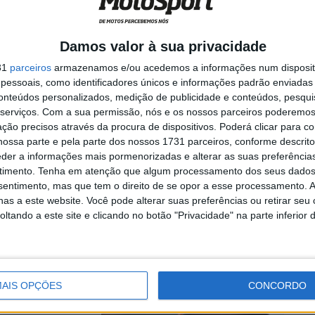
Damos valor à sua privacidade
do por Pol
31
parceiros
armazenamos e/ou acedemos a informações num dispositi
o ...
essoais, como identificadores únicos e informações padrão enviadas 
conteúdos personalizados, medição de publicidade e conteúdos, pesqui
serviços.
Com a sua permissão, nós e os nossos parceiros poderemos 
ção precisos através da procura de dispositivos. Poderá clicar para co
ossa parte e pela parte dos nossos 1731 parceiros, conforme descrit
‘ainda não
eder a informações mais pormenorizadas e alterar as suas preferência
timento.
Tenha em atenção que algum processamento dos seus dados
nsentimento, mas que tem o direito de se opor a esse processamento. A
as a este website. Você pode alterar suas preferências ou retirar seu
tando a este site e clicando no botão "Privacidade" na parte inferior 
 em motivos de
AIS OPÇÕES
CONCORDO
a de