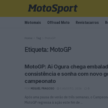
Motomais
Offroad Moto
Revistacarros
R
Home
Tag
MotoGP
Etiqueta:
MotoGP
MotoGP: Ai Ogura chega embalad
consistência e sonha com novo g
campeonato
POR
MIGUEL FRAGOSO
5 AGOSTO, 2026
0
Após uma pausa de verão de três semanas, o Campeon
MotoGP regressa à ação este fim de ...