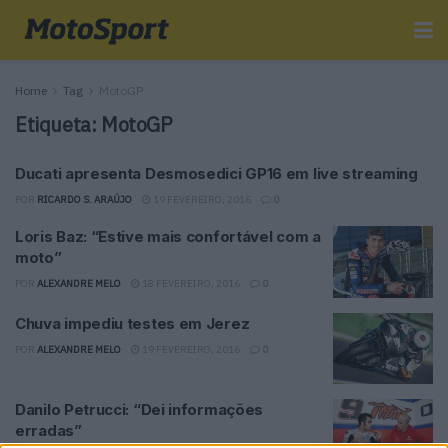
Home
Tag
MotoGP
Etiqueta:
MotoGP
Ducati apresenta Desmosedici GP16 em live streaming
POR
RICARDO S. ARAÚJO
19 FEVEREIRO, 2016
0
Loris Baz: “Estive mais confortável com a
moto”
POR
ALEXANDRE MELO
18 FEVEREIRO, 2016
0
Chuva impediu testes em Jerez
POR
ALEXANDRE MELO
19 FEVEREIRO, 2016
0
Danilo Petrucci: “Dei informações
erradas”