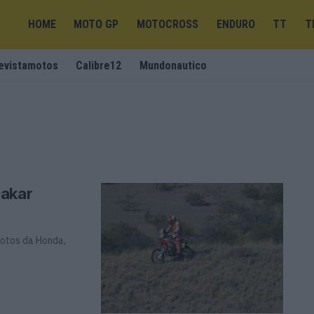
HOME
MOTO GP
MOTOCROSS
ENDURO
TT
T
evistamotos
Calibre12
Mundonautico
Dakar
lotos da Honda,