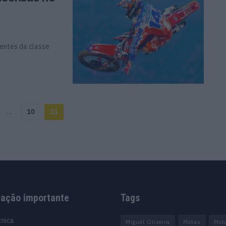
tentes da classe
…
10
11
mação importante
Tags
cnica
Miguel Oliveira
Motas
Mot