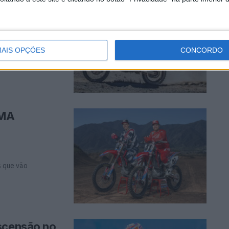
Dakar
tapa do Dakar,
AIS OPÇÕES
CONCORDO
AMA
s que vão
ascensão no