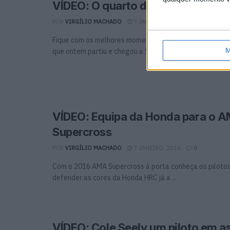
VÍDEO: O quarto dia da Honda no 
POR
VIRGÍLIO MACHADO
7 JANEIRO, 2016
0
Fique com os melhores momentos da Honda na quarta e
M
que ontem partiu e chegou a San Salvador de ...
VÍDEO: Equipa da Honda para o 
Supercross
POR
VIRGÍLIO MACHADO
7 JANEIRO, 2016
0
Com o 2016 AMA Supercross à porta conheça os piloto
defender as cores da Honda HRC já a ...
VÍDEO: Cole Seely um piloto em 