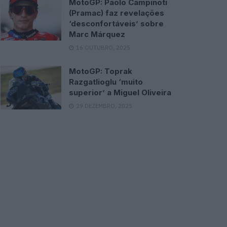
MotoGP: Paolo Campinoti
(Pramac) faz revelações
‘desconfortáveis’ sobre
Marc Márquez
16 OUTUBRO, 2025
MotoGP: Toprak
Razgatlioglu ‘muito
superior’ a Miguel Oliveira
29 DEZEMBRO, 2025