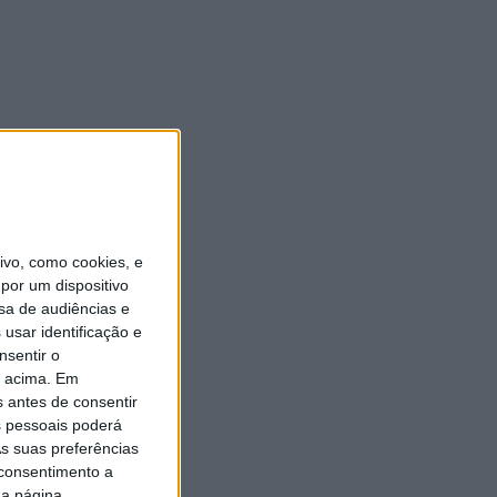
vo, como cookies, e
por um dispositivo
sa de audiências e
usar identificação e
nsentir o
o acima. Em
s antes de consentir
 pessoais poderá
s suas preferências
 consentimento a
da página.