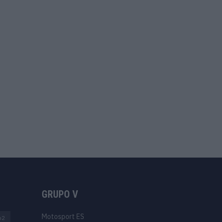
GRUPO V
Motosport ES
o2