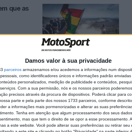
 em que as
 animadores da
Damos valor à sua privacidade
33
parceiros
armazenamos e/ou acedemos a informações num dispositi
xo de
essoais, como identificadores únicos e informações padrão enviadas 
conteúdos personalizados, medição de publicidade e conteúdos, pesqui
serviços.
Com a sua permissão, nós e os nossos parceiros poderemos 
ção precisos através da procura de dispositivos. Poderá clicar para co
norte-americano.
ossa parte e pela parte dos nossos 1733 parceiros, conforme descrit
eder a informações mais pormenorizadas e alterar as suas preferência
timento.
Tenha em atenção que algum processamento dos seus dados
nsentimento, mas que tem o direito de se opor a esse processamento. A
as a este website. Você pode alterar suas preferências ou retirar seu
tando a este site e clicando no botão "Privacidade" na parte inferior 