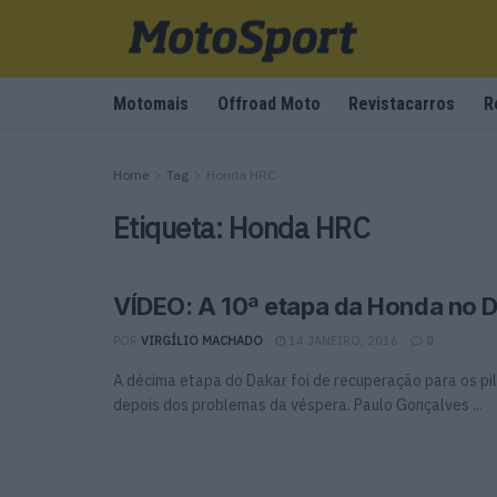
Motomais
Offroad Moto
Revistacarros
R
Home
Tag
Honda HRC
Etiqueta:
Honda HRC
VÍDEO: A 10ª etapa da Honda no 
POR
VIRGÍLIO MACHADO
14 JANEIRO, 2016
0
A décima etapa do Dakar foi de recuperação para os pi
depois dos problemas da véspera. Paulo Gonçalves ...