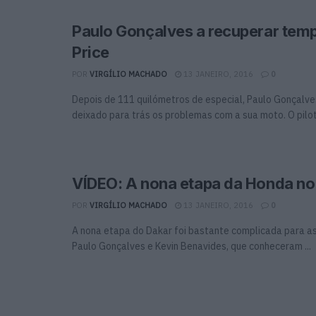
Paulo Gonçalves a recuperar tem
Price
POR
VIRGÍLIO MACHADO
13 JANEIRO, 2016
0
Depois de 111 quilómetros de especial, Paulo Gonçalve
deixado para trás os problemas com a sua moto. O piloto
VÍDEO: A nona etapa da Honda no
POR
VIRGÍLIO MACHADO
13 JANEIRO, 2016
0
A nona etapa do Dakar foi bastante complicada para a
Paulo Gonçalves e Kevin Benavides, que conheceram ...