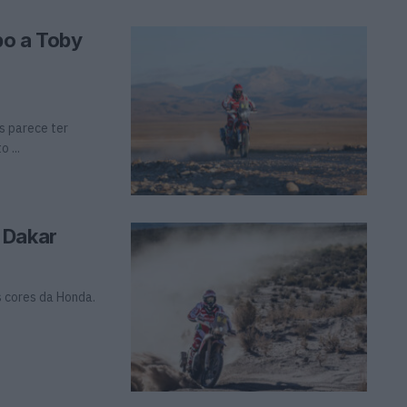
po a Toby
s parece ter
 ...
 Dakar
s cores da Honda.