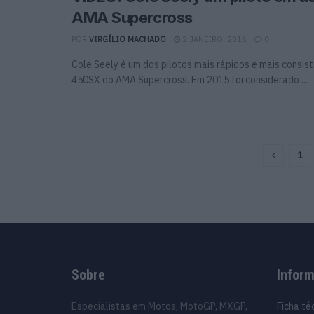
AMA Supercross
POR
VIRGÍLIO MACHADO
2 JANEIRO, 2016
0
Cole Seely é um dos pilotos mais rápidos e mais consis
450SX do AMA Supercross. Em 2015 foi considerado ...
1
Sobre
Infor
Especialistas em Motos, MotoGP, MXGP,
Ficha té