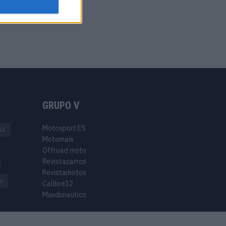
GRUPO V
Motosport ES
o2
Motomais
Offroad moto
Revistacarros
Revistamotos
r
Calibre12
Mundonautico