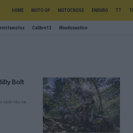
HOME
MOTO GP
MOTOCROSS
ENDURO
TT
T
evistamotos
Calibre12
Mundonautico
illy Bolt
ão cedo não vai