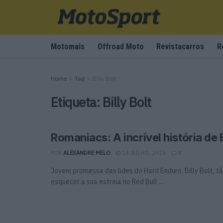
Motomais
Offroad Moto
Revistacarros
R
Home
Tag
Billy Bolt
Etiqueta:
Billy Bolt
Romaniacs: A incrível história de B
POR
ALEXANDRE MELO
14 JULHO, 2016
0
Jovem promessa das lides do Hard Enduro, Billy Bolt, t
esquecer a sua estreia no Red Bull ...