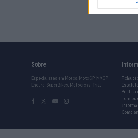
M
1
Sobre
Infor
Especialistas em Motos, MotoGP, MXGP,
Ficha té
Enduro, SuperBikes, Motocross, Trial
Estatuto
Política
Termos 
Informa
Como an