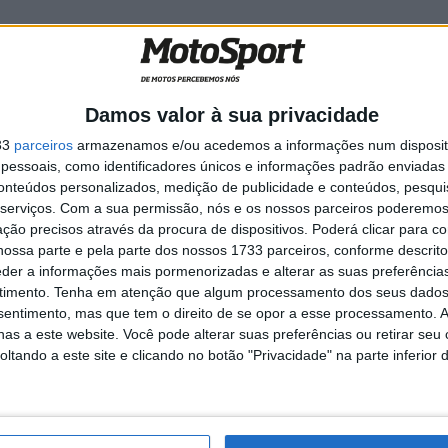
rimeiro dia
ll Romaniacs para
Damos valor à sua privacidade
33
parceiros
armazenamos e/ou acedemos a informações num dispositi
essoais, como identificadores únicos e informações padrão enviadas 
conteúdos personalizados, medição de publicidade e conteúdos, pesqui
serviços.
Com a sua permissão, nós e os nossos parceiros poderemos 
ção precisos através da procura de dispositivos. Poderá clicar para co
ossa parte e pela parte dos nossos 1733 parceiros, conforme descrit
o
eder a informações mais pormenorizadas e alterar as suas preferência
timento.
Tenha em atenção que algum processamento dos seus dados
nsentimento, mas que tem o direito de se opor a esse processamento. A
as a este website. Você pode alterar suas preferências ou retirar seu
tando a este site e clicando no botão "Privacidade" na parte inferior 
 edição deste ano