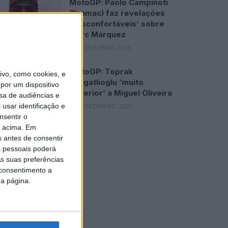
MotoGP: Paolo Campinoti
(Pramac) faz revelações
‘desconfortáveis’ sobre
Marc Márquez
16 OUTUBRO, 2025
MotoGP: Toprak
vo, como cookies, e
Razgatlioglu ‘muito
por um dispositivo
superior’ a Miguel Oliveira
sa de audiências e
usar identificação e
29 DEZEMBRO, 2025
nsentir o
o acima. Em
s antes de consentir
 pessoais poderá
s suas preferências
 consentimento a
da página.