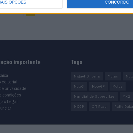
AIS OPÇÕES
CONCORDO
…
6
7
mação importante
Tags
cnica
Miguel Oliveira
Motas
Mot
 editorial
Moto3
MotoGP
Motos
 de privacidade
e condições
Mundial de Superbikes
MX2
ção Legal
MXGP
Off Road
Rally Daka
unciar