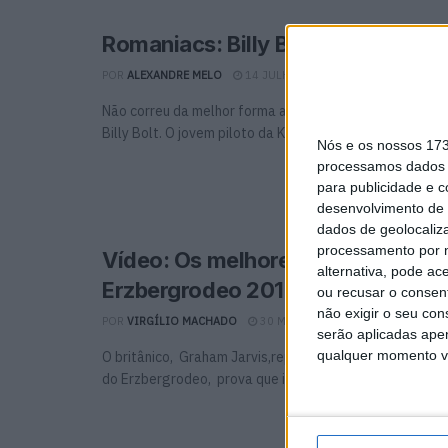
Romaniacs: Billy Bolt abandonou p
POR
ALEXANDRE MELO
14 JULHO, 2016
0
Não correu da melhor forma a primeira etapa do Red Bu
Billy Bolt. O jovem piloto da KTM que ...
Nós e os nossos 17
processamos dados p
para publicidade e 
desenvolvimento de 
dados de geolocaliza
processamento por n
Vídeo: Os melhores momentos d
alternativa, pode ac
Erzbergrodeo 2016
ou recusar o consen
não exigir o seu co
POR
VIRGÍLIO MACHADO
30 MAIO, 2016
0
serão aplicadas apen
qualquer momento vol
O britânico, Graham Jarvis,repetiu a vitória de 2015 na
do Erzbergrodeo, prova que integrada na Red Bull ...